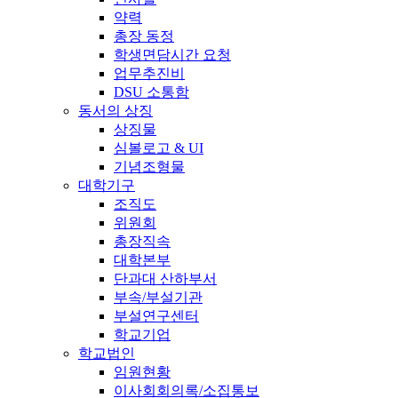
약력
총장 동정
학생면담시간 요청
업무추진비
DSU 소통함
동서의 상징
상징물
심볼로고 & UI
기념조형물
대학기구
조직도
위원회
총장직속
대학본부
단과대 산하부서
부속/부설기관
부설연구센터
학교기업
학교법인
임원현황
이사회회의록/소집통보