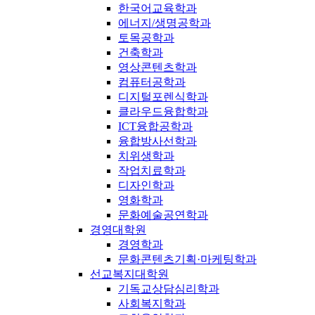
한국어교육학과
에너지/생명공학과
토목공학과
건축학과
영상콘텐츠학과
컴퓨터공학과
디지털포렌식학과
클라우드융합학과
ICT융합공학과
융합방사선학과
치위생학과
작업치료학과
디자인학과
영화학과
문화예술공연학과
경영대학원
경영학과
문화콘텐츠기획·마케팅학과
선교복지대학원
기독교상담심리학과
사회복지학과