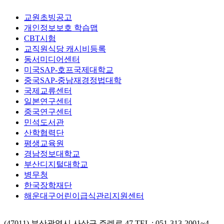
교원초빙공고
개인정보보호 학습맵
CBT시험
교직원식당 캐시비등록
동서미디어센터
미국SAP-호프국제대학교
중국SAP-중남재경정법대학
국제교류센터
일본연구센터
중국연구센터
민석도서관
산학협력단
평생교육원
경남정보대학교
부산디지털대학교
병무청
한국장학재단
해운대구어린이급식관리지원센터
(47011) 부산광역시 사상구 주례로 47
TEL : 051-313-2001~4