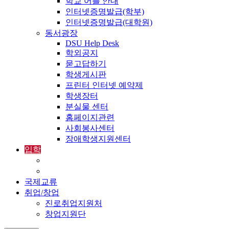
학교 어플 안내
인터넷증명발급(학부)
인터넷증명발급(대학원)
동서광장
DSU Help Desk
학외공지
묻고답하기
학생게시판
프린터 인터넷 예약제
학생장터
분실물 센터
홈페이지관련
사회봉사센터
장애학생지원센터
입학
입학정보
외국인입학-International Admissions
국제교류
취업/창업
진로취업지원처
창업지원단