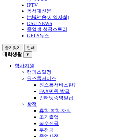
IPTV
동서대신문
地域社會(지역사회)
DSU NEWS
졸업생 성공스토리
GELS뉴스
즐겨찾기
인쇄
대학생활
▼
학사지원
캠퍼스일정
원스톱서비스
원스톱서비스란?
FAX민원 발급
인터넷증명발급
학적
휴학,복학,자퇴
조기졸업
복수전공
부전공
졸업사정