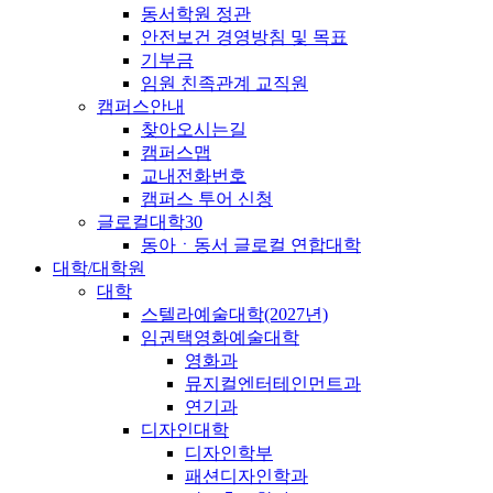
동서학원 정관
안전보건 경영방침 및 목표
기부금
임원 친족관계 교직원
캠퍼스안내
찾아오시는길
캠퍼스맵
교내전화번호
캠퍼스 투어 신청
글로컬대학30
동아ㆍ동서 글로컬 연합대학
대학/대학원
대학
스텔라예술대학(2027년)
임권택영화예술대학
영화과
뮤지컬엔터테인먼트과
연기과
디자인대학
디자인학부
패션디자인학과