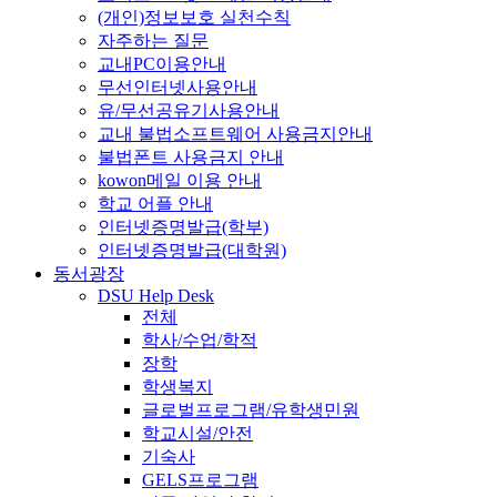
(개인)정보보호 실천수칙
자주하는 질문
교내PC이용안내
무선인터넷사용안내
유/무선공유기사용안내
교내 불법소프트웨어 사용금지안내
불법폰트 사용금지 안내
kowon메일 이용 안내
학교 어플 안내
인터넷증명발급(학부)
인터넷증명발급(대학원)
동서광장
DSU Help Desk
전체
학사/수업/학적
장학
학생복지
글로벌프로그램/유학생민원
학교시설/안전
기숙사
GELS프로그램