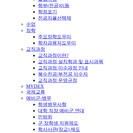
학부(전공)이동
학점포기
전공자율선택제
수업
장학
주요장학도우미
학자금융자도우미
교직과정
교직과정이란?
교직과정 설치학과 및 표시과목
교직과정 이수과정 안내
복수전공/부전공 이수자
교직과정 운영규정
MYDEX
국제교류
예비군-병무
학생병무사항
대학 직장 예비군 연대
민방위
군 장학생 지원제도
학사사관(장교) 제도