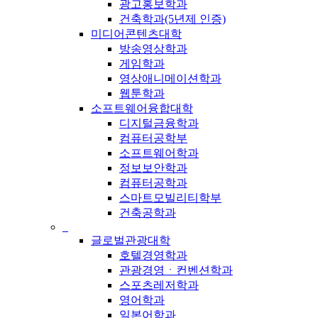
광고홍보학과
건축학과(5년제 인증)
미디어콘텐츠대학
방송영상학과
게임학과
영상애니메이션학과
웹툰학과
소프트웨어융합대학
디지털금융학과
컴퓨터공학부
소프트웨어학과
정보보안학과
컴퓨터공학과
스마트모빌리티학부
건축공학과
_
글로벌관광대학
호텔경영학과
관광경영ㆍ컨벤션학과
스포츠레저학과
영어학과
일본어학과