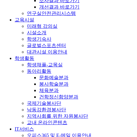
조사결과 바로가기
개선결과 바로가기
연구실안전관리시스템
교육시설
미래형 강의실
시설소개
학생기숙사
글로벌스포츠센터
대관시설 이용안내
학생활동
학생채플-교목실
동아리활동
문화예술분과
봉사학술분과
체육분과
건학정신함양분과
국제기술봉사단
낙동강환경봉사단
지역사회를 위한 자원봉사단
교내 온라인콘텐츠
IT서비스
오피스365 및 E-메일 이용안내