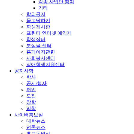
각종 사업단 참여
기타
학외공지
묻고답하기
학생게시판
프린터 인터넷 예약제
학생장터
분실물 센터
홈페이지관련
사회봉사센터
장애학생지원센터
공지사항
학사
공지/행사
취업
모집
장학
입찰
사이버홍보실
대학뉴스
언론뉴스
홍보동영상