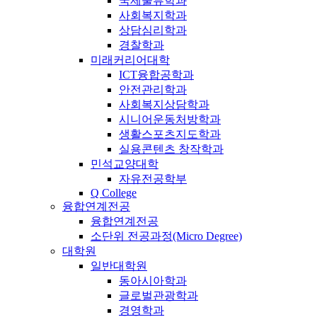
국제물류학과
사회복지학과
상담심리학과
경찰학과
미래커리어대학
ICT융합공학과
안전관리학과
사회복지상담학과
시니어운동처방학과
생활스포츠지도학과
실용콘텐츠 창작학과
민석교양대학
자유전공학부
Q College
융합연계전공
융합연계전공
소단위 전공과정(Micro Degree)
대학원
일반대학원
동아시아학과
글로벌관광학과
경영학과