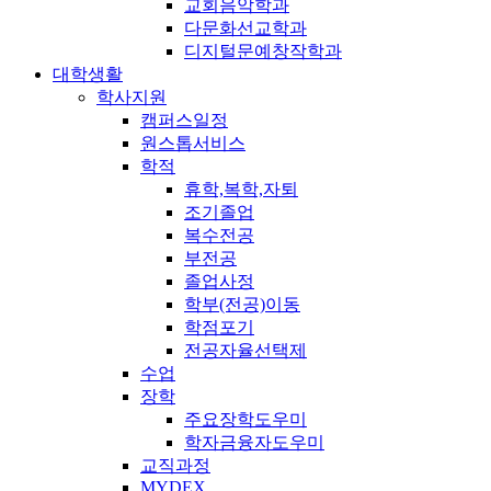
교회음악학과
다문화선교학과
디지털문예창작학과
대학생활
학사지원
캠퍼스일정
원스톱서비스
학적
휴학,복학,자퇴
조기졸업
복수전공
부전공
졸업사정
학부(전공)이동
학점포기
전공자율선택제
수업
장학
주요장학도우미
학자금융자도우미
교직과정
MYDEX