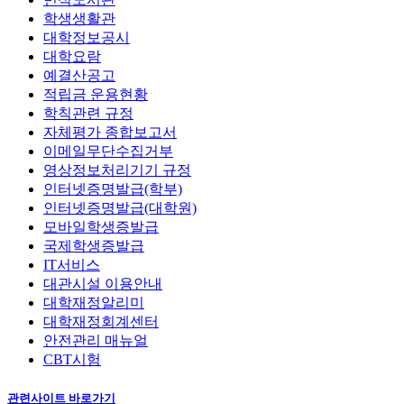
학생생활관
대학정보공시
대학요람
예결산공고
적립금 운용현황
학칙관련 규정
자체평가 종합보고서
이메일무단수집거부
영상정보처리기기 규정
인터넷증명발급(학부)
인터넷증명발급(대학원)
모바일학생증발급
국제학생증발급
IT서비스
대관시설 이용안내
대학재정알리미
대학재정회계센터
안전관리 매뉴얼
CBT시험
관련사이트 바로가기