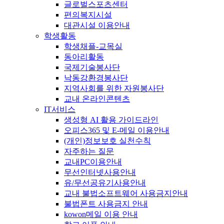
글로벌스포츠센터
편의복지시설
대관시설 이용안내
학생활동
학생채플-교목실
동아리활동
국제기술봉사단
낙동강환경봉사단
지역사회를 위한 자원봉사단
교내 온라인콘텐츠
IT서비스
생성형 AI 활용 가이드라인
오피스365 및 E-메일 이용안내
(개인)정보보호 실천수칙
자주하는 질문
교내PC이용안내
무선인터넷사용안내
유/무선공유기사용안내
교내 불법소프트웨어 사용금지안내
불법폰트 사용금지 안내
kowon메일 이용 안내