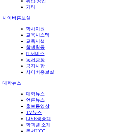
취업/창업
기타
사이버홍보실
학사지원
교육시스템
교육시설
학생활동
IT서비스
동서광장
공지사항
사이버홍보실
대학뉴스
대학뉴스
언론뉴스
홍보동영상
TV뉴스
LIVE생중계
학과별 소개
동서UCC