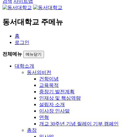
검색
사이트맵
동서대학교 주메뉴
홈
로그인
전체메뉴
메뉴닫기
대학소개
동서의비전
건학이념
교육목적
중장기 발전계획
인재상 및 핵심역량
설립자 소개
이사장 인사말
연혁
개교 30주년 기념 릴레이 기부 캠페인
총장
인사말