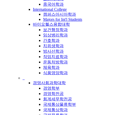
중국어학과
International College
캠퍼스아시아학과
Majors for Int'l Students
바이오헬스융합대학
보건행정학과
임상병리학과
간호학과
치위생학과
방사선학과
작업치료학과
운동처방학과
체육학과
식품영양학과
_
경영사회과학대학
경영학부
경영학전공
회계세무학전공
국제통상물류학부
국제통상학과