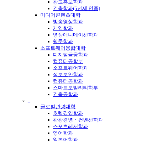
광고홍보학과
건축학과(5년제 인증)
미디어콘텐츠대학
방송영상학과
게임학과
영상애니메이션학과
웹툰학과
소프트웨어융합대학
디지털금융학과
컴퓨터공학부
소프트웨어학과
정보보안학과
컴퓨터공학과
스마트모빌리티학부
건축공학과
_
글로벌관광대학
호텔경영학과
관광경영ㆍ컨벤션학과
스포츠레저학과
영어학과
일본어학과