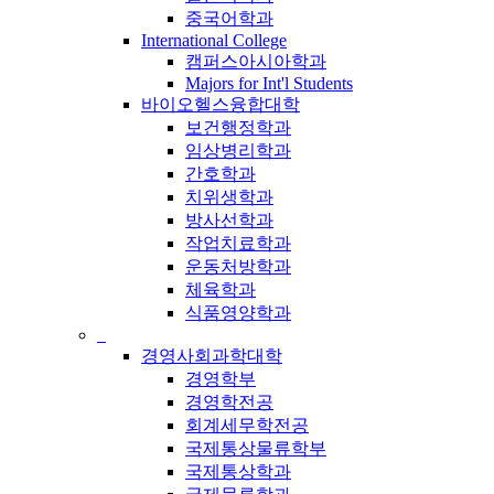
중국어학과
International College
캠퍼스아시아학과
Majors for Int'l Students
바이오헬스융합대학
보건행정학과
임상병리학과
간호학과
치위생학과
방사선학과
작업치료학과
운동처방학과
체육학과
식품영양학과
_
경영사회과학대학
경영학부
경영학전공
회계세무학전공
국제통상물류학부
국제통상학과