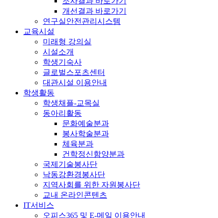
조사결과 바로가기
개선결과 바로가기
연구실안전관리시스템
교육시설
미래형 강의실
시설소개
학생기숙사
글로벌스포츠센터
대관시설 이용안내
학생활동
학생채플-교목실
동아리활동
문화예술분과
봉사학술분과
체육분과
건학정신함양분과
국제기술봉사단
낙동강환경봉사단
지역사회를 위한 자원봉사단
교내 온라인콘텐츠
IT서비스
오피스365 및 E-메일 이용안내