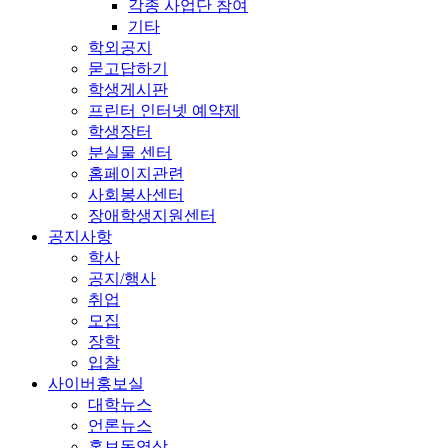
각종 사업단 참여
기타
학외공지
묻고답하기
학생게시판
프린터 인터넷 예약제
학생장터
분실물 센터
홈페이지관련
사회봉사센터
장애학생지원센터
공지사항
학사
공지/행사
취업
모집
장학
입찰
사이버홍보실
대학뉴스
언론뉴스
홍보동영상