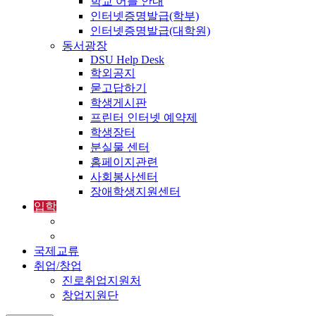
학교 어플 안내
인터넷증명발급(학부)
인터넷증명발급(대학원)
동서광장
DSU Help Desk
학외공지
묻고답하기
학생게시판
프린터 인터넷 예약제
학생장터
분실물 센터
홈페이지관련
사회봉사센터
장애학생지원센터
입학
입학정보
외국인입학-International Admissions
국제교류
취업/창업
진로취업지원처
창업지원단