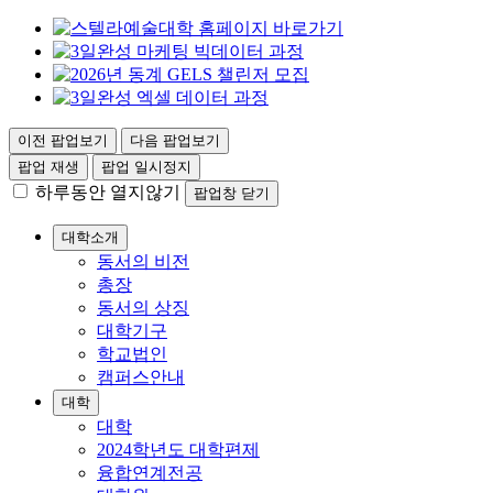
이전 팝업보기
다음 팝업보기
팝업 재생
팝업 일시정지
하루동안 열지않기
팝업창 닫기
대학소개
동서의 비전
총장
동서의 상징
대학기구
학교법인
캠퍼스안내
대학
대학
2024학년도 대학편제
융합연계전공