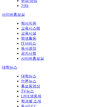
취업/창업
기타
사이버홍보실
학사지원
교육시스템
교육시설
학생활동
IT서비스
동서광장
공지사항
사이버홍보실
대학뉴스
대학뉴스
언론뉴스
홍보동영상
TV뉴스
LIVE생중계
학과별 소개
동서UCC