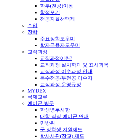
학부(전공)이동
학점포기
전공자율선택제
수업
장학
주요장학도우미
학자금융자도우미
교직과정
교직과정이란?
교직과정 설치학과 및 표시과목
교직과정 이수과정 안내
복수전공/부전공 이수자
교직과정 운영규정
MYDEX
국제교류
예비군-병무
학생병무사항
대학 직장 예비군 연대
민방위
군 장학생 지원제도
학사사관(장교) 제도