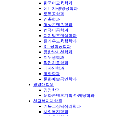
한국어교육학과
에너지/생명공학과
토목공학과
건축학과
영상콘텐츠학과
컴퓨터공학과
디지털포렌식학과
클라우드융합학과
ICT융합공학과
융합방사선학과
치위생학과
작업치료학과
디자인학과
영화학과
문화예술공연학과
경영대학원
경영학과
문화콘텐츠기획·마케팅학과
선교복지대학원
기독교상담심리학과
사회복지학과