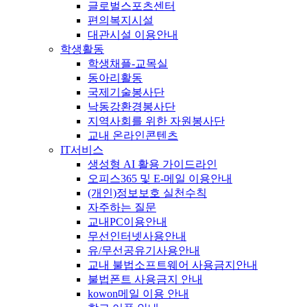
글로벌스포츠센터
편의복지시설
대관시설 이용안내
학생활동
학생채플-교목실
동아리활동
국제기술봉사단
낙동강환경봉사단
지역사회를 위한 자원봉사단
교내 온라인콘텐츠
IT서비스
생성형 AI 활용 가이드라인
오피스365 및 E-메일 이용안내
(개인)정보보호 실천수칙
자주하는 질문
교내PC이용안내
무선인터넷사용안내
유/무선공유기사용안내
교내 불법소프트웨어 사용금지안내
불법폰트 사용금지 안내
kowon메일 이용 안내