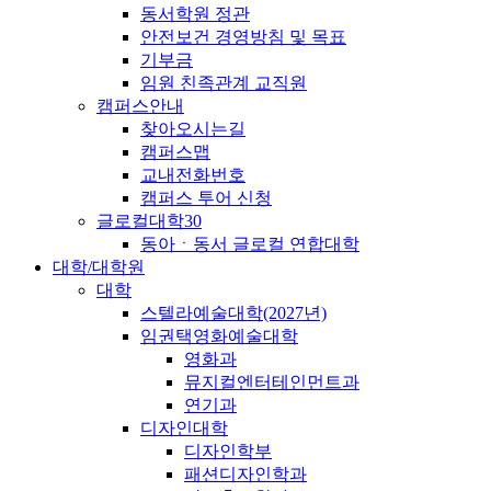
동서학원 정관
안전보건 경영방침 및 목표
기부금
임원 친족관계 교직원
캠퍼스안내
찾아오시는길
캠퍼스맵
교내전화번호
캠퍼스 투어 신청
글로컬대학30
동아ㆍ동서 글로컬 연합대학
대학/대학원
대학
스텔라예술대학(2027년)
임권택영화예술대학
영화과
뮤지컬엔터테인먼트과
연기과
디자인대학
디자인학부
패션디자인학과