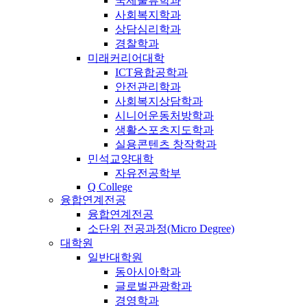
국제물류학과
사회복지학과
상담심리학과
경찰학과
미래커리어대학
ICT융합공학과
안전관리학과
사회복지상담학과
시니어운동처방학과
생활스포츠지도학과
실용콘텐츠 창작학과
민석교양대학
자유전공학부
Q College
융합연계전공
융합연계전공
소단위 전공과정(Micro Degree)
대학원
일반대학원
동아시아학과
글로벌관광학과
경영학과