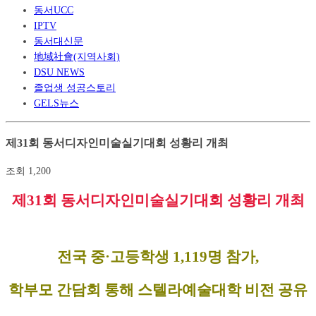
동서UCC
IPTV
동서대신문
地域社會(지역사회)
DSU NEWS
졸업생 성공스토리
GELS뉴스
제31회 동서디자인미술실기대회 성황리 개최
조회
1,200
제
31
회 동서디자인미술실기대회 성황리 개최
전국 중
·
고등학생
1,119
명 참가
,
학부모 간담회 통해 스텔라예술대학 비전 공유