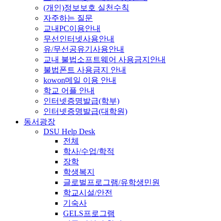
(개인)정보보호 실천수칙
자주하는 질문
교내PC이용안내
무선인터넷사용안내
유/무선공유기사용안내
교내 불법소프트웨어 사용금지안내
불법폰트 사용금지 안내
kowon메일 이용 안내
학교 어플 안내
인터넷증명발급(학부)
인터넷증명발급(대학원)
동서광장
DSU Help Desk
전체
학사/수업/학적
장학
학생복지
글로벌프로그램/유학생민원
학교시설/안전
기숙사
GELS프로그램