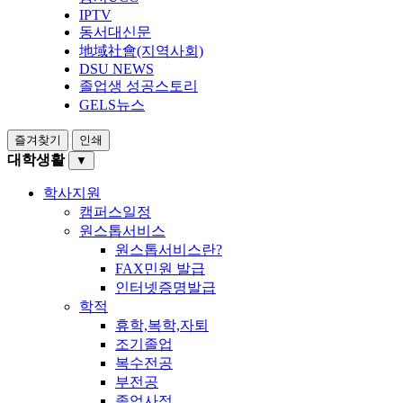
IPTV
동서대신문
地域社會(지역사회)
DSU NEWS
졸업생 성공스토리
GELS뉴스
즐겨찾기
인쇄
대학생활
▼
학사지원
캠퍼스일정
원스톱서비스
원스톱서비스란?
FAX민원 발급
인터넷증명발급
학적
휴학,복학,자퇴
조기졸업
복수전공
부전공
졸업사정