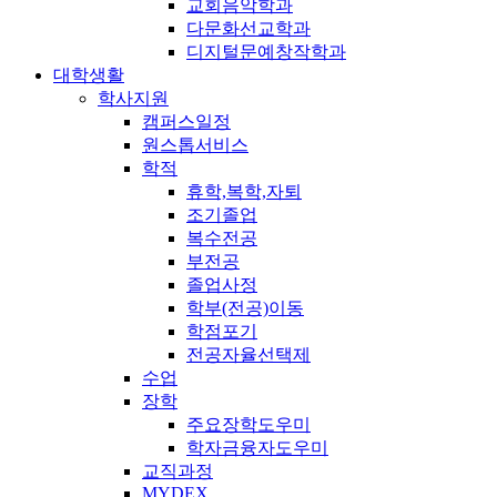
교회음악학과
다문화선교학과
디지털문예창작학과
대학생활
학사지원
캠퍼스일정
원스톱서비스
학적
휴학,복학,자퇴
조기졸업
복수전공
부전공
졸업사정
학부(전공)이동
학점포기
전공자율선택제
수업
장학
주요장학도우미
학자금융자도우미
교직과정
MYDEX