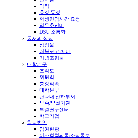
약력
총장 동정
학생면담시간 요청
업무추진비
DSU 소통함
동서의 상징
상징물
심볼로고 & UI
기념조형물
대학기구
조직도
위원회
총장직속
대학본부
단과대 산하부서
부속/부설기관
부설연구센터
학교기업
학교법인
임원현황
이사회회의록/소집통보