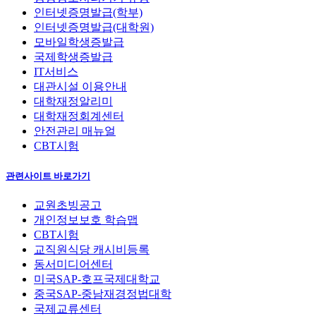
인터넷증명발급(학부)
인터넷증명발급(대학원)
모바일학생증발급
국제학생증발급
IT서비스
대관시설 이용안내
대학재정알리미
대학재정회계센터
안전관리 매뉴얼
CBT시험
관련사이트 바로가기
교원초빙공고
개인정보보호 학습맵
CBT시험
교직원식당 캐시비등록
동서미디어센터
미국SAP-호프국제대학교
중국SAP-중남재경정법대학
국제교류센터