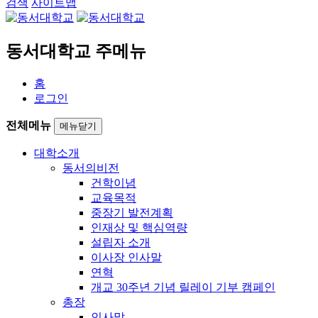
검색
사이트맵
동서대학교 주메뉴
홈
로그인
전체메뉴
메뉴닫기
대학소개
동서의비전
건학이념
교육목적
중장기 발전계획
인재상 및 핵심역량
설립자 소개
이사장 인사말
연혁
개교 30주년 기념 릴레이 기부 캠페인
총장
인사말