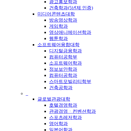
광고홍보학과
건축학과(5년제 인증)
미디어콘텐츠대학
방송영상학과
게임학과
영상애니메이션학과
웹툰학과
소프트웨어융합대학
디지털금융학과
컴퓨터공학부
소프트웨어학과
정보보안학과
컴퓨터공학과
스마트모빌리티학부
건축공학과
_
글로벌관광대학
호텔경영학과
관광경영ㆍ컨벤션학과
스포츠레저학과
영어학과
일본어학과