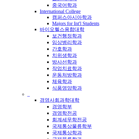
중국어학과
International College
캠퍼스아시아학과
Majors for Int'l Students
바이오헬스융합대학
보건행정학과
임상병리학과
간호학과
치위생학과
방사선학과
작업치료학과
운동처방학과
체육학과
식품영양학과
_
경영사회과학대학
경영학부
경영학전공
회계세무학전공
국제통상물류학부
국제통상학과