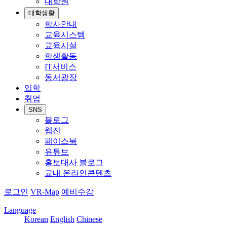
대학원
대학생활
학사안내
교육시스템
교육시설
학생활동
IT서비스
동서광장
입학
취업
SNS
블로그
웹진
페이스북
유튜브
홍보대사 블로그
교내 온라인콘텐츠
로그인
VR-Map
예비수강
Language
Korean
English
Chinese