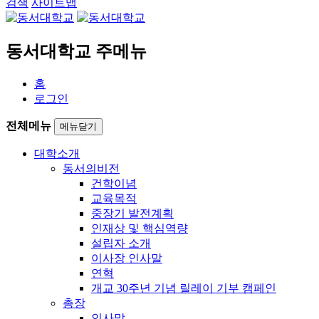
검색
사이트맵
동서대학교 주메뉴
홈
로그인
전체메뉴
메뉴닫기
대학소개
동서의비전
건학이념
교육목적
중장기 발전계획
인재상 및 핵심역량
설립자 소개
이사장 인사말
연혁
개교 30주년 기념 릴레이 기부 캠페인
총장
인사말