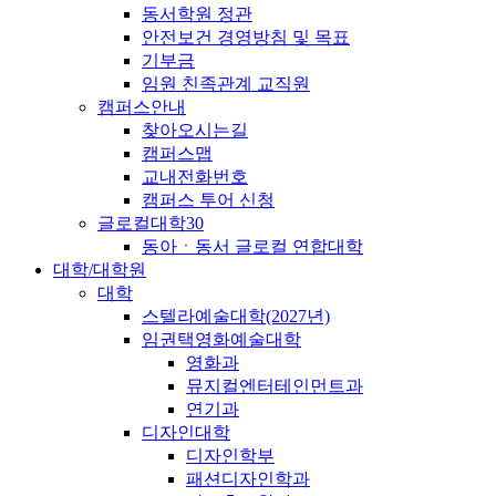
동서학원 정관
안전보건 경영방침 및 목표
기부금
임원 친족관계 교직원
캠퍼스안내
찾아오시는길
캠퍼스맵
교내전화번호
캠퍼스 투어 신청
글로컬대학30
동아ㆍ동서 글로컬 연합대학
대학/대학원
대학
스텔라예술대학(2027년)
임권택영화예술대학
영화과
뮤지컬엔터테인먼트과
연기과
디자인대학
디자인학부
패션디자인학과