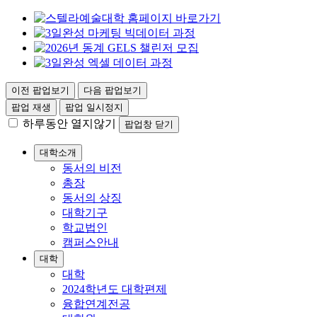
이전 팝업보기
다음 팝업보기
팝업 재생
팝업 일시정지
하루동안 열지않기
팝업창 닫기
대학소개
동서의 비전
총장
동서의 상징
대학기구
학교법인
캠퍼스안내
대학
대학
2024학년도 대학편제
융합연계전공