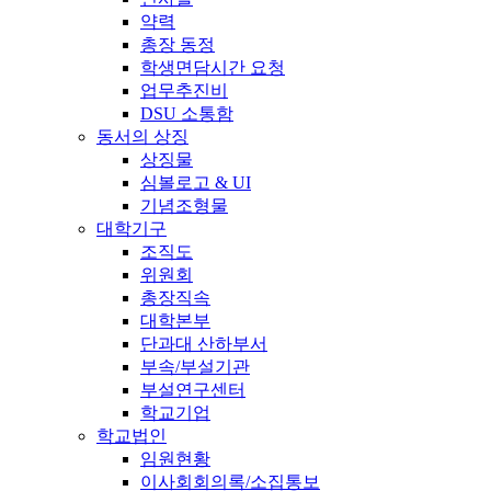
약력
총장 동정
학생면담시간 요청
업무추진비
DSU 소통함
동서의 상징
상징물
심볼로고 & UI
기념조형물
대학기구
조직도
위원회
총장직속
대학본부
단과대 산하부서
부속/부설기관
부설연구센터
학교기업
학교법인
임원현황
이사회회의록/소집통보