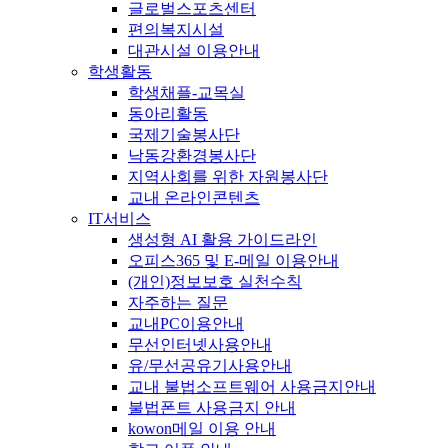
글로벌스포츠센터
편의복지시설
대관시설 이용안내
학생활동
학생채플-교목실
동아리활동
국제기술봉사단
낙동강환경봉사단
지역사회를 위한 자원봉사단
교내 온라인콘텐츠
IT서비스
생성형 AI 활용 가이드라인
오피스365 및 E-메일 이용안내
(개인)정보보호 실천수칙
자주하는 질문
교내PC이용안내
무선인터넷사용안내
유/무선공유기사용안내
교내 불법소프트웨어 사용금지안내
불법폰트 사용금지 안내
kowon메일 이용 안내