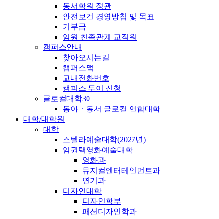
동서학원 정관
안전보건 경영방침 및 목표
기부금
임원 친족관계 교직원
캠퍼스안내
찾아오시는길
캠퍼스맵
교내전화번호
캠퍼스 투어 신청
글로컬대학30
동아ㆍ동서 글로컬 연합대학
대학/대학원
대학
스텔라예술대학(2027년)
임권택영화예술대학
영화과
뮤지컬엔터테인먼트과
연기과
디자인대학
디자인학부
패션디자인학과