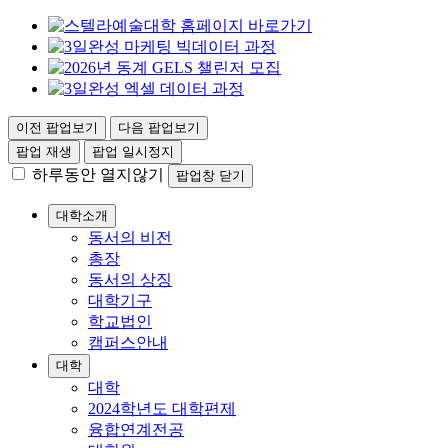
이전 팝업보기
다음 팝업보기
팝업 재생
팝업 일시정지
하루동안 열지않기
팝업창 닫기
대학소개
동서의 비전
총장
동서의 상징
대학기구
학교법인
캠퍼스안내
대학
대학
2024학년도 대학편제
융합연계전공