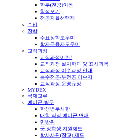
학부(전공)이동
학점포기
전공자율선택제
수업
장학
주요장학도우미
학자금융자도우미
교직과정
교직과정이란?
교직과정 설치학과 및 표시과목
교직과정 이수과정 안내
복수전공/부전공 이수자
교직과정 운영규정
MYDEX
국제교류
예비군-병무
학생병무사항
대학 직장 예비군 연대
민방위
군 장학생 지원제도
학사사관(장교) 제도