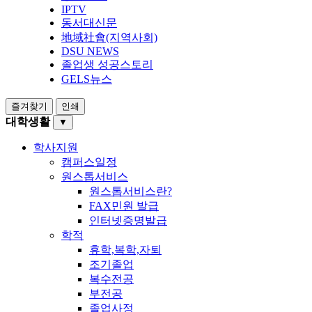
IPTV
동서대신문
地域社會(지역사회)
DSU NEWS
졸업생 성공스토리
GELS뉴스
즐겨찾기
인쇄
대학생활
▼
학사지원
캠퍼스일정
원스톱서비스
원스톱서비스란?
FAX민원 발급
인터넷증명발급
학적
휴학,복학,자퇴
조기졸업
복수전공
부전공
졸업사정