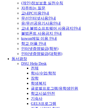
(개인)정보보호 실천수칙
자주하는 질문
교내PC이용안내
무선인터넷사용안내
유/무선공유기사용안내
교내 불법소프트웨어 사용금지안내
불법폰트 사용금지 안내
kowon메일 이용 안내
학교 어플 안내
인터넷증명발급(학부)
인터넷증명발급(대학원)
동서광장
DSU Help Desk
전체
학사/수업/학적
장학
학생복지
글로벌프로그램/유학생민원
학교시설/안전
기숙사
GELS프로그램