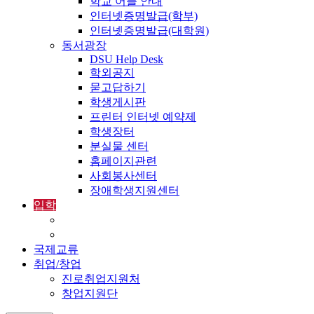
학교 어플 안내
인터넷증명발급(학부)
인터넷증명발급(대학원)
동서광장
DSU Help Desk
학외공지
묻고답하기
학생게시판
프린터 인터넷 예약제
학생장터
분실물 센터
홈페이지관련
사회봉사센터
장애학생지원센터
입학
입학정보
외국인입학-International Admissions
국제교류
취업/창업
진로취업지원처
창업지원단