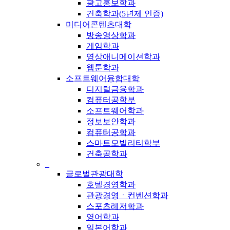
광고홍보학과
건축학과(5년제 인증)
미디어콘텐츠대학
방송영상학과
게임학과
영상애니메이션학과
웹툰학과
소프트웨어융합대학
디지털금융학과
컴퓨터공학부
소프트웨어학과
정보보안학과
컴퓨터공학과
스마트모빌리티학부
건축공학과
_
글로벌관광대학
호텔경영학과
관광경영ㆍ컨벤션학과
스포츠레저학과
영어학과
일본어학과