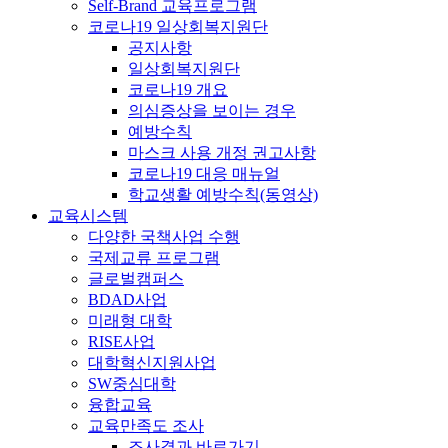
Self-Brand 교육프로그램
코로나19 일상회복지원단
공지사항
일상회복지원단
코로나19 개요
의심증상을 보이는 경우
예방수칙
마스크 사용 개정 권고사항
코로나19 대응 매뉴얼
학교생활 예방수칙(동영상)
교육시스템
다양한 국책사업 수행
국제교류 프로그램
글로벌캠퍼스
BDAD사업
미래형 대학
RISE사업
대학혁신지원사업
SW중심대학
융합교육
교육만족도 조사
조사결과 바로가기