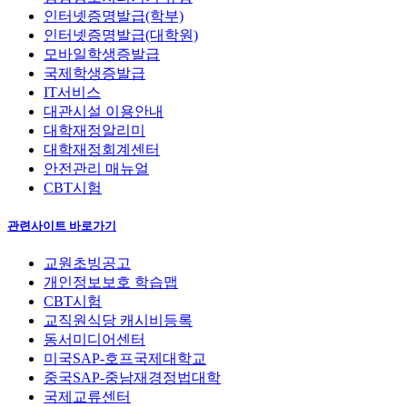
인터넷증명발급(학부)
인터넷증명발급(대학원)
모바일학생증발급
국제학생증발급
IT서비스
대관시설 이용안내
대학재정알리미
대학재정회계센터
안전관리 매뉴얼
CBT시험
관련사이트 바로가기
교원초빙공고
개인정보보호 학습맵
CBT시험
교직원식당 캐시비등록
동서미디어센터
미국SAP-호프국제대학교
중국SAP-중남재경정법대학
국제교류센터