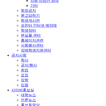
각종 사업단 참여
기타
학외공지
묻고답하기
학생게시판
프린터 인터넷 예약제
학생장터
분실물 센터
홈페이지관련
사회봉사센터
장애학생지원센터
공지사항
학사
공지/행사
취업
모집
장학
입찰
사이버홍보실
대학뉴스
언론뉴스
홍보동영상