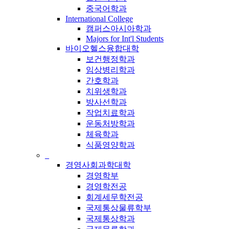
중국어학과
International College
캠퍼스아시아학과
Majors for Int'l Students
바이오헬스융합대학
보건행정학과
임상병리학과
간호학과
치위생학과
방사선학과
작업치료학과
운동처방학과
체육학과
식품영양학과
_
경영사회과학대학
경영학부
경영학전공
회계세무학전공
국제통상물류학부
국제통상학과