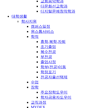
교회음악학과
다문화선교학과
디지털문예창작학과
대학생활
학사지원
캠퍼스일정
원스톱서비스
학적
휴학,복학,자퇴
조기졸업
복수전공
부전공
졸업사정
학부(전공)이동
학점포기
전공자율선택제
수업
장학
주요장학도우미
학자금융자도우미
교직과정
MYDEX