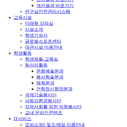
개선결과 바로가기
연구실안전관리시스템
교육시설
미래형 강의실
시설소개
학생기숙사
글로벌스포츠센터
대관시설 이용안내
학생활동
학생채플-교목실
동아리활동
문화예술분과
봉사학술분과
체육분과
건학정신함양분과
국제기술봉사단
낙동강환경봉사단
지역사회를 위한 자원봉사단
교내 온라인콘텐츠
IT서비스
오피스365 및 E-메일 이용안내