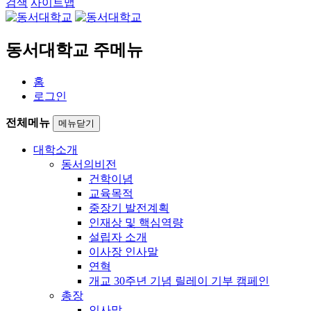
검색
사이트맵
동서대학교 주메뉴
홈
로그인
전체메뉴
메뉴닫기
대학소개
동서의비전
건학이념
교육목적
중장기 발전계획
인재상 및 핵심역량
설립자 소개
이사장 인사말
연혁
개교 30주년 기념 릴레이 기부 캠페인
총장
인사말