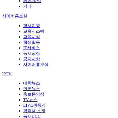
취업/창업
기타
사이버홍보실
학사지원
교육시스템
교육시설
학생활동
IT서비스
동서광장
공지사항
사이버홍보실
IPTV
대학뉴스
언론뉴스
홍보동영상
TV뉴스
LIVE생중계
학과별 소개
동서UCC