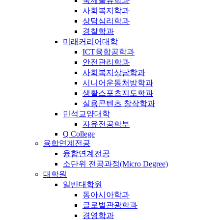
국제물류학과
사회복지학과
상담심리학과
경찰학과
미래커리어대학
ICT융합공학과
안전관리학과
사회복지상담학과
시니어운동처방학과
생활스포츠지도학과
실용콘텐츠 창작학과
민석교양대학
자유전공학부
Q College
융합연계전공
융합연계전공
소단위 전공과정(Micro Degree)
대학원
일반대학원
동아시아학과
글로벌관광학과
경영학과