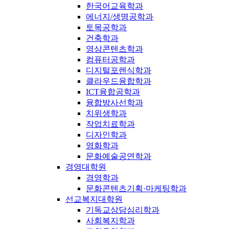
한국어교육학과
에너지/생명공학과
토목공학과
건축학과
영상콘텐츠학과
컴퓨터공학과
디지털포렌식학과
클라우드융합학과
ICT융합공학과
융합방사선학과
치위생학과
작업치료학과
디자인학과
영화학과
문화예술공연학과
경영대학원
경영학과
문화콘텐츠기획·마케팅학과
선교복지대학원
기독교상담심리학과
사회복지학과