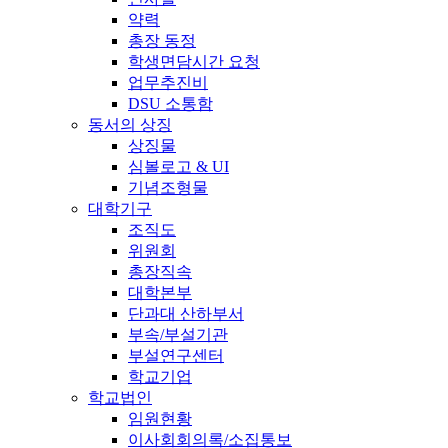
약력
총장 동정
학생면담시간 요청
업무추진비
DSU 소통함
동서의 상징
상징물
심볼로고 & UI
기념조형물
대학기구
조직도
위원회
총장직속
대학본부
단과대 산하부서
부속/부설기관
부설연구센터
학교기업
학교법인
임원현황
이사회회의록/소집통보