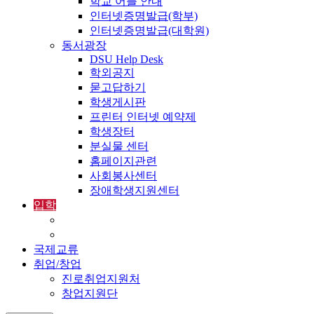
학교 어플 안내
인터넷증명발급(학부)
인터넷증명발급(대학원)
동서광장
DSU Help Desk
학외공지
묻고답하기
학생게시판
프린터 인터넷 예약제
학생장터
분실물 센터
홈페이지관련
사회봉사센터
장애학생지원센터
입학
입학정보
외국인입학-International Admissions
국제교류
취업/창업
진로취업지원처
창업지원단