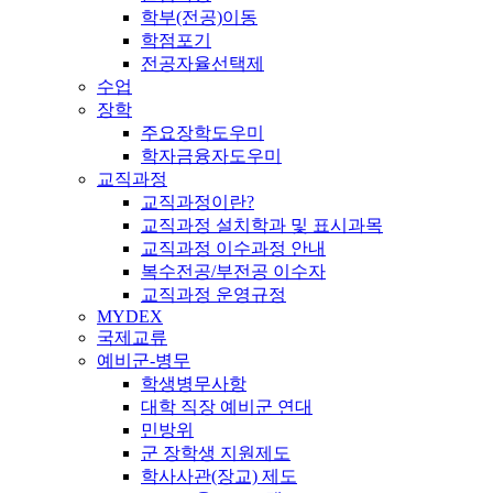
학부(전공)이동
학점포기
전공자율선택제
수업
장학
주요장학도우미
학자금융자도우미
교직과정
교직과정이란?
교직과정 설치학과 및 표시과목
교직과정 이수과정 안내
복수전공/부전공 이수자
교직과정 운영규정
MYDEX
국제교류
예비군-병무
학생병무사항
대학 직장 예비군 연대
민방위
군 장학생 지원제도
학사사관(장교) 제도