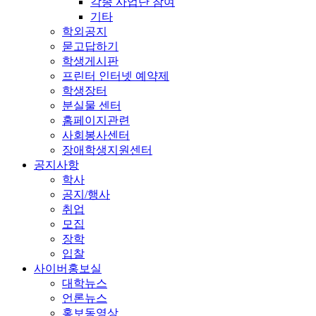
각종 사업단 참여
기타
학외공지
묻고답하기
학생게시판
프린터 인터넷 예약제
학생장터
분실물 센터
홈페이지관련
사회봉사센터
장애학생지원센터
공지사항
학사
공지/행사
취업
모집
장학
입찰
사이버홍보실
대학뉴스
언론뉴스
홍보동영상