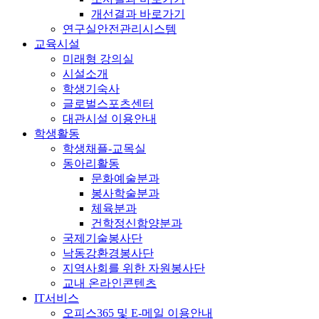
개선결과 바로가기
연구실안전관리시스템
교육시설
미래형 강의실
시설소개
학생기숙사
글로벌스포츠센터
대관시설 이용안내
학생활동
학생채플-교목실
동아리활동
문화예술분과
봉사학술분과
체육분과
건학정신함양분과
국제기술봉사단
낙동강환경봉사단
지역사회를 위한 자원봉사단
교내 온라인콘텐츠
IT서비스
오피스365 및 E-메일 이용안내