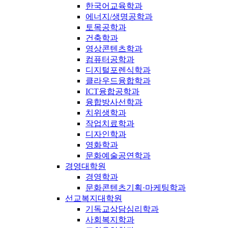
한국어교육학과
에너지/생명공학과
토목공학과
건축학과
영상콘텐츠학과
컴퓨터공학과
디지털포렌식학과
클라우드융합학과
ICT융합공학과
융합방사선학과
치위생학과
작업치료학과
디자인학과
영화학과
문화예술공연학과
경영대학원
경영학과
문화콘텐츠기획·마케팅학과
선교복지대학원
기독교상담심리학과
사회복지학과