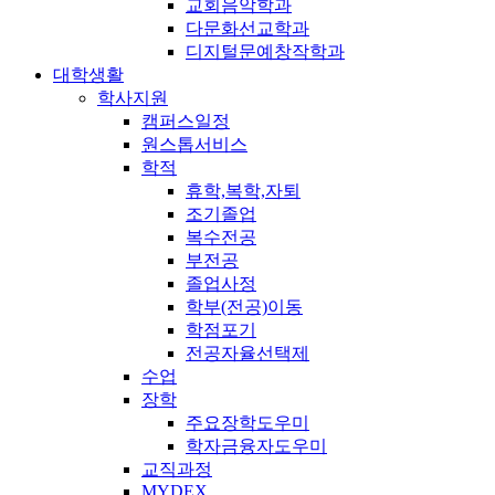
교회음악학과
다문화선교학과
디지털문예창작학과
대학생활
학사지원
캠퍼스일정
원스톱서비스
학적
휴학,복학,자퇴
조기졸업
복수전공
부전공
졸업사정
학부(전공)이동
학점포기
전공자율선택제
수업
장학
주요장학도우미
학자금융자도우미
교직과정
MYDEX