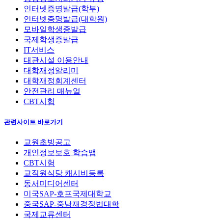
인터넷증명발급(학부)
인터넷증명발급(대학원)
모바일학생증발급
국제학생증발급
IT서비스
대관시설 이용안내
대학재정알리미
대학재정회계센터
안전관리 매뉴얼
CBT시험
관련사이트 바로가기
교원초빙공고
개인정보보호 학습맵
CBT시험
교직원식당 캐시비등록
동서미디어센터
미국SAP-호프국제대학교
중국SAP-중남재경정법대학
국제교류센터