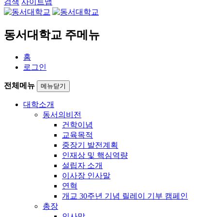
검색
사이트맵
동서대학교 주메뉴
홈
로그인
전체메뉴
메뉴닫기
대학소개
동서의비전
건학이념
교육목적
중장기 발전계획
인재상 및 핵심역량
설립자 소개
이사장 인사말
연혁
개교 30주년 기념 릴레이 기부 캠페인
총장
인사말