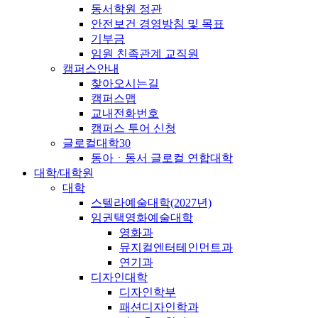
동서학원 정관
안전보건 경영방침 및 목표
기부금
임원 친족관계 교직원
캠퍼스안내
찾아오시는길
캠퍼스맵
교내전화번호
캠퍼스 투어 신청
글로컬대학30
동아ㆍ동서 글로컬 연합대학
대학/대학원
대학
스텔라예술대학(2027년)
임권택영화예술대학
영화과
뮤지컬엔터테인먼트과
연기과
디자인대학
디자인학부
패션디자인학과