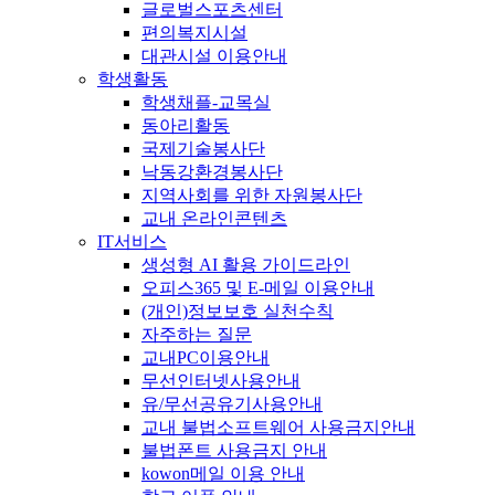
글로벌스포츠센터
편의복지시설
대관시설 이용안내
학생활동
학생채플-교목실
동아리활동
국제기술봉사단
낙동강환경봉사단
지역사회를 위한 자원봉사단
교내 온라인콘텐츠
IT서비스
생성형 AI 활용 가이드라인
오피스365 및 E-메일 이용안내
(개인)정보보호 실천수칙
자주하는 질문
교내PC이용안내
무선인터넷사용안내
유/무선공유기사용안내
교내 불법소프트웨어 사용금지안내
불법폰트 사용금지 안내
kowon메일 이용 안내