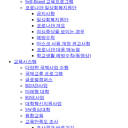
Self-Brand 교육프로그램
코로나19 일상회복지원단
공지사항
일상회복지원단
코로나19 개요
의심증상을 보이는 경우
예방수칙
마스크 사용 개정 권고사항
코로나19 대응 매뉴얼
학교생활 예방수칙(동영상)
교육시스템
다양한 국책사업 수행
국제교류 프로그램
글로벌캠퍼스
BDAD사업
미래형 대학
RISE사업
대학혁신지원사업
SW중심대학
융합교육
교육만족도 조사
조사결과 바로가기