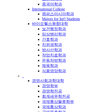
중국어학과
International College
캠퍼스아시아학과
Majors for Int'l Students
바이오헬스융합대학
보건행정학과
임상병리학과
간호학과
치위생학과
방사선학과
작업치료학과
운동처방학과
체육학과
식품영양학과
_
경영사회과학대학
경영학부
경영학전공
회계세무학전공
국제통상물류학부
국제통상학과