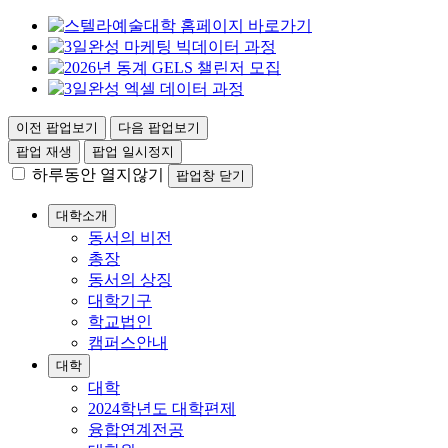
이전 팝업보기
다음 팝업보기
팝업 재생
팝업 일시정지
하루동안 열지않기
팝업창 닫기
대학소개
동서의 비전
총장
동서의 상징
대학기구
학교법인
캠퍼스안내
대학
대학
2024학년도 대학편제
융합연계전공