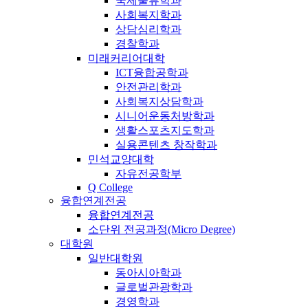
국제물류학과
사회복지학과
상담심리학과
경찰학과
미래커리어대학
ICT융합공학과
안전관리학과
사회복지상담학과
시니어운동처방학과
생활스포츠지도학과
실용콘텐츠 창작학과
민석교양대학
자유전공학부
Q College
융합연계전공
융합연계전공
소단위 전공과정(Micro Degree)
대학원
일반대학원
동아시아학과
글로벌관광학과
경영학과