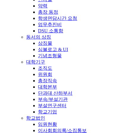
약력
총장 동정
학생면담시간 요청
업무추진비
DSU 소통함
동서의 상징
상징물
심볼로고 & UI
기념조형물
대학기구
조직도
위원회
총장직속
대학본부
단과대 산하부서
부속/부설기관
부설연구센터
학교기업
학교법인
임원현황
이사회회의록/소집통보