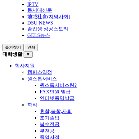
IPTV
동서대신문
地域社會(지역사회)
DSU NEWS
졸업생 성공스토리
GELS뉴스
즐겨찾기
인쇄
대학생활
▼
학사지원
캠퍼스일정
원스톱서비스
원스톱서비스란?
FAX민원 발급
인터넷증명발급
학적
휴학,복학,자퇴
조기졸업
복수전공
부전공
졸업사정