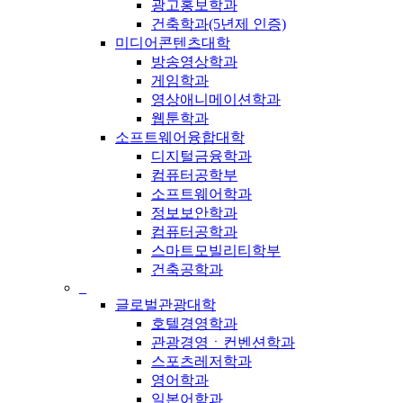
광고홍보학과
건축학과(5년제 인증)
미디어콘텐츠대학
방송영상학과
게임학과
영상애니메이션학과
웹툰학과
소프트웨어융합대학
디지털금융학과
컴퓨터공학부
소프트웨어학과
정보보안학과
컴퓨터공학과
스마트모빌리티학부
건축공학과
_
글로벌관광대학
호텔경영학과
관광경영ㆍ컨벤션학과
스포츠레저학과
영어학과
일본어학과