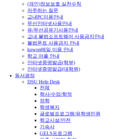
(개인)정보보호 실천수칙
자주하는 질문
교내PC이용안내
무선인터넷사용안내
유/무선공유기사용안내
교내 불법소프트웨어 사용금지안내
불법폰트 사용금지 안내
kowon메일 이용 안내
학교 어플 안내
인터넷증명발급(학부)
인터넷증명발급(대학원)
동서광장
DSU Help Desk
전체
학사/수업/학적
장학
학생복지
글로벌프로그램/유학생민원
학교시설/안전
기숙사
GELS프로그램