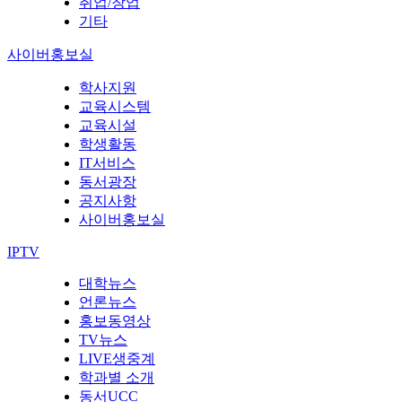
취업/창업
기타
사이버홍보실
학사지원
교육시스템
교육시설
학생활동
IT서비스
동서광장
공지사항
사이버홍보실
IPTV
대학뉴스
언론뉴스
홍보동영상
TV뉴스
LIVE생중계
학과별 소개
동서UCC