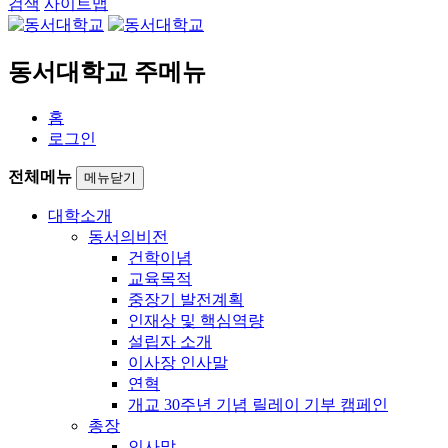
검색
사이트맵
동서대학교 주메뉴
홈
로그인
전체메뉴
메뉴닫기
대학소개
동서의비전
건학이념
교육목적
중장기 발전계획
인재상 및 핵심역량
설립자 소개
이사장 인사말
연혁
개교 30주년 기념 릴레이 기부 캠페인
총장
인사말