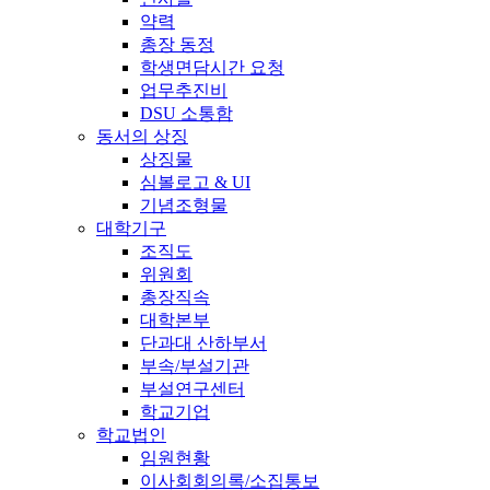
약력
총장 동정
학생면담시간 요청
업무추진비
DSU 소통함
동서의 상징
상징물
심볼로고 & UI
기념조형물
대학기구
조직도
위원회
총장직속
대학본부
단과대 산하부서
부속/부설기관
부설연구센터
학교기업
학교법인
임원현황
이사회회의록/소집통보