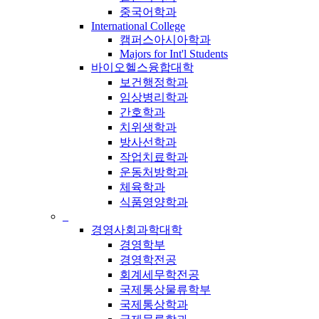
중국어학과
International College
캠퍼스아시아학과
Majors for Int'l Students
바이오헬스융합대학
보건행정학과
임상병리학과
간호학과
치위생학과
방사선학과
작업치료학과
운동처방학과
체육학과
식품영양학과
_
경영사회과학대학
경영학부
경영학전공
회계세무학전공
국제통상물류학부
국제통상학과