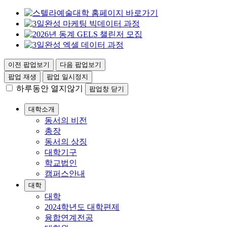
이전 팝업보기
다음 팝업보기
팝업 재생
팝업 일시정지
하루동안 열지않기
팝업창 닫기
대학소개
동서의 비전
총장
동서의 상징
대학기구
학교법인
캠퍼스안내
대학
대학
2024학년도 대학편제
융합연계전공