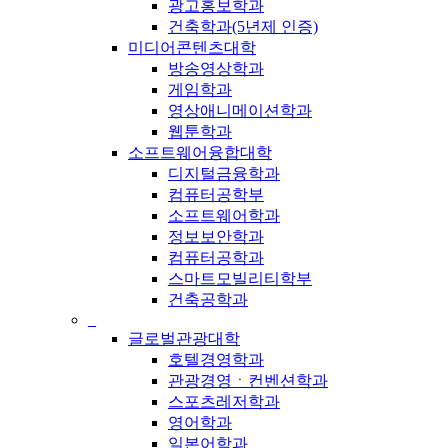
광고홍보학과
건축학과(5년제 인증)
미디어콘텐츠대학
방송영상학과
게임학과
영상애니메이션학과
웹툰학과
소프트웨어융합대학
디지털금융학과
컴퓨터공학부
소프트웨어학과
정보보안학과
컴퓨터공학과
스마트모빌리티학부
건축공학과
_
글로벌관광대학
호텔경영학과
관광경영ㆍ컨벤션학과
스포츠레저학과
영어학과
일본어학과