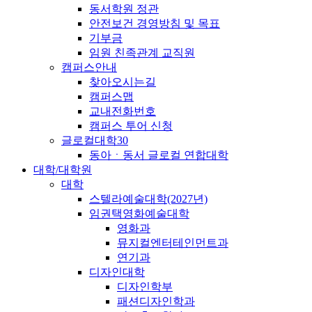
동서학원 정관
안전보건 경영방침 및 목표
기부금
임원 친족관계 교직원
캠퍼스안내
찾아오시는길
캠퍼스맵
교내전화번호
캠퍼스 투어 신청
글로컬대학30
동아ㆍ동서 글로컬 연합대학
대학/대학원
대학
스텔라예술대학(2027년)
임권택영화예술대학
영화과
뮤지컬엔터테인먼트과
연기과
디자인대학
디자인학부
패션디자인학과