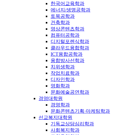
한국어교육학과
에너지/생명공학과
토목공학과
건축학과
영상콘텐츠학과
컴퓨터공학과
디지털포렌식학과
클라우드융합학과
ICT융합공학과
융합방사선학과
치위생학과
작업치료학과
디자인학과
영화학과
문화예술공연학과
경영대학원
경영학과
문화콘텐츠기획·마케팅학과
선교복지대학원
기독교상담심리학과
사회복지학과