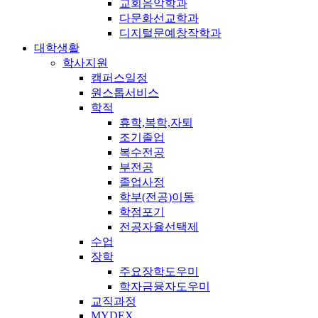
교회음악학과
다문화선교학과
디지털문예창작학과
대학생활
학사지원
캠퍼스일정
원스톱서비스
학적
휴학,복학,자퇴
조기졸업
복수전공
부전공
졸업사정
학부(전공)이동
학점포기
전공자율선택제
수업
장학
주요장학도우미
학자금융자도우미
교직과정
MYDEX