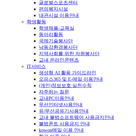
글로벌스포츠센터
편의복지시설
대관시설 이용안내
학생활동
학생채플-교목실
동아리활동
국제기술봉사단
낙동강환경봉사단
지역사회를 위한 자원봉사단
교내 온라인콘텐츠
IT서비스
생성형 AI 활용 가이드라인
오피스365 및 E-메일 이용안내
(개인)정보보호 실천수칙
자주하는 질문
교내PC이용안내
무선인터넷사용안내
유/무선공유기사용안내
교내 불법소프트웨어 사용금지안내
불법폰트 사용금지 안내
kowon메일 이용 안내