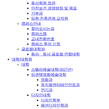
동서학원 정관
안전보건 경영방침 및 목표
기부금
임원 친족관계 교직원
캠퍼스안내
찾아오시는길
캠퍼스맵
교내전화번호
캠퍼스 투어 신청
글로컬대학30
동아ㆍ동서 글로컬 연합대학
대학/대학원
대학
스텔라예술대학(2027년)
임권택영화예술대학
영화과
뮤지컬엔터테인먼트과
연기과
디자인대학
디자인학부
패션디자인학과