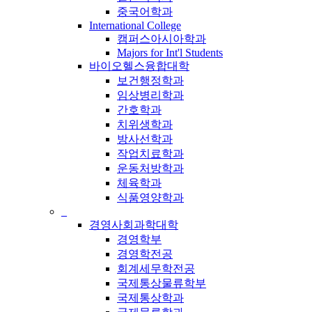
중국어학과
International College
캠퍼스아시아학과
Majors for Int'l Students
바이오헬스융합대학
보건행정학과
임상병리학과
간호학과
치위생학과
방사선학과
작업치료학과
운동처방학과
체육학과
식품영양학과
_
경영사회과학대학
경영학부
경영학전공
회계세무학전공
국제통상물류학부
국제통상학과