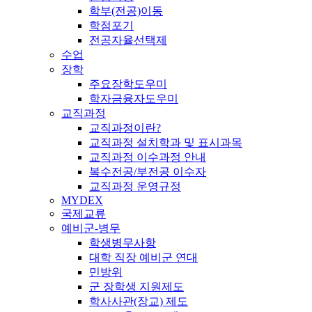
학부(전공)이동
학점포기
전공자율선택제
수업
장학
주요장학도우미
학자금융자도우미
교직과정
교직과정이란?
교직과정 설치학과 및 표시과목
교직과정 이수과정 안내
복수전공/부전공 이수자
교직과정 운영규정
MYDEX
국제교류
예비군-병무
학생병무사항
대학 직장 예비군 연대
민방위
군 장학생 지원제도
학사사관(장교) 제도