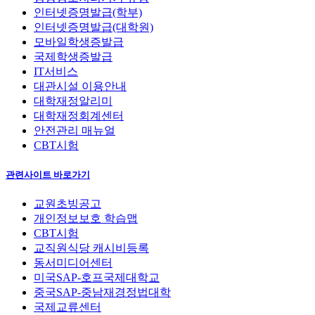
인터넷증명발급(학부)
인터넷증명발급(대학원)
모바일학생증발급
국제학생증발급
IT서비스
대관시설 이용안내
대학재정알리미
대학재정회계센터
안전관리 매뉴얼
CBT시험
관련사이트 바로가기
교원초빙공고
개인정보보호 학습맵
CBT시험
교직원식당 캐시비등록
동서미디어센터
미국SAP-호프국제대학교
중국SAP-중남재경정법대학
국제교류센터