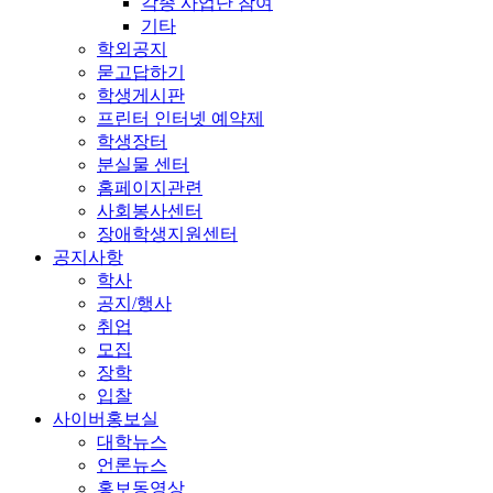
각종 사업단 참여
기타
학외공지
묻고답하기
학생게시판
프린터 인터넷 예약제
학생장터
분실물 센터
홈페이지관련
사회봉사센터
장애학생지원센터
공지사항
학사
공지/행사
취업
모집
장학
입찰
사이버홍보실
대학뉴스
언론뉴스
홍보동영상