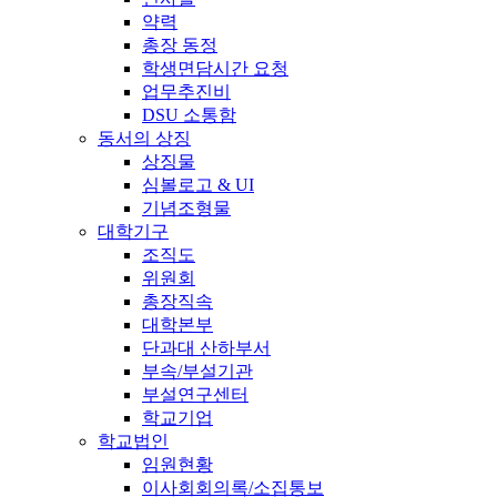
약력
총장 동정
학생면담시간 요청
업무추진비
DSU 소통함
동서의 상징
상징물
심볼로고 & UI
기념조형물
대학기구
조직도
위원회
총장직속
대학본부
단과대 산하부서
부속/부설기관
부설연구센터
학교기업
학교법인
임원현황
이사회회의록/소집통보