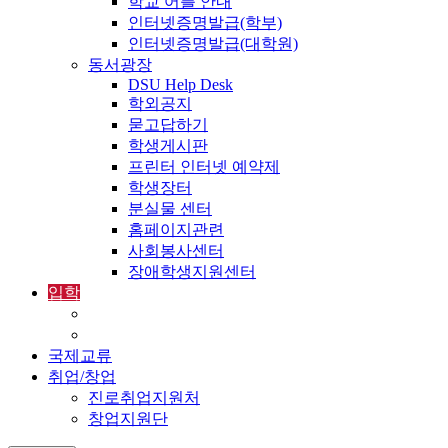
학교 어플 안내
인터넷증명발급(학부)
인터넷증명발급(대학원)
동서광장
DSU Help Desk
학외공지
묻고답하기
학생게시판
프린터 인터넷 예약제
학생장터
분실물 센터
홈페이지관련
사회봉사센터
장애학생지원센터
입학
입학정보
외국인입학-International Admissions
국제교류
취업/창업
진로취업지원처
창업지원단