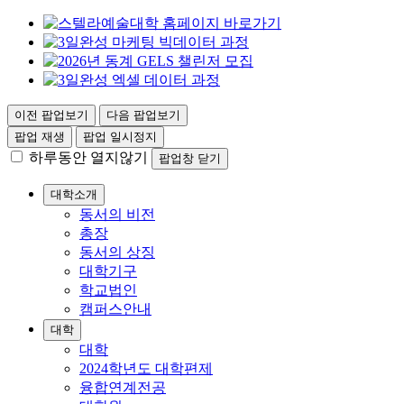
이전 팝업보기
다음 팝업보기
팝업 재생
팝업 일시정지
하루동안 열지않기
팝업창 닫기
대학소개
동서의 비전
총장
동서의 상징
대학기구
학교법인
캠퍼스안내
대학
대학
2024학년도 대학편제
융합연계전공