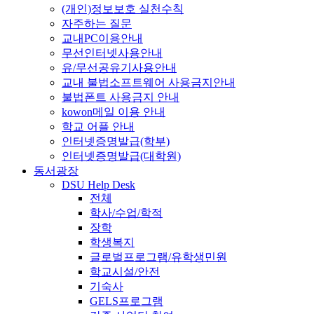
(개인)정보보호 실천수칙
자주하는 질문
교내PC이용안내
무선인터넷사용안내
유/무선공유기사용안내
교내 불법소프트웨어 사용금지안내
불법폰트 사용금지 안내
kowon메일 이용 안내
학교 어플 안내
인터넷증명발급(학부)
인터넷증명발급(대학원)
동서광장
DSU Help Desk
전체
학사/수업/학적
장학
학생복지
글로벌프로그램/유학생민원
학교시설/안전
기숙사
GELS프로그램