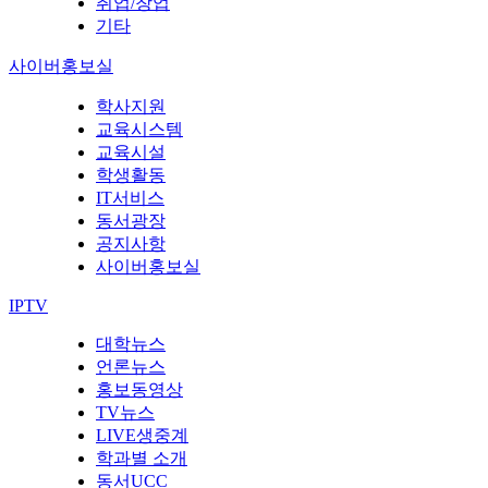
취업/창업
기타
사이버홍보실
학사지원
교육시스템
교육시설
학생활동
IT서비스
동서광장
공지사항
사이버홍보실
IPTV
대학뉴스
언론뉴스
홍보동영상
TV뉴스
LIVE생중계
학과별 소개
동서UCC