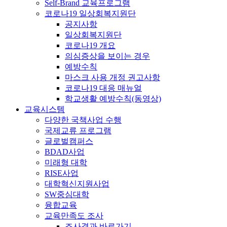
Self-Brand 교육프로그램
코로나19 일상회복지원단
공지사항
일상회복지원단
코로나19 개요
의심증상을 보이는 경우
예방수칙
마스크 사용 개정 권고사항
코로나19 대응 매뉴얼
학교생활 예방수칙(동영상)
교육시스템
다양한 국책사업 수행
국제교류 프로그램
글로벌캠퍼스
BDAD사업
미래형 대학
RISE사업
대학혁신지원사업
SW중심대학
융합교육
교육만족도 조사
조사결과 바로가기