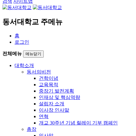
검색
사이트맵
동서대학교 주메뉴
홈
로그인
전체메뉴
메뉴닫기
대학소개
동서의비전
건학이념
교육목적
중장기 발전계획
인재상 및 핵심역량
설립자 소개
이사장 인사말
연혁
개교 30주년 기념 릴레이 기부 캠페인
총장
인사말