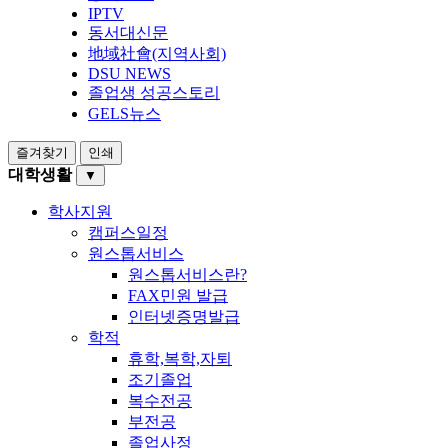
IPTV
동서대신문
地域社會(지역사회)
DSU NEWS
졸업생 성공스토리
GELS뉴스
즐겨찾기
인쇄
대학생활
▼
학사지원
캠퍼스일정
원스톱서비스
원스톱서비스란?
FAX민원 발급
인터넷증명발급
학적
휴학,복학,자퇴
조기졸업
복수전공
부전공
졸업사정