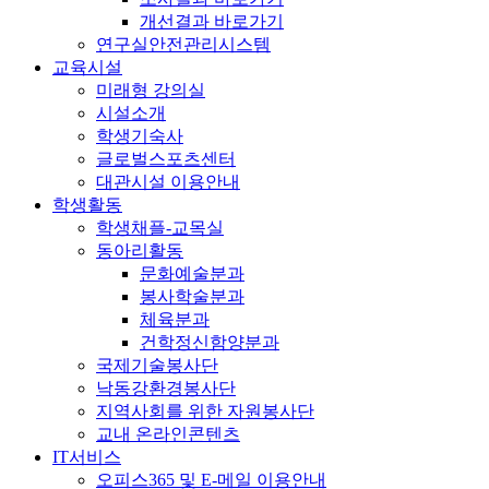
개선결과 바로가기
연구실안전관리시스템
교육시설
미래형 강의실
시설소개
학생기숙사
글로벌스포츠센터
대관시설 이용안내
학생활동
학생채플-교목실
동아리활동
문화예술분과
봉사학술분과
체육분과
건학정신함양분과
국제기술봉사단
낙동강환경봉사단
지역사회를 위한 자원봉사단
교내 온라인콘텐츠
IT서비스
오피스365 및 E-메일 이용안내