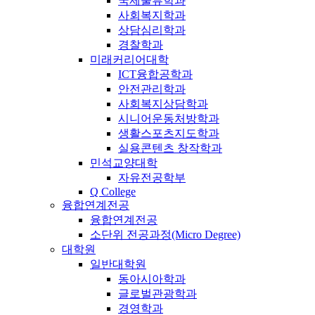
국제물류학과
사회복지학과
상담심리학과
경찰학과
미래커리어대학
ICT융합공학과
안전관리학과
사회복지상담학과
시니어운동처방학과
생활스포츠지도학과
실용콘텐츠 창작학과
민석교양대학
자유전공학부
Q College
융합연계전공
융합연계전공
소단위 전공과정(Micro Degree)
대학원
일반대학원
동아시아학과
글로벌관광학과
경영학과