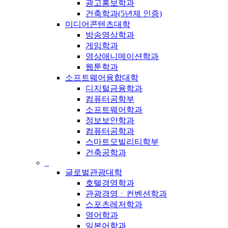
광고홍보학과
건축학과(5년제 인증)
미디어콘텐츠대학
방송영상학과
게임학과
영상애니메이션학과
웹툰학과
소프트웨어융합대학
디지털금융학과
컴퓨터공학부
소프트웨어학과
정보보안학과
컴퓨터공학과
스마트모빌리티학부
건축공학과
_
글로벌관광대학
호텔경영학과
관광경영ㆍ컨벤션학과
스포츠레저학과
영어학과
일본어학과