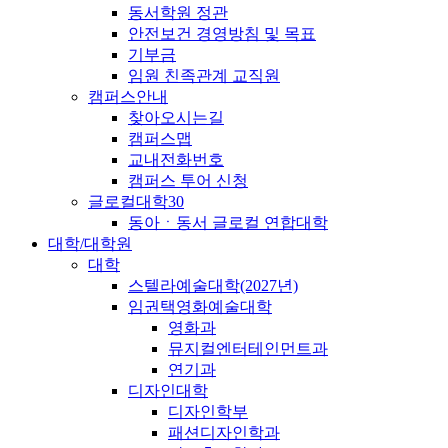
동서학원 정관
안전보건 경영방침 및 목표
기부금
임원 친족관계 교직원
캠퍼스안내
찾아오시는길
캠퍼스맵
교내전화번호
캠퍼스 투어 신청
글로컬대학30
동아ㆍ동서 글로컬 연합대학
대학/대학원
대학
스텔라예술대학(2027년)
임권택영화예술대학
영화과
뮤지컬엔터테인먼트과
연기과
디자인대학
디자인학부
패션디자인학과