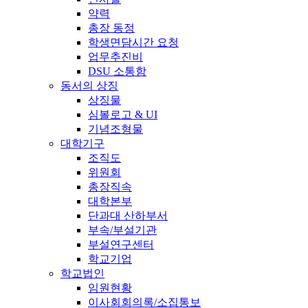
약력
총장 동정
학생면담시간 요청
업무추진비
DSU 소통함
동서의 상징
상징물
심볼로고 & UI
기념조형물
대학기구
조직도
위원회
총장직속
대학본부
단과대 산하부서
부속/부설기관
부설연구센터
학교기업
학교법인
임원현황
이사회회의록/소집통보