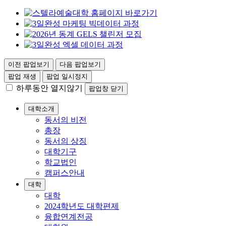
이전 팝업보기
다음 팝업보기
팝업 재생
팝업 일시정지
하루동안 열지않기
팝업창 닫기
대학소개
동서의 비전
총장
동서의 상징
대학기구
학교법인
캠퍼스안내
대학
대학
2024학년도 대학편제
융합연계전공