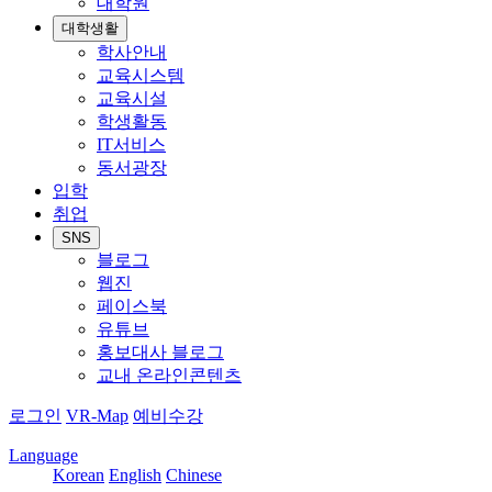
대학원
대학생활
학사안내
교육시스템
교육시설
학생활동
IT서비스
동서광장
입학
취업
SNS
블로그
웹진
페이스북
유튜브
홍보대사 블로그
교내 온라인콘텐츠
로그인
VR-Map
예비수강
Language
Korean
English
Chinese