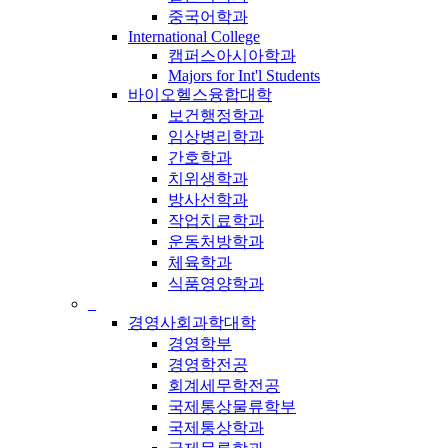
중국어학과
International College
캠퍼스아시아학과
Majors for Int'l Students
바이오헬스융합대학
보건행정학과
임상병리학과
간호학과
치위생학과
방사선학과
작업치료학과
운동처방학과
체육학과
식품영양학과
_
경영사회과학대학
경영학부
경영학전공
회계세무학전공
국제통상물류학부
국제통상학과