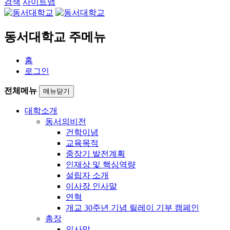
검색
사이트맵
동서대학교 주메뉴
홈
로그인
전체메뉴
메뉴닫기
대학소개
동서의비전
건학이념
교육목적
중장기 발전계획
인재상 및 핵심역량
설립자 소개
이사장 인사말
연혁
개교 30주년 기념 릴레이 기부 캠페인
총장
인사말