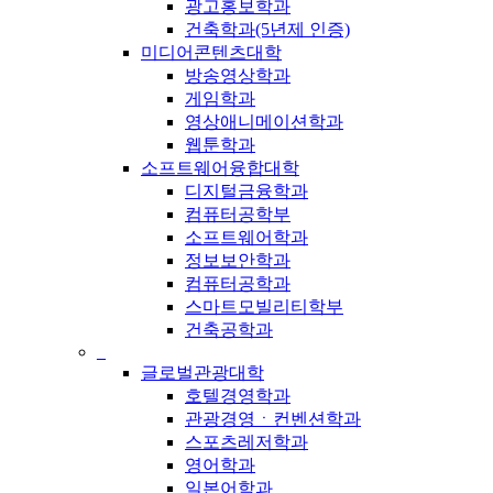
광고홍보학과
건축학과(5년제 인증)
미디어콘텐츠대학
방송영상학과
게임학과
영상애니메이션학과
웹툰학과
소프트웨어융합대학
디지털금융학과
컴퓨터공학부
소프트웨어학과
정보보안학과
컴퓨터공학과
스마트모빌리티학부
건축공학과
_
글로벌관광대학
호텔경영학과
관광경영ㆍ컨벤션학과
스포츠레저학과
영어학과
일본어학과