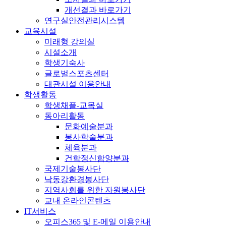
개선결과 바로가기
연구실안전관리시스템
교육시설
미래형 강의실
시설소개
학생기숙사
글로벌스포츠센터
대관시설 이용안내
학생활동
학생채플-교목실
동아리활동
문화예술분과
봉사학술분과
체육분과
건학정신함양분과
국제기술봉사단
낙동강환경봉사단
지역사회를 위한 자원봉사단
교내 온라인콘텐츠
IT서비스
오피스365 및 E-메일 이용안내