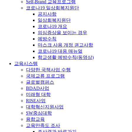
Self-Brand 교육프로그램
코로나19 일상회복지원단
공지사항
일상회복지원단
코로나19 개요
의심증상을 보이는 경우
예방수칙
마스크 사용 개정 권고사항
코로나19 대응 매뉴얼
학교생활 예방수칙(동영상)
교육시스템
다양한 국책사업 수행
국제교류 프로그램
글로벌캠퍼스
BDAD사업
미래형 대학
RISE사업
대학혁신지원사업
SW중심대학
융합교육
교육만족도 조사
조사결과 바로가기