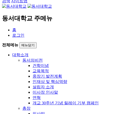
검색
사이트맵
동서대학교 주메뉴
홈
로그인
전체메뉴
메뉴닫기
대학소개
동서의비전
건학이념
교육목적
중장기 발전계획
인재상 및 핵심역량
설립자 소개
이사장 인사말
연혁
개교 30주년 기념 릴레이 기부 캠페인
총장
인사말