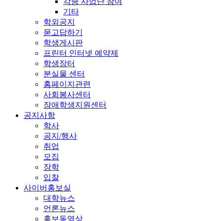
각종 사업단 참여
기타
학외공지
묻고답하기
학생게시판
프린터 인터넷 예약제
학생장터
분실물 센터
홈페이지관련
사회봉사센터
장애학생지원센터
공지사항
학사
공지/행사
취업
모집
장학
입찰
사이버홍보실
대학뉴스
언론뉴스
홍보동영상