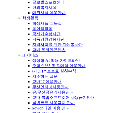
글로벌스포츠센터
편의복지시설
대관시설 이용안내
학생활동
학생채플-교목실
동아리활동
국제기술봉사단
낙동강환경봉사단
지역사회를 위한 자원봉사단
교내 온라인콘텐츠
IT서비스
생성형 AI 활용 가이드라인
오피스365 및 E-메일 이용안내
(개인)정보보호 실천수칙
자주하는 질문
교내PC이용안내
무선인터넷사용안내
유/무선공유기사용안내
교내 불법소프트웨어 사용금지안내
불법폰트 사용금지 안내
kowon메일 이용 안내