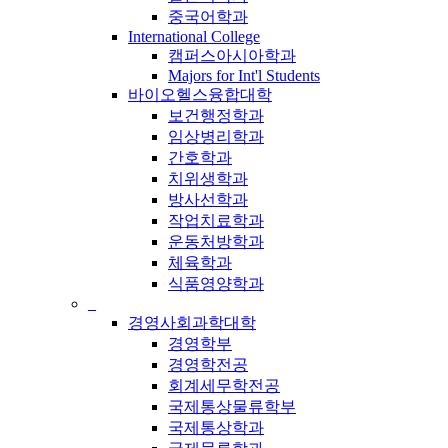
중국어학과
International College
캠퍼스아시아학과
Majors for Int'l Students
바이오헬스융합대학
보건행정학과
임상병리학과
간호학과
치위생학과
방사선학과
작업치료학과
운동처방학과
체육학과
식품영양학과
_
경영사회과학대학
경영학부
경영학전공
회계세무학전공
국제통상물류학부
국제통상학과