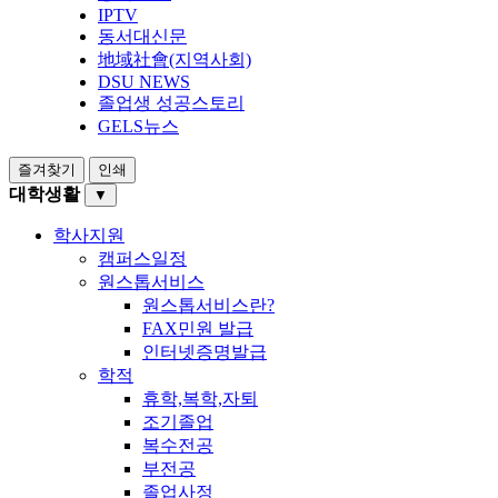
IPTV
동서대신문
地域社會(지역사회)
DSU NEWS
졸업생 성공스토리
GELS뉴스
즐겨찾기
인쇄
대학생활
▼
학사지원
캠퍼스일정
원스톱서비스
원스톱서비스란?
FAX민원 발급
인터넷증명발급
학적
휴학,복학,자퇴
조기졸업
복수전공
부전공
졸업사정