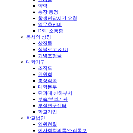
약력
총장 동정
학생면담시간 요청
업무추진비
DSU 소통함
동서의 상징
상징물
심볼로고 & UI
기념조형물
대학기구
조직도
위원회
총장직속
대학본부
단과대 산하부서
부속/부설기관
부설연구센터
학교기업
학교법인
임원현황
이사회회의록/소집통보