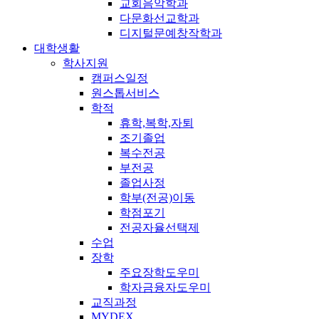
교회음악학과
다문화선교학과
디지털문예창작학과
대학생활
학사지원
캠퍼스일정
원스톱서비스
학적
휴학,복학,자퇴
조기졸업
복수전공
부전공
졸업사정
학부(전공)이동
학점포기
전공자율선택제
수업
장학
주요장학도우미
학자금융자도우미
교직과정
MYDEX