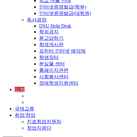
학교 어플 안내
인터넷증명발급(학부)
인터넷증명발급(대학원)
동서광장
DSU Help Desk
학외공지
묻고답하기
학생게시판
프린터 인터넷 예약제
학생장터
분실물 센터
홈페이지관련
사회봉사센터
장애학생지원센터
입학
입학정보
외국인입학-International Admissions
국제교류
취업/창업
진로취업지원처
창업지원단