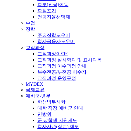
학부(전공)이동
학점포기
전공자율선택제
수업
장학
주요장학도우미
학자금융자도우미
교직과정
교직과정이란?
교직과정 설치학과 및 표시과목
교직과정 이수과정 안내
복수전공/부전공 이수자
교직과정 운영규정
MYDEX
국제교류
예비군-병무
학생병무사항
대학 직장 예비군 연대
민방위
군 장학생 지원제도
학사사관(장교) 제도