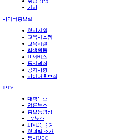
취업/창업
기타
사이버홍보실
학사지원
교육시스템
교육시설
학생활동
IT서비스
동서광장
공지사항
사이버홍보실
IPTV
대학뉴스
언론뉴스
홍보동영상
TV뉴스
LIVE생중계
학과별 소개
동서UCC