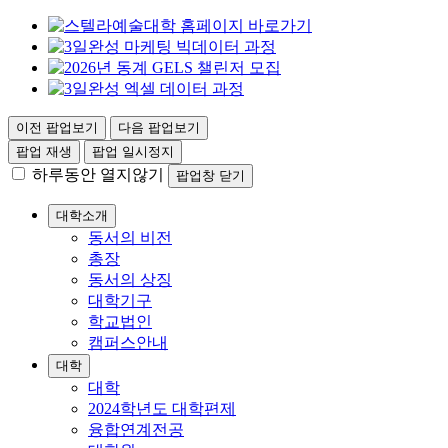
이전 팝업보기
다음 팝업보기
팝업 재생
팝업 일시정지
하루동안 열지않기
팝업창 닫기
대학소개
동서의 비전
총장
동서의 상징
대학기구
학교법인
캠퍼스안내
대학
대학
2024학년도 대학편제
융합연계전공