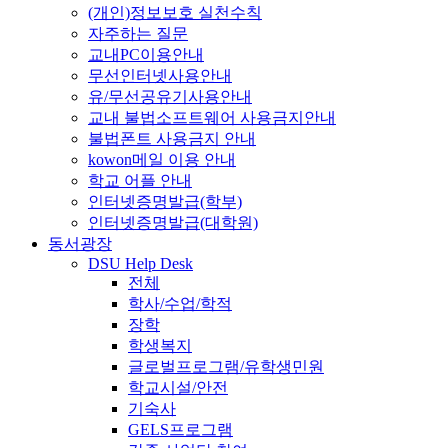
(개인)정보보호 실천수칙
자주하는 질문
교내PC이용안내
무선인터넷사용안내
유/무선공유기사용안내
교내 불법소프트웨어 사용금지안내
불법폰트 사용금지 안내
kowon메일 이용 안내
학교 어플 안내
인터넷증명발급(학부)
인터넷증명발급(대학원)
동서광장
DSU Help Desk
전체
학사/수업/학적
장학
학생복지
글로벌프로그램/유학생민원
학교시설/안전
기숙사
GELS프로그램