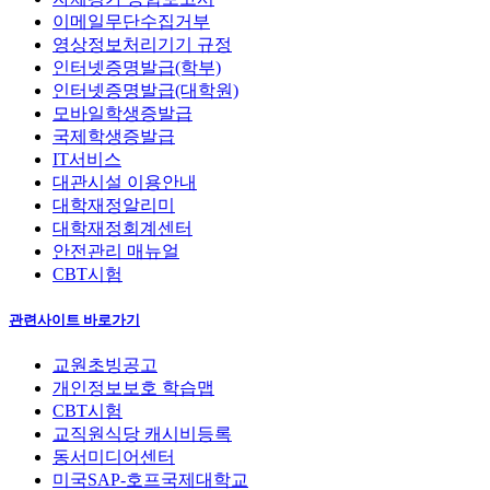
이메일무단수집거부
영상정보처리기기 규정
인터넷증명발급(학부)
인터넷증명발급(대학원)
모바일학생증발급
국제학생증발급
IT서비스
대관시설 이용안내
대학재정알리미
대학재정회계센터
안전관리 매뉴얼
CBT시험
관련사이트 바로가기
교원초빙공고
개인정보보호 학습맵
CBT시험
교직원식당 캐시비등록
동서미디어센터
미국SAP-호프국제대학교