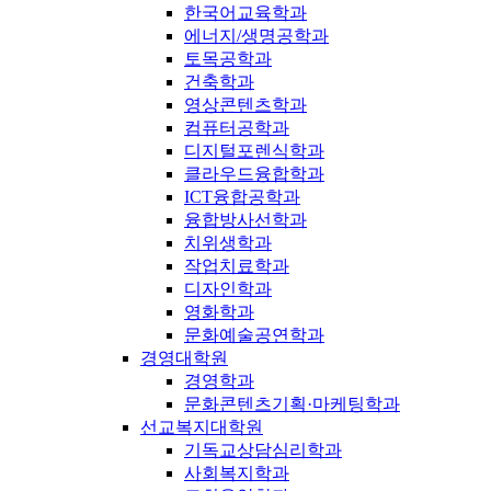
한국어교육학과
에너지/생명공학과
토목공학과
건축학과
영상콘텐츠학과
컴퓨터공학과
디지털포렌식학과
클라우드융합학과
ICT융합공학과
융합방사선학과
치위생학과
작업치료학과
디자인학과
영화학과
문화예술공연학과
경영대학원
경영학과
문화콘텐츠기획·마케팅학과
선교복지대학원
기독교상담심리학과
사회복지학과