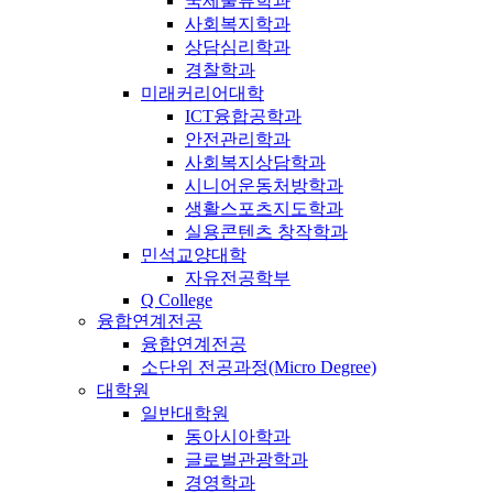
국제물류학과
사회복지학과
상담심리학과
경찰학과
미래커리어대학
ICT융합공학과
안전관리학과
사회복지상담학과
시니어운동처방학과
생활스포츠지도학과
실용콘텐츠 창작학과
민석교양대학
자유전공학부
Q College
융합연계전공
융합연계전공
소단위 전공과정(Micro Degree)
대학원
일반대학원
동아시아학과
글로벌관광학과
경영학과