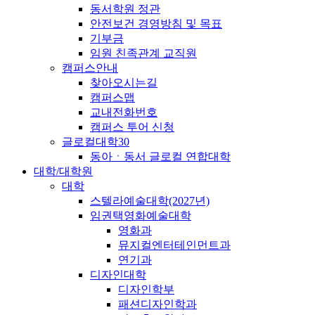
동서학원 정관
안전보건 경영방침 및 목표
기부금
임원 친족관계 교직원
캠퍼스안내
찾아오시는길
캠퍼스맵
교내전화번호
캠퍼스 투어 신청
글로컬대학30
동아ㆍ동서 글로컬 연합대학
대학/대학원
대학
스텔라예술대학(2027년)
임권택영화예술대학
영화과
뮤지컬엔터테인먼트과
연기과
디자인대학
디자인학부
패션디자인학과