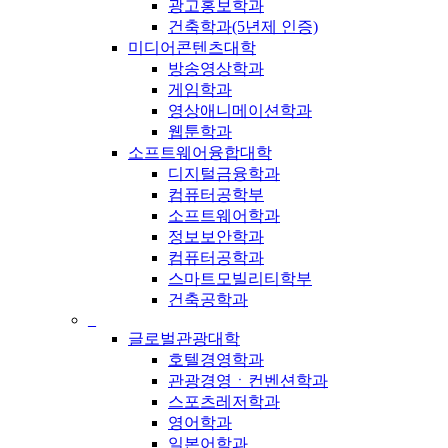
광고홍보학과
건축학과(5년제 인증)
미디어콘텐츠대학
방송영상학과
게임학과
영상애니메이션학과
웹툰학과
소프트웨어융합대학
디지털금융학과
컴퓨터공학부
소프트웨어학과
정보보안학과
컴퓨터공학과
스마트모빌리티학부
건축공학과
_
글로벌관광대학
호텔경영학과
관광경영ㆍ컨벤션학과
스포츠레저학과
영어학과
일본어학과