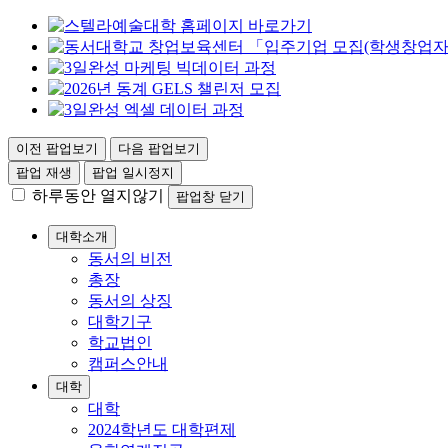
이전 팝업보기
다음 팝업보기
팝업 재생
팝업 일시정지
하루동안 열지않기
팝업창 닫기
대학소개
동서의 비전
총장
동서의 상징
대학기구
학교법인
캠퍼스안내
대학
대학
2024학년도 대학편제