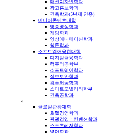
패션디자인학과
광고홍보학과
건축학과(5년제 인증)
미디어콘텐츠대학
방송영상학과
게임학과
영상애니메이션학과
웹툰학과
소프트웨어융합대학
디지털금융학과
컴퓨터공학부
소프트웨어학과
정보보안학과
컴퓨터공학과
스마트모빌리티학부
건축공학과
_
글로벌관광대학
호텔경영학과
관광경영ㆍ컨벤션학과
스포츠레저학과
영어학과