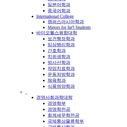
일본어학과
중국어학과
International College
캠퍼스아시아학과
Majors for Int'l Students
바이오헬스융합대학
보건행정학과
임상병리학과
간호학과
치위생학과
방사선학과
작업치료학과
운동처방학과
체육학과
식품영양학과
_
경영사회과학대학
경영학부
경영학전공
회계세무학전공
국제통상물류학부