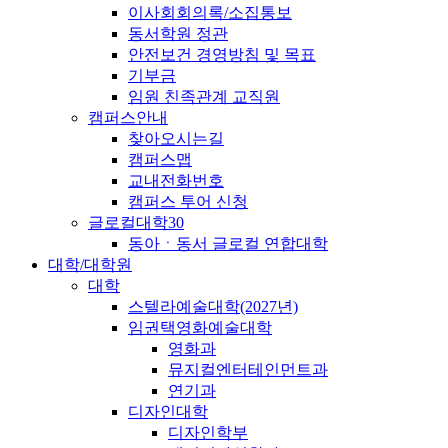
이사회회의록/소집통보
동서학원 정관
안전보건 경영방침 및 목표
기부금
임원 친족관계 교직원
캠퍼스안내
찾아오시는길
캠퍼스맵
교내전화번호
캠퍼스 투어 신청
글로컬대학30
동아ㆍ동서 글로컬 연합대학
대학/대학원
대학
스텔라예술대학(2027년)
임권택영화예술대학
영화과
뮤지컬엔터테인먼트과
연기과
디자인대학
디자인학부