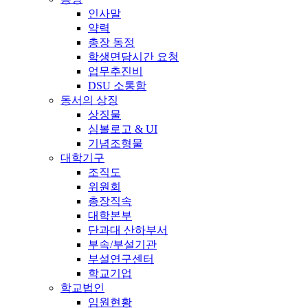
인사말
약력
총장 동정
학생면담시간 요청
업무추진비
DSU 소통함
동서의 상징
상징물
심볼로고 & UI
기념조형물
대학기구
조직도
위원회
총장직속
대학본부
단과대 산하부서
부속/부설기관
부설연구센터
학교기업
학교법인
임원현황