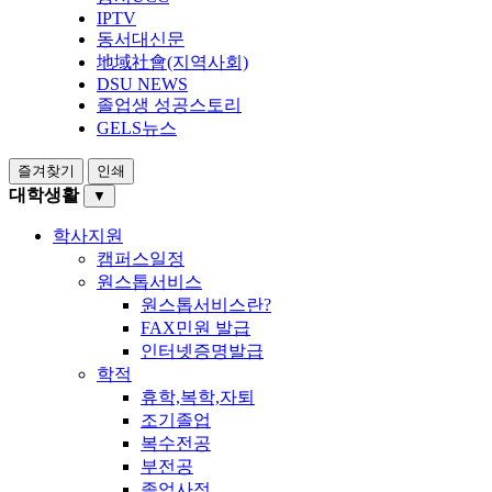
IPTV
동서대신문
地域社會(지역사회)
DSU NEWS
졸업생 성공스토리
GELS뉴스
즐겨찾기
인쇄
대학생활
▼
학사지원
캠퍼스일정
원스톱서비스
원스톱서비스란?
FAX민원 발급
인터넷증명발급
학적
휴학,복학,자퇴
조기졸업
복수전공
부전공
졸업사정