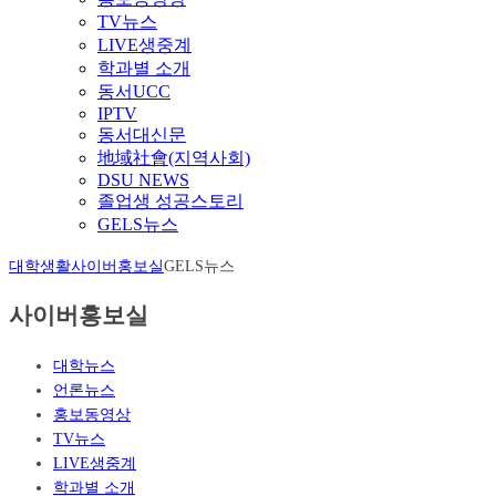
TV뉴스
LIVE생중계
학과별 소개
동서UCC
IPTV
동서대신문
地域社會(지역사회)
DSU NEWS
졸업생 성공스토리
GELS뉴스
대학생활
사이버홍보실
GELS뉴스
사이버홍보실
대학뉴스
언론뉴스
홍보동영상
TV뉴스
LIVE생중계
학과별 소개