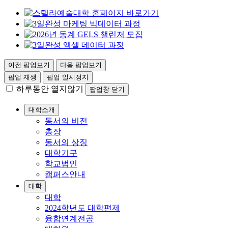
이전 팝업보기
다음 팝업보기
팝업 재생
팝업 일시정지
하루동안 열지않기
팝업창 닫기
대학소개
동서의 비전
총장
동서의 상징
대학기구
학교법인
캠퍼스안내
대학
대학
2024학년도 대학편제
융합연계전공