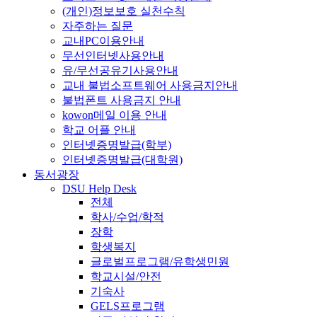
(개인)정보보호 실천수칙
자주하는 질문
교내PC이용안내
무선인터넷사용안내
유/무선공유기사용안내
교내 불법소프트웨어 사용금지안내
불법폰트 사용금지 안내
kowon메일 이용 안내
학교 어플 안내
인터넷증명발급(학부)
인터넷증명발급(대학원)
동서광장
DSU Help Desk
전체
학사/수업/학적
장학
학생복지
글로벌프로그램/유학생민원
학교시설/안전
기숙사
GELS프로그램