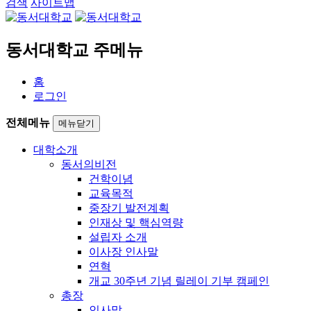
검색
사이트맵
동서대학교 주메뉴
홈
로그인
전체메뉴
메뉴닫기
대학소개
동서의비전
건학이념
교육목적
중장기 발전계획
인재상 및 핵심역량
설립자 소개
이사장 인사말
연혁
개교 30주년 기념 릴레이 기부 캠페인
총장
인사말