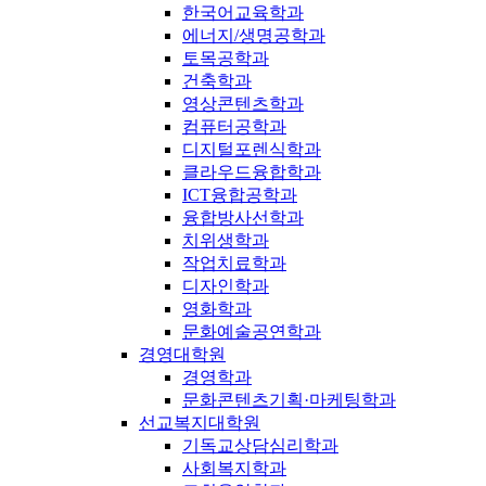
한국어교육학과
에너지/생명공학과
토목공학과
건축학과
영상콘텐츠학과
컴퓨터공학과
디지털포렌식학과
클라우드융합학과
ICT융합공학과
융합방사선학과
치위생학과
작업치료학과
디자인학과
영화학과
문화예술공연학과
경영대학원
경영학과
문화콘텐츠기획·마케팅학과
선교복지대학원
기독교상담심리학과
사회복지학과