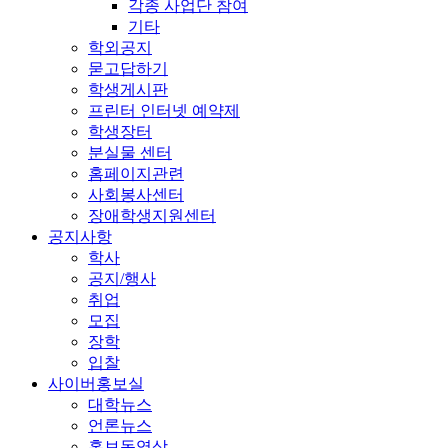
각종 사업단 참여
기타
학외공지
묻고답하기
학생게시판
프린터 인터넷 예약제
학생장터
분실물 센터
홈페이지관련
사회봉사센터
장애학생지원센터
공지사항
학사
공지/행사
취업
모집
장학
입찰
사이버홍보실
대학뉴스
언론뉴스
홍보동영상