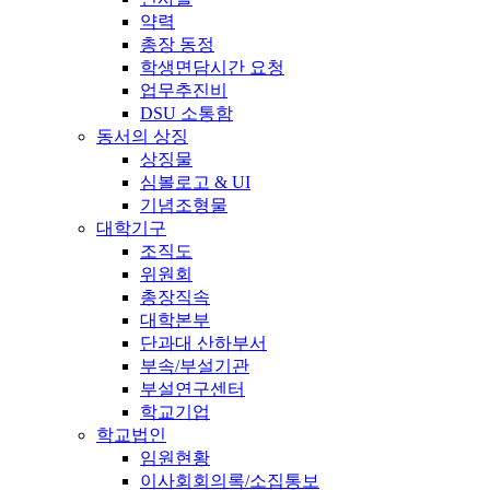
약력
총장 동정
학생면담시간 요청
업무추진비
DSU 소통함
동서의 상징
상징물
심볼로고 & UI
기념조형물
대학기구
조직도
위원회
총장직속
대학본부
단과대 산하부서
부속/부설기관
부설연구센터
학교기업
학교법인
임원현황
이사회회의록/소집통보