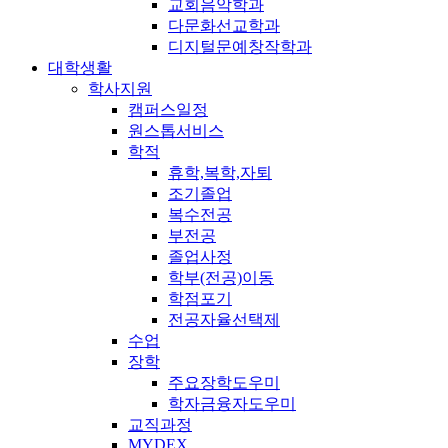
교회음악학과
다문화선교학과
디지털문예창작학과
대학생활
학사지원
캠퍼스일정
원스톱서비스
학적
휴학,복학,자퇴
조기졸업
복수전공
부전공
졸업사정
학부(전공)이동
학점포기
전공자율선택제
수업
장학
주요장학도우미
학자금융자도우미
교직과정
MYDEX