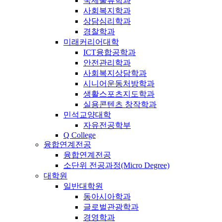
국제물류학과
사회복지학과
상담심리학과
경찰학과
미래커리어대학
ICT융합공학과
안전관리학과
사회복지상담학과
시니어운동처방학과
생활스포츠지도학과
실용콘텐츠 창작학과
민석교양대학
자유전공학부
Q College
융합연계전공
융합연계전공
소단위 전공과정(Micro Degree)
대학원
일반대학원
동아시아학과
글로벌관광학과
경영학과