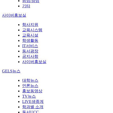
취업/창업
기타
사이버홍보실
학사지원
교육시스템
교육시설
학생활동
IT서비스
동서광장
공지사항
사이버홍보실
GELS뉴스
대학뉴스
언론뉴스
홍보동영상
TV뉴스
LIVE생중계
학과별 소개
동서UCC