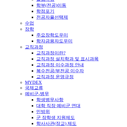
학부(전공)이동
학점포기
전공자율선택제
수업
장학
주요장학도우미
학자금융자도우미
교직과정
교직과정이란?
교직과정 설치학과 및 표시과목
교직과정 이수과정 안내
복수전공/부전공 이수자
교직과정 운영규정
MYDEX
국제교류
예비군-병무
학생병무사항
대학 직장 예비군 연대
민방위
군 장학생 지원제도
학사사관(장교) 제도