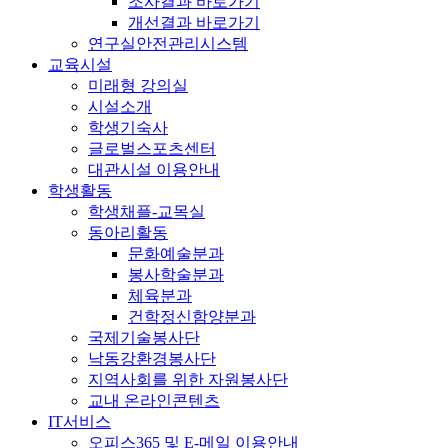
조사결과 바로가기
개선결과 바로가기
연구실안전관리시스템
교육시설
미래형 강의실
시설소개
학생기숙사
글로벌스포츠센터
대관시설 이용안내
학생활동
학생채플-교목실
동아리활동
문화예술분과
봉사학술분과
체육분과
건학정신함양분과
국제기술봉사단
낙동강환경봉사단
지역사회를 위한 자원봉사단
교내 온라인콘텐츠
IT서비스
오피스365 및 E-메일 이용안내