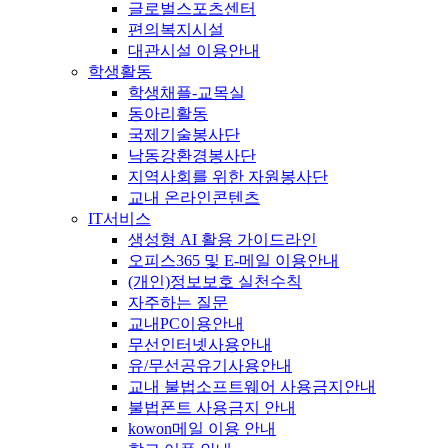
글로벌스포츠센터
편의복지시설
대관시설 이용안내
학생활동
학생채플-교목실
동아리활동
국제기술봉사단
낙동강환경봉사단
지역사회를 위한 자원봉사단
교내 온라인콘텐츠
IT서비스
생성형 AI 활용 가이드라인
오피스365 및 E-메일 이용안내
(개인)정보보호 실천수칙
자주하는 질문
교내PC이용안내
무선인터넷사용안내
유/무선공유기사용안내
교내 불법소프트웨어 사용금지안내
불법폰트 사용금지 안내
kowon메일 이용 안내