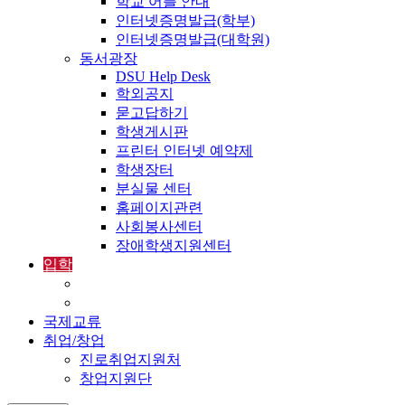
학교 어플 안내
인터넷증명발급(학부)
인터넷증명발급(대학원)
동서광장
DSU Help Desk
학외공지
묻고답하기
학생게시판
프린터 인터넷 예약제
학생장터
분실물 센터
홈페이지관련
사회봉사센터
장애학생지원센터
입학
입학정보
외국인입학-International Admissions
국제교류
취업/창업
진로취업지원처
창업지원단