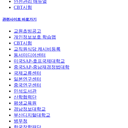
안전관리 매뉴얼
CBT시험
관련사이트 바로가기
교원초빙공고
개인정보보호 학습맵
CBT시험
교직원식당 캐시비등록
동서미디어센터
미국SAP-호프국제대학교
중국SAP-중남재경정법대학
국제교류센터
일본연구센터
중국연구센터
민석도서관
산학협력단
평생교육원
경남정보대학교
부산디지털대학교
병무청
한국장학재단