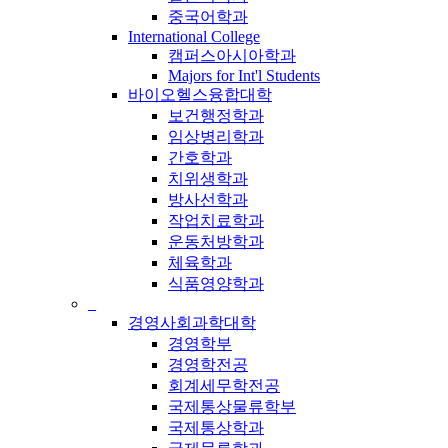
중국어학과
International College
캠퍼스아시아학과
Majors for Int'l Students
바이오헬스융합대학
보건행정학과
임상병리학과
간호학과
치위생학과
방사선학과
작업치료학과
운동처방학과
체육학과
식품영양학과
_
경영사회과학대학
경영학부
경영학전공
회계세무학전공
국제통상물류학부
국제통상학과