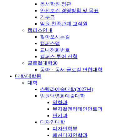
동서학원 정관
안전보건 경영방침 및 목표
기부금
임원 친족관계 교직원
캠퍼스안내
찾아오시는길
캠퍼스맵
교내전화번호
캠퍼스 투어 신청
글로컬대학30
동아ㆍ동서 글로컬 연합대학
대학/대학원
대학
스텔라예술대학(2027년)
임권택영화예술대학
영화과
뮤지컬엔터테인먼트과
연기과
디자인대학
디자인학부
패션디자인학과