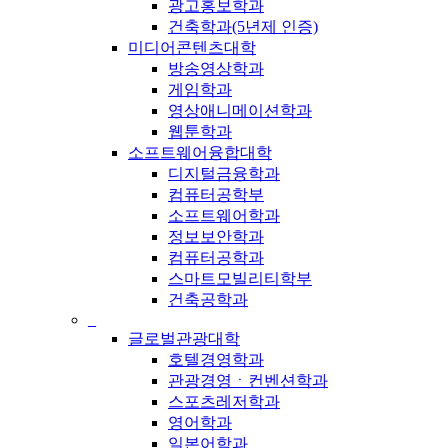
광고홍보학과
건축학과(5년제 인증)
미디어콘텐츠대학
방송영상학과
게임학과
영상애니메이션학과
웹툰학과
소프트웨어융합대학
디지털금융학과
컴퓨터공학부
소프트웨어학과
정보보안학과
컴퓨터공학과
스마트모빌리티학부
건축공학과
_
글로벌관광대학
호텔경영학과
관광경영ㆍ컨벤션학과
스포츠레저학과
영어학과
일본어학과