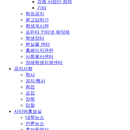
각종 사업단 참여
기타
학외공지
묻고답하기
학생게시판
프린터 인터넷 예약제
학생장터
분실물 센터
홈페이지관련
사회봉사센터
장애학생지원센터
공지사항
학사
공지/행사
취업
모집
장학
입찰
사이버홍보실
대학뉴스
언론뉴스
홍보동영상