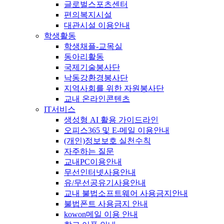
글로벌스포츠센터
편의복지시설
대관시설 이용안내
학생활동
학생채플-교목실
동아리활동
국제기술봉사단
낙동강환경봉사단
지역사회를 위한 자원봉사단
교내 온라인콘텐츠
IT서비스
생성형 AI 활용 가이드라인
오피스365 및 E-메일 이용안내
(개인)정보보호 실천수칙
자주하는 질문
교내PC이용안내
무선인터넷사용안내
유/무선공유기사용안내
교내 불법소프트웨어 사용금지안내
불법폰트 사용금지 안내
kowon메일 이용 안내