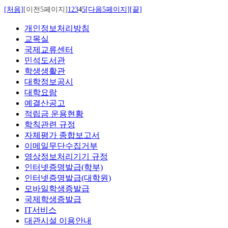
[처음]
[이전5페이지]
1
2
3
4
5
[다음5페이지]
[끝]
개인정보처리방침
교목실
국제교류센터
민석도서관
학생생활관
대학정보공시
대학요람
예결산공고
적립금 운용현황
학칙관련 규정
자체평가 종합보고서
이메일무단수집거부
영상정보처리기기 규정
인터넷증명발급(학부)
인터넷증명발급(대학원)
모바일학생증발급
국제학생증발급
IT서비스
대관시설 이용안내