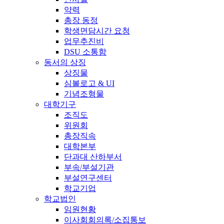
약력
총장 동정
학생면담시간 요청
업무추진비
DSU 소통함
동서의 상징
상징물
심볼로고 & UI
기념조형물
대학기구
조직도
위원회
총장직속
대학본부
단과대 산하부서
부속/부설기관
부설연구센터
학교기업
학교법인
임원현황
이사회회의록/소집통보