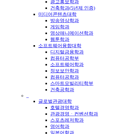
광고홍보학과
건축학과(5년제 인증)
미디어콘텐츠대학
방송영상학과
게임학과
영상애니메이션학과
웹툰학과
소프트웨어융합대학
디지털금융학과
컴퓨터공학부
소프트웨어학과
정보보안학과
컴퓨터공학과
스마트모빌리티학부
건축공학과
_
글로벌관광대학
호텔경영학과
관광경영ㆍ컨벤션학과
스포츠레저학과
영어학과
일본어학과