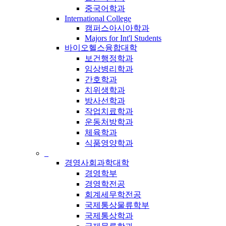
중국어학과
International College
캠퍼스아시아학과
Majors for Int'l Students
바이오헬스융합대학
보건행정학과
임상병리학과
간호학과
치위생학과
방사선학과
작업치료학과
운동처방학과
체육학과
식품영양학과
_
경영사회과학대학
경영학부
경영학전공
회계세무학전공
국제통상물류학부
국제통상학과