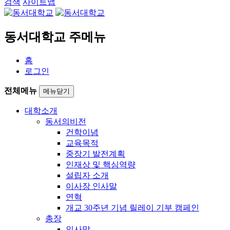
검색
사이트맵
동서대학교 주메뉴
홈
로그인
전체메뉴
메뉴닫기
대학소개
동서의비전
건학이념
교육목적
중장기 발전계획
인재상 및 핵심역량
설립자 소개
이사장 인사말
연혁
개교 30주년 기념 릴레이 기부 캠페인
총장
인사말