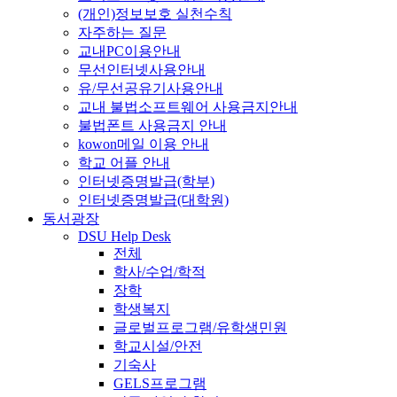
(개인)정보보호 실천수칙
자주하는 질문
교내PC이용안내
무선인터넷사용안내
유/무선공유기사용안내
교내 불법소프트웨어 사용금지안내
불법폰트 사용금지 안내
kowon메일 이용 안내
학교 어플 안내
인터넷증명발급(학부)
인터넷증명발급(대학원)
동서광장
DSU Help Desk
전체
학사/수업/학적
장학
학생복지
글로벌프로그램/유학생민원
학교시설/안전
기숙사
GELS프로그램