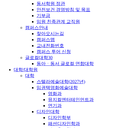
동서학원 정관
안전보건 경영방침 및 목표
기부금
임원 친족관계 교직원
캠퍼스안내
찾아오시는길
캠퍼스맵
교내전화번호
캠퍼스 투어 신청
글로컬대학30
동아ㆍ동서 글로컬 연합대학
대학/대학원
대학
스텔라예술대학(2027년)
임권택영화예술대학
영화과
뮤지컬엔터테인먼트과
연기과
디자인대학
디자인학부
패션디자인학과