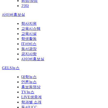
취업/창업
기타
사이버홍보실
학사지원
교육시스템
교육시설
학생활동
IT서비스
동서광장
공지사항
사이버홍보실
GELS뉴스
대학뉴스
언론뉴스
홍보동영상
TV뉴스
LIVE생중계
학과별 소개
동서UCC