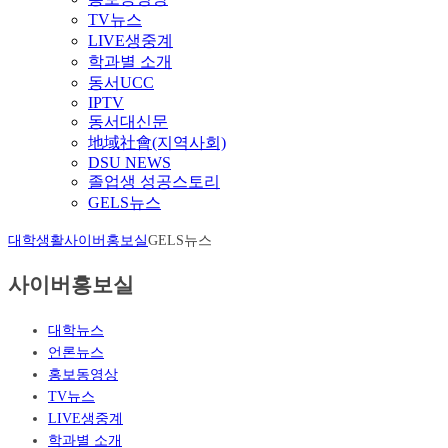
TV뉴스
LIVE생중계
학과별 소개
동서UCC
IPTV
동서대신문
地域社會(지역사회)
DSU NEWS
졸업생 성공스토리
GELS뉴스
대학생활
사이버홍보실
GELS뉴스
사이버홍보실
대학뉴스
언론뉴스
홍보동영상
TV뉴스
LIVE생중계
학과별 소개