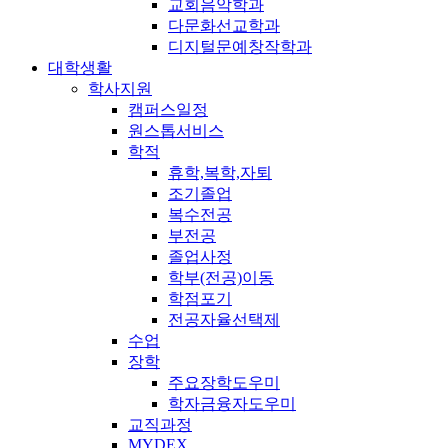
교회음악학과
다문화선교학과
디지털문예창작학과
대학생활
학사지원
캠퍼스일정
원스톱서비스
학적
휴학,복학,자퇴
조기졸업
복수전공
부전공
졸업사정
학부(전공)이동
학점포기
전공자율선택제
수업
장학
주요장학도우미
학자금융자도우미
교직과정
MYDEX