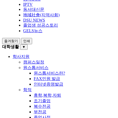
IPTV
동서대신문
地域社會(지역사회)
DSU NEWS
졸업생 성공스토리
GELS뉴스
즐겨찾기
인쇄
대학생활
▼
학사지원
캠퍼스일정
원스톱서비스
원스톱서비스란?
FAX민원 발급
인터넷증명발급
학적
휴학,복학,자퇴
조기졸업
복수전공
부전공
졸업사정