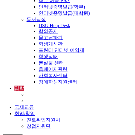
학교 어플 안내
인터넷증명발급(학부)
인터넷증명발급(대학원)
동서광장
DSU Help Desk
학외공지
묻고답하기
학생게시판
프린터 인터넷 예약제
학생장터
분실물 센터
홈페이지관련
사회봉사센터
장애학생지원센터
입학
입학정보
외국인입학-International Admissions
국제교류
취업/창업
진로취업지원처
창업지원단