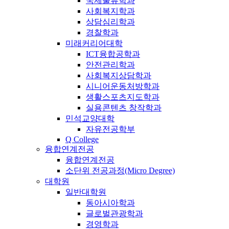
국제물류학과
사회복지학과
상담심리학과
경찰학과
미래커리어대학
ICT융합공학과
안전관리학과
사회복지상담학과
시니어운동처방학과
생활스포츠지도학과
실용콘텐츠 창작학과
민석교양대학
자유전공학부
Q College
융합연계전공
융합연계전공
소단위 전공과정(Micro Degree)
대학원
일반대학원
동아시아학과
글로벌관광학과
경영학과