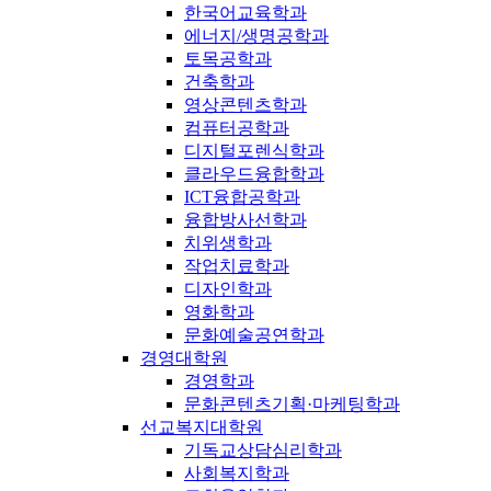
한국어교육학과
에너지/생명공학과
토목공학과
건축학과
영상콘텐츠학과
컴퓨터공학과
디지털포렌식학과
클라우드융합학과
ICT융합공학과
융합방사선학과
치위생학과
작업치료학과
디자인학과
영화학과
문화예술공연학과
경영대학원
경영학과
문화콘텐츠기획·마케팅학과
선교복지대학원
기독교상담심리학과
사회복지학과