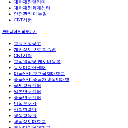
대학재정알리미
대학재정회계센터
안전관리 매뉴얼
CBT시험
관련사이트 바로가기
교원초빙공고
개인정보보호 학습맵
CBT시험
교직원식당 캐시비등록
동서미디어센터
미국SAP-호프국제대학교
중국SAP-중남재경정법대학
국제교류센터
일본연구센터
중국연구센터
민석도서관
산학협력단
평생교육원
경남정보대학교
부산디지털대학교