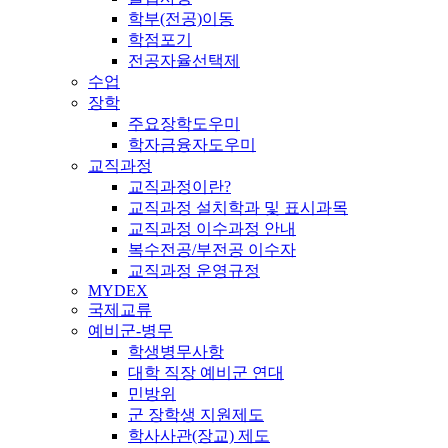
학부(전공)이동
학점포기
전공자율선택제
수업
장학
주요장학도우미
학자금융자도우미
교직과정
교직과정이란?
교직과정 설치학과 및 표시과목
교직과정 이수과정 안내
복수전공/부전공 이수자
교직과정 운영규정
MYDEX
국제교류
예비군-병무
학생병무사항
대학 직장 예비군 연대
민방위
군 장학생 지원제도
학사사관(장교) 제도