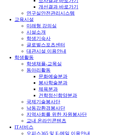
조사결과 바로가기
개선결과 바로가기
연구실안전관리시스템
교육시설
미래형 강의실
시설소개
학생기숙사
글로벌스포츠센터
대관시설 이용안내
학생활동
학생채플-교목실
동아리활동
문화예술분과
봉사학술분과
체육분과
건학정신함양분과
국제기술봉사단
낙동강환경봉사단
지역사회를 위한 자원봉사단
교내 온라인콘텐츠
IT서비스
오피스365 및 E-메일 이용안내