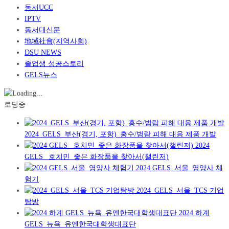
동서UCC
IPTV
동서대신문
地域社會(지역사회)
DSU NEWS
졸업생 성공스토리
GELS뉴스
로딩중
2024_GELS_부산(경기, 포항)_홍수/범람 피해 대응 제품 개발
2024
GELS _호치민_좋은 화장품을 찾아서(챌린저)
2024 GELS_서울_영양사 체
험기
2024_GELS_서울_TCS 기업
탐방
2024 하계
GELS_뉴욕_유엔한국대학생대표단