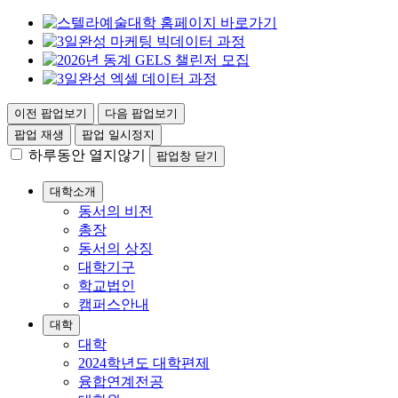
이전 팝업보기
다음 팝업보기
팝업 재생
팝업 일시정지
하루동안 열지않기
팝업창 닫기
대학소개
동서의 비전
총장
동서의 상징
대학기구
학교법인
캠퍼스안내
대학
대학
2024학년도 대학편제
융합연계전공