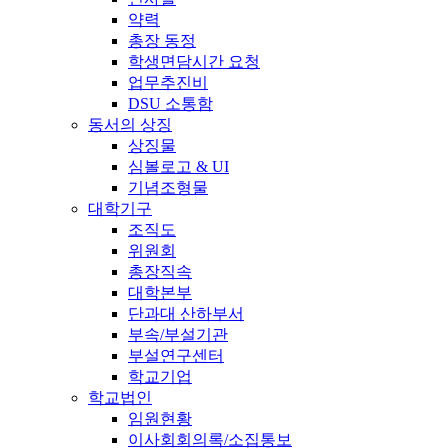
약력
총장 동정
학생면담시간 요청
업무추진비
DSU 소통함
동서의 상징
상징물
심볼로고 & UI
기념조형물
대학기구
조직도
위원회
총장직속
대학본부
단과대 산하부서
부속/부설기관
부설연구센터
학교기업
학교법인
임원현황
이사회회의록/소집통보