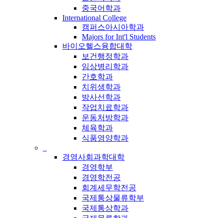
중국어학과
International College
캠퍼스아시아학과
Majors for Int'l Students
바이오헬스융합대학
보건행정학과
임상병리학과
간호학과
치위생학과
방사선학과
작업치료학과
운동처방학과
체육학과
식품영양학과
_
경영사회과학대학
경영학부
경영학전공
회계세무학전공
국제통상물류학부
국제통상학과