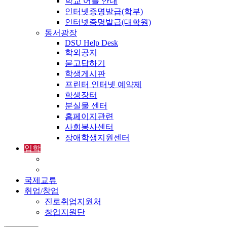
학교 어플 안내
인터넷증명발급(학부)
인터넷증명발급(대학원)
동서광장
DSU Help Desk
학외공지
묻고답하기
학생게시판
프린터 인터넷 예약제
학생장터
분실물 센터
홈페이지관련
사회봉사센터
장애학생지원센터
입학
입학정보
외국인입학-International Admissions
국제교류
취업/창업
진로취업지원처
창업지원단