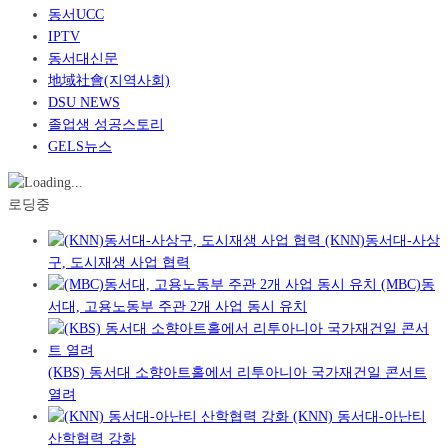
동서UCC
IPTV
동서대신문
地域社會(지역사회)
DSU NEWS
졸업생 성공스토리
GELS뉴스
로딩중
(KNN)동서대-사상
구, 도시재생 사업 협력
(MBC)동
서대, 고용노동부 주관 2개 사업 동시 유치
(KBS) 동서대 소향아트홀에서 리투아니아 국가재건일 콘서트
열려
(KNN) 동서대-아난티
산학협력 강화