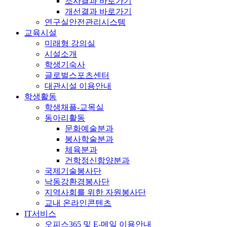
조사결과 바로가기
개선결과 바로가기
연구실안전관리시스템
교육시설
미래형 강의실
시설소개
학생기숙사
글로벌스포츠센터
대관시설 이용안내
학생활동
학생채플-교목실
동아리활동
문화예술분과
봉사학술분과
체육분과
건학정신함양분과
국제기술봉사단
낙동강환경봉사단
지역사회를 위한 자원봉사단
교내 온라인콘텐츠
IT서비스
오피스365 및 E-메일 이용안내