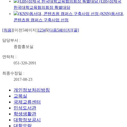
(EBS)장제국
한국대학교육협의회장 특별대담
(KNN)동서대,
콘텐츠원 캠퍼스 구축사업 선정
[처음]
[이전5페이지]
1
2
3
4
5
[다음5페이지]
[끝]
담당부서 :
종합홍보실
연락처 :
051-320-2091
최종수정일 :
2017-08-23
개인정보처리방침
교목실
국제교류센터
민석도서관
학생생활관
대학정보공시
대학요람