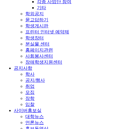
각종 사업단 참여
기타
학외공지
묻고답하기
학생게시판
프린터 인터넷 예약제
학생장터
분실물 센터
홈페이지관련
사회봉사센터
장애학생지원센터
공지사항
학사
공지/행사
취업
모집
장학
입찰
사이버홍보실
대학뉴스
언론뉴스
홍보동영상