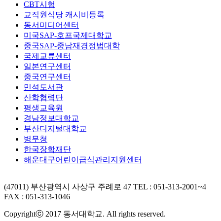
CBT시험
교직원식당 캐시비등록
동서미디어센터
미국SAP-호프국제대학교
중국SAP-중남재경정법대학
국제교류센터
일본연구센터
중국연구센터
민석도서관
산학협력단
평생교육원
경남정보대학교
부산디지털대학교
병무청
한국장학재단
해운대구어린이급식관리지원센터
(47011) 부산광역시 사상구 주례로 47
TEL : 051-313-2001~4
FAX : 051-313-1046
Copyrightⓒ 2017 동서대학교. All rights reserved.