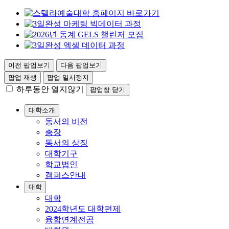
이전 팝업보기
다음 팝업보기
팝업 재생
팝업 일시정지
하루동안 열지않기
팝업창 닫기
대학소개
동서의 비전
총장
동서의 상징
대학기구
학교법인
캠퍼스안내
대학
대학
2024학년도 대학편제
융합연계전공