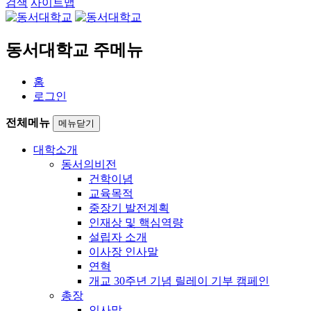
검색
사이트맵
동서대학교 주메뉴
홈
로그인
전체메뉴
메뉴닫기
대학소개
동서의비전
건학이념
교육목적
중장기 발전계획
인재상 및 핵심역량
설립자 소개
이사장 인사말
연혁
개교 30주년 기념 릴레이 기부 캠페인
총장
인사말