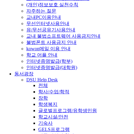
(개인)정보보호 실천수칙
자주하는 질문
교내PC이용안내
무선인터넷사용안내
유/무선공유기사용안내
교내 불법소프트웨어 사용금지안내
불법폰트 사용금지 안내
kowon메일 이용 안내
학교 어플 안내
인터넷증명발급(학부)
인터넷증명발급(대학원)
동서광장
DSU Help Desk
전체
학사/수업/학적
장학
학생복지
글로벌프로그램/유학생민원
학교시설/안전
기숙사
GELS프로그램