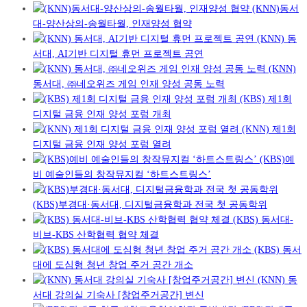
(KNN)동서
대-양산상의-송월타월, 인재양성 협약
(KNN) 동
서대, AI기반 디지털 휴먼 프로젝트 공연
(KNN)
동서대, ㈜네오위즈 게임 인재 양성 공동 노력
(KBS) 제1회
디지털 금융 인재 양성 포럼 개최
(KNN) 제1회
디지털 금융 인재 양성 포럼 열려
(KBS)예
비 예술인들의 창작뮤지컬 ‘하트스트링스’
(KBS)부경대·동서대, 디지털금융학과 전국 첫 공동학위
(KBS) 동서대-
비브-KBS 산학협력 협약 체결
(KBS) 동서
대에 도심형 청년 창업 주거 공간 개소
(KNN) 동
서대 강의실 기숙사 [창업주거공간] 변신