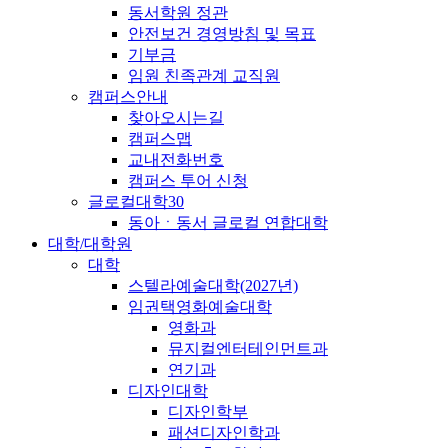
동서학원 정관
안전보건 경영방침 및 목표
기부금
임원 친족관계 교직원
캠퍼스안내
찾아오시는길
캠퍼스맵
교내전화번호
캠퍼스 투어 신청
글로컬대학30
동아ㆍ동서 글로컬 연합대학
대학/대학원
대학
스텔라예술대학(2027년)
임권택영화예술대학
영화과
뮤지컬엔터테인먼트과
연기과
디자인대학
디자인학부
패션디자인학과