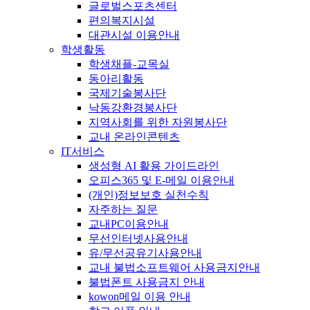
글로벌스포츠센터
편의복지시설
대관시설 이용안내
학생활동
학생채플-교목실
동아리활동
국제기술봉사단
낙동강환경봉사단
지역사회를 위한 자원봉사단
교내 온라인콘텐츠
IT서비스
생성형 AI 활용 가이드라인
오피스365 및 E-메일 이용안내
(개인)정보보호 실천수칙
자주하는 질문
교내PC이용안내
무선인터넷사용안내
유/무선공유기사용안내
교내 불법소프트웨어 사용금지안내
불법폰트 사용금지 안내
kowon메일 이용 안내