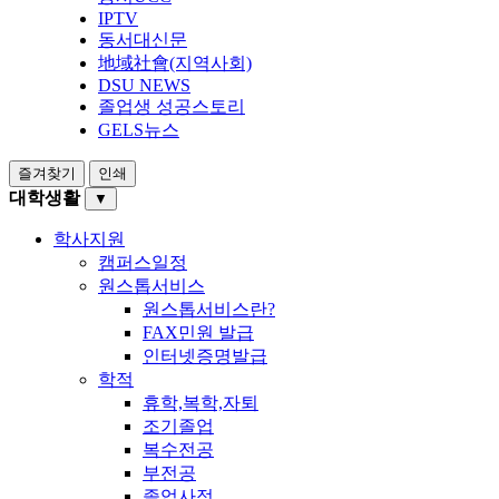
IPTV
동서대신문
地域社會(지역사회)
DSU NEWS
졸업생 성공스토리
GELS뉴스
즐겨찾기
인쇄
대학생활
▼
학사지원
캠퍼스일정
원스톱서비스
원스톱서비스란?
FAX민원 발급
인터넷증명발급
학적
휴학,복학,자퇴
조기졸업
복수전공
부전공
졸업사정