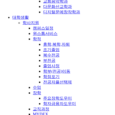
교회음악학과
다문화선교학과
디지털문예창작학과
대학생활
학사지원
캠퍼스일정
원스톱서비스
학적
휴학,복학,자퇴
조기졸업
복수전공
부전공
졸업사정
학부(전공)이동
학점포기
전공자율선택제
수업
장학
주요장학도우미
학자금융자도우미
교직과정
MYDEX