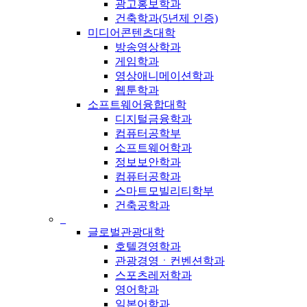
광고홍보학과
건축학과(5년제 인증)
미디어콘텐츠대학
방송영상학과
게임학과
영상애니메이션학과
웹툰학과
소프트웨어융합대학
디지털금융학과
컴퓨터공학부
소프트웨어학과
정보보안학과
컴퓨터공학과
스마트모빌리티학부
건축공학과
_
글로벌관광대학
호텔경영학과
관광경영ㆍ컨벤션학과
스포츠레저학과
영어학과
일본어학과