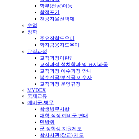
학부(전공)이동
학점포기
전공자율선택제
수업
장학
주요장학도우미
학자금융자도우미
교직과정
교직과정이란?
교직과정 설치학과 및 표시과목
교직과정 이수과정 안내
복수전공/부전공 이수자
교직과정 운영규정
MYDEX
국제교류
예비군-병무
학생병무사항
대학 직장 예비군 연대
민방위
군 장학생 지원제도
학사사관(장교) 제도