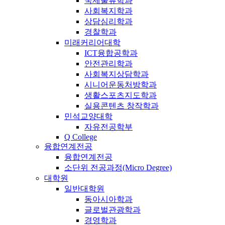
국제물류학과
사회복지학과
상담심리학과
경찰학과
미래커리어대학
ICT융합공학과
안전관리학과
사회복지상담학과
시니어운동처방학과
생활스포츠지도학과
실용콘텐츠 창작학과
민석교양대학
자유전공학부
Q College
융합연계전공
융합연계전공
소단위 전공과정(Micro Degree)
대학원
일반대학원
동아시아학과
글로벌관광학과
경영학과