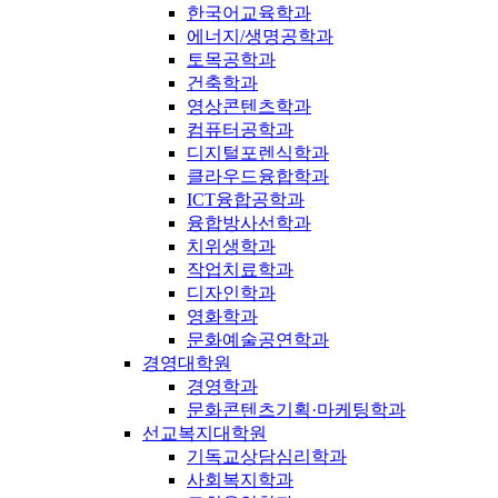
한국어교육학과
에너지/생명공학과
토목공학과
건축학과
영상콘텐츠학과
컴퓨터공학과
디지털포렌식학과
클라우드융합학과
ICT융합공학과
융합방사선학과
치위생학과
작업치료학과
디자인학과
영화학과
문화예술공연학과
경영대학원
경영학과
문화콘텐츠기획·마케팅학과
선교복지대학원
기독교상담심리학과
사회복지학과