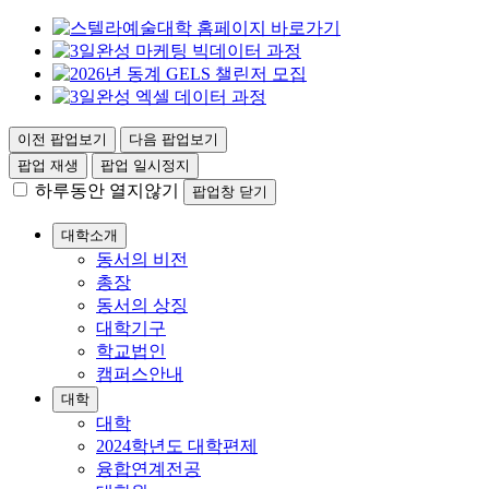
이전 팝업보기
다음 팝업보기
팝업 재생
팝업 일시정지
하루동안 열지않기
팝업창 닫기
대학소개
동서의 비전
총장
동서의 상징
대학기구
학교법인
캠퍼스안내
대학
대학
2024학년도 대학편제
융합연계전공