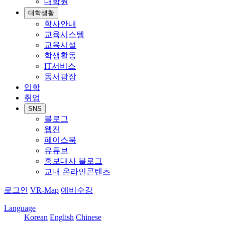
대학원
대학생활
학사안내
교육시스템
교육시설
학생활동
IT서비스
동서광장
입학
취업
SNS
블로그
웹진
페이스북
유튜브
홍보대사 블로그
교내 온라인콘텐츠
로그인
VR-Map
예비수강
Language
Korean
English
Chinese