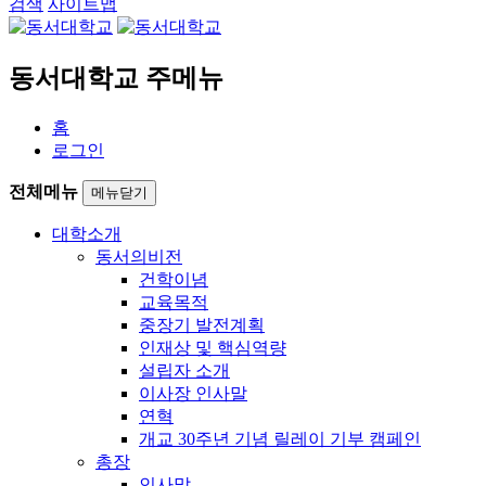
검색
사이트맵
동서대학교 주메뉴
홈
로그인
전체메뉴
메뉴닫기
대학소개
동서의비전
건학이념
교육목적
중장기 발전계획
인재상 및 핵심역량
설립자 소개
이사장 인사말
연혁
개교 30주년 기념 릴레이 기부 캠페인
총장
인사말