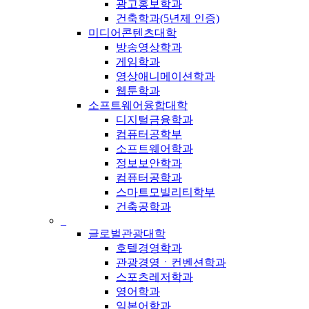
광고홍보학과
건축학과(5년제 인증)
미디어콘텐츠대학
방송영상학과
게임학과
영상애니메이션학과
웹툰학과
소프트웨어융합대학
디지털금융학과
컴퓨터공학부
소프트웨어학과
정보보안학과
컴퓨터공학과
스마트모빌리티학부
건축공학과
_
글로벌관광대학
호텔경영학과
관광경영ㆍ컨벤션학과
스포츠레저학과
영어학과
일본어학과