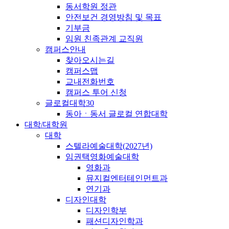
동서학원 정관
안전보건 경영방침 및 목표
기부금
임원 친족관계 교직원
캠퍼스안내
찾아오시는길
캠퍼스맵
교내전화번호
캠퍼스 투어 신청
글로컬대학30
동아ㆍ동서 글로컬 연합대학
대학/대학원
대학
스텔라예술대학(2027년)
임권택영화예술대학
영화과
뮤지컬엔터테인먼트과
연기과
디자인대학
디자인학부
패션디자인학과