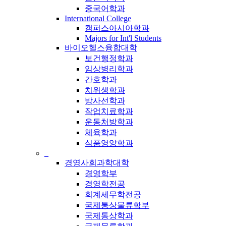
중국어학과
International College
캠퍼스아시아학과
Majors for Int'l Students
바이오헬스융합대학
보건행정학과
임상병리학과
간호학과
치위생학과
방사선학과
작업치료학과
운동처방학과
체육학과
식품영양학과
_
경영사회과학대학
경영학부
경영학전공
회계세무학전공
국제통상물류학부
국제통상학과