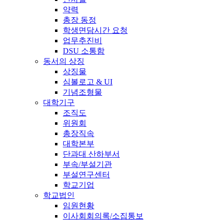
약력
총장 동정
학생면담시간 요청
업무추진비
DSU 소통함
동서의 상징
상징물
심볼로고 & UI
기념조형물
대학기구
조직도
위원회
총장직속
대학본부
단과대 산하부서
부속/부설기관
부설연구센터
학교기업
학교법인
임원현황
이사회회의록/소집통보