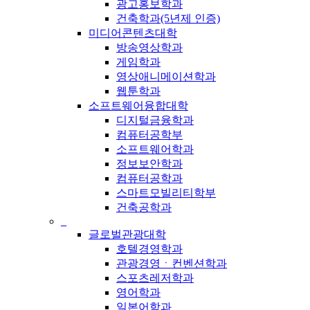
광고홍보학과
건축학과(5년제 인증)
미디어콘텐츠대학
방송영상학과
게임학과
영상애니메이션학과
웹툰학과
소프트웨어융합대학
디지털금융학과
컴퓨터공학부
소프트웨어학과
정보보안학과
컴퓨터공학과
스마트모빌리티학부
건축공학과
_
글로벌관광대학
호텔경영학과
관광경영ㆍ컨벤션학과
스포츠레저학과
영어학과
일본어학과