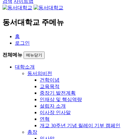
검색
사이트맵
동서대학교 주메뉴
홈
로그인
전체메뉴
메뉴닫기
대학소개
동서의비전
건학이념
교육목적
중장기 발전계획
인재상 및 핵심역량
설립자 소개
이사장 인사말
연혁
개교 30주년 기념 릴레이 기부 캠페인
총장
인사말