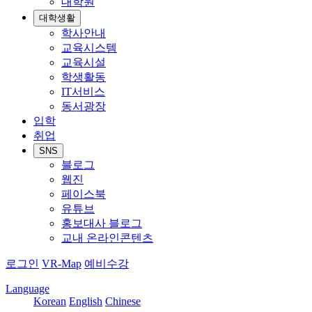
대학원
대학생활
학사안내
교육시스템
교육시설
학생활동
IT서비스
동서광장
입학
취업
SNS
블로그
웹진
페이스북
유튜브
홍보대사 블로그
교내 온라인콘텐츠
로그인
VR-Map
예비수강
Language
Korean
English
Chinese