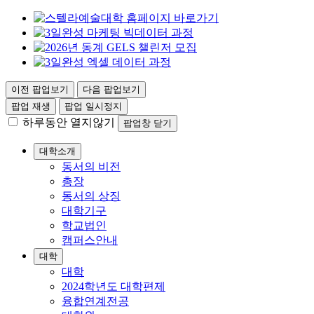
이전 팝업보기
다음 팝업보기
팝업 재생
팝업 일시정지
하루동안 열지않기
팝업창 닫기
대학소개
동서의 비전
총장
동서의 상징
대학기구
학교법인
캠퍼스안내
대학
대학
2024학년도 대학편제
융합연계전공