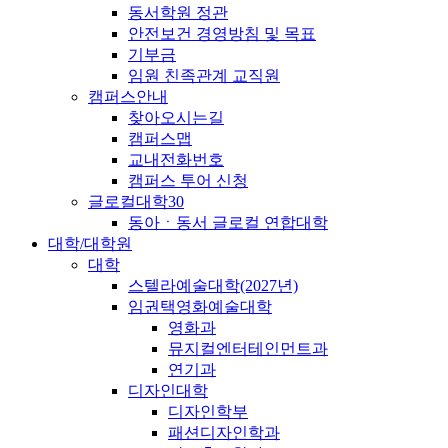
동서학원 정관
안전보건 경영방침 및 목표
기부금
임원 친족관계 교직원
캠퍼스안내
찾아오시는길
캠퍼스맵
교내전화번호
캠퍼스 투어 신청
글로컬대학30
동아ㆍ동서 글로컬 연합대학
대학/대학원
대학
스텔라예술대학(2027년)
임권택영화예술대학
영화과
뮤지컬엔터테인먼트과
연기과
디자인대학
디자인학부
패션디자인학과