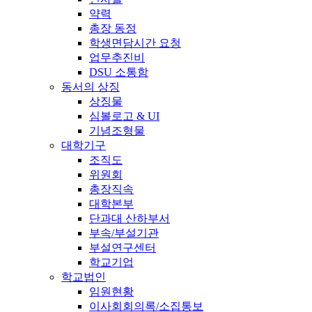
약력
총장 동정
학생면담시간 요청
업무추진비
DSU 소통함
동서의 상징
상징물
심볼로고 & UI
기념조형물
대학기구
조직도
위원회
총장직속
대학본부
단과대 산하부서
부속/부설기관
부설연구센터
학교기업
학교법인
임원현황
이사회회의록/소집통보