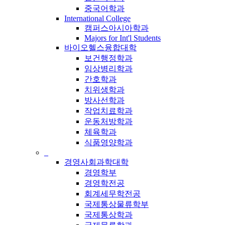
중국어학과
International College
캠퍼스아시아학과
Majors for Int'l Students
바이오헬스융합대학
보건행정학과
임상병리학과
간호학과
치위생학과
방사선학과
작업치료학과
운동처방학과
체육학과
식품영양학과
_
경영사회과학대학
경영학부
경영학전공
회계세무학전공
국제통상물류학부
국제통상학과