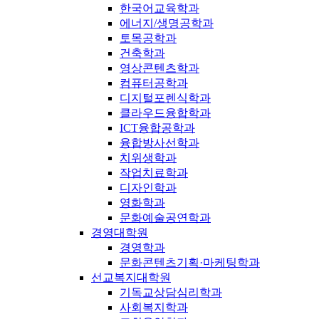
한국어교육학과
에너지/생명공학과
토목공학과
건축학과
영상콘텐츠학과
컴퓨터공학과
디지털포렌식학과
클라우드융합학과
ICT융합공학과
융합방사선학과
치위생학과
작업치료학과
디자인학과
영화학과
문화예술공연학과
경영대학원
경영학과
문화콘텐츠기획·마케팅학과
선교복지대학원
기독교상담심리학과
사회복지학과