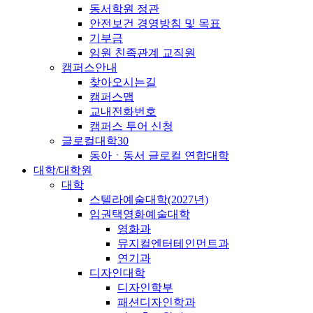
동서학원 정관
안전보건 경영방침 및 목표
기부금
임원 친족관계 교직원
캠퍼스안내
찾아오시는길
캠퍼스맵
교내전화번호
캠퍼스 투어 신청
글로컬대학30
동아ㆍ동서 글로컬 연합대학
대학/대학원
대학
스텔라예술대학(2027년)
임권택영화예술대학
영화과
뮤지컬엔터테인먼트과
연기과
디자인대학
디자인학부
패션디자인학과