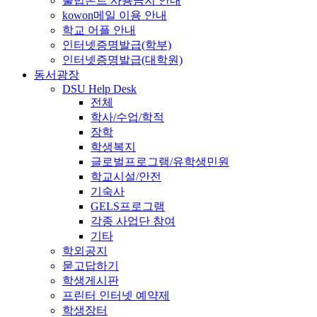
불법폰트 사용금지 안내
kowon메일 이용 안내
학교 어플 안내
인터넷증명발급(학부)
인터넷증명발급(대학원)
동서광장
DSU Help Desk
전체
학사/수업/학적
장학
학생복지
글로벌프로그램/유학생민원
학교시설/안전
기숙사
GELS프로그램
각종 사업단 참여
기타
학외공지
묻고답하기
학생게시판
프린터 인터넷 예약제
학생장터