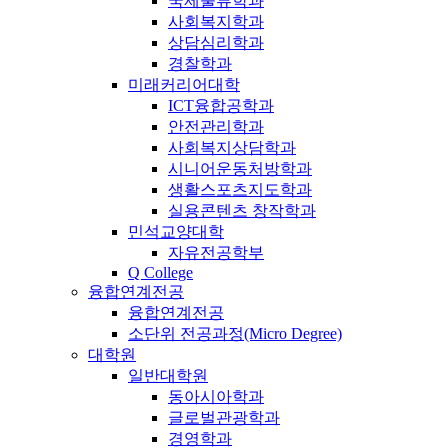
국제물류학과
사회복지학과
상담심리학과
경찰학과
미래커리어대학
ICT융합공학과
안전관리학과
사회복지상담학과
시니어운동처방학과
생활스포츠지도학과
실용콘텐츠 창작학과
민석교양대학
자유전공학부
Q College
융합연계전공
융합연계전공
소단위 전공과정(Micro Degree)
대학원
일반대학원
동아시아학과
글로벌관광학과
경영학과