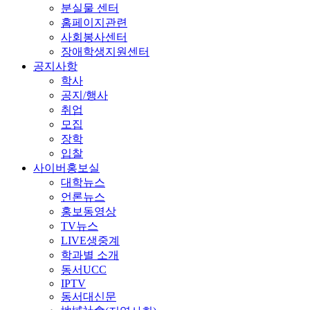
분실물 센터
홈페이지관련
사회봉사센터
장애학생지원센터
공지사항
학사
공지/행사
취업
모집
장학
입찰
사이버홍보실
대학뉴스
언론뉴스
홍보동영상
TV뉴스
LIVE생중계
학과별 소개
동서UCC
IPTV
동서대신문