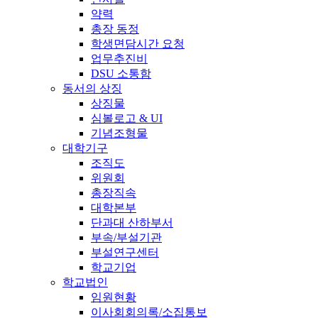
약력
총장 동정
학생면담시간 요청
업무추진비
DSU 소통함
동서의 상징
상징물
심볼로고 & UI
기념조형물
대학기구
조직도
위원회
총장직속
대학본부
단과대 산하부서
부속/부설기관
부설연구센터
학교기업
학교법인
임원현황
이사회회의록/소집통보