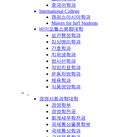
중국어학과
International College
캠퍼스아시아학과
Majors for Int'l Students
바이오헬스융합대학
보건행정학과
임상병리학과
간호학과
치위생학과
방사선학과
작업치료학과
운동처방학과
체육학과
식품영양학과
_
경영사회과학대학
경영학부
경영학전공
회계세무학전공
국제통상물류학부
국제통상학과