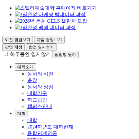
이전 팝업보기
다음 팝업보기
팝업 재생
팝업 일시정지
하루동안 열지않기
팝업창 닫기
대학소개
동서의 비전
총장
동서의 상징
대학기구
학교법인
캠퍼스안내
대학
대학
2024학년도 대학편제
융합연계전공