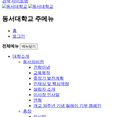
검색
사이트맵
동서대학교 주메뉴
홈
로그인
전체메뉴
메뉴닫기
대학소개
동서의비전
건학이념
교육목적
중장기 발전계획
인재상 및 핵심역량
설립자 소개
이사장 인사말
연혁
개교 30주년 기념 릴레이 기부 캠페인
총장
인사말