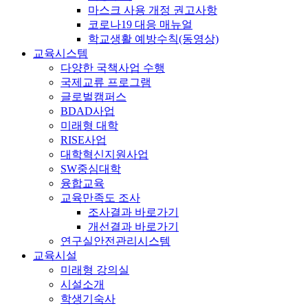
마스크 사용 개정 권고사항
코로나19 대응 매뉴얼
학교생활 예방수칙(동영상)
교육시스템
다양한 국책사업 수행
국제교류 프로그램
글로벌캠퍼스
BDAD사업
미래형 대학
RISE사업
대학혁신지원사업
SW중심대학
융합교육
교육만족도 조사
조사결과 바로가기
개선결과 바로가기
연구실안전관리시스템
교육시설
미래형 강의실
시설소개
학생기숙사