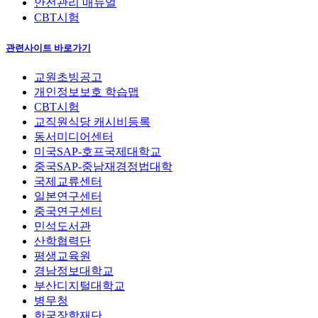
안전관리 매뉴얼
CBT시험
관련사이트 바로가기
교원초빙공고
개인정보보호 학습맵
CBT시험
교직원식당 캐시비등록
동서미디어센터
미국SAP-호프국제대학교
중국SAP-중남재경정법대학
국제교류센터
일본연구센터
중국연구센터
민석도서관
산학협력단
평생교육원
경남정보대학교
부산디지털대학교
병무청
한국장학재단