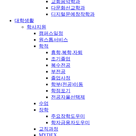
교회음악학과
다문화선교학과
디지털문예창작학과
대학생활
학사지원
캠퍼스일정
원스톱서비스
학적
휴학,복학,자퇴
조기졸업
복수전공
부전공
졸업사정
학부(전공)이동
학점포기
전공자율선택제
수업
장학
주요장학도우미
학자금융자도우미
교직과정
MYDEX