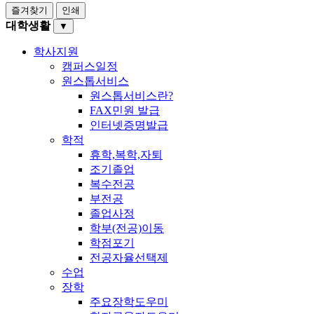
즐겨찾기
인쇄
대학생활
▼
학사지원
캠퍼스일정
원스톱서비스
원스톱서비스란?
FAX민원 발급
인터넷증명발급
학적
휴학,복학,자퇴
조기졸업
복수전공
부전공
졸업사정
학부(전공)이동
학점포기
전공자율선택제
수업
장학
주요장학도우미