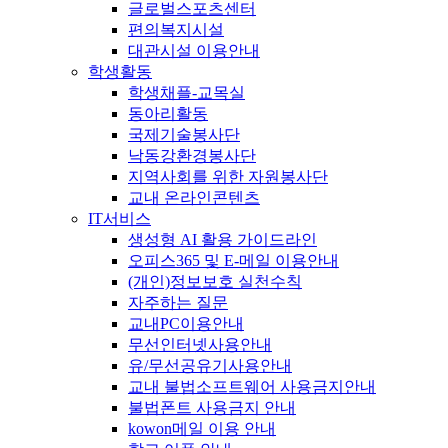
글로벌스포츠센터
편의복지시설
대관시설 이용안내
학생활동
학생채플-교목실
동아리활동
국제기술봉사단
낙동강환경봉사단
지역사회를 위한 자원봉사단
교내 온라인콘텐츠
IT서비스
생성형 AI 활용 가이드라인
오피스365 및 E-메일 이용안내
(개인)정보보호 실천수칙
자주하는 질문
교내PC이용안내
무선인터넷사용안내
유/무선공유기사용안내
교내 불법소프트웨어 사용금지안내
불법폰트 사용금지 안내
kowon메일 이용 안내