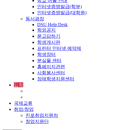
학교 어플 안내
인터넷증명발급(학부)
인터넷증명발급(대학원)
동서광장
DSU Help Desk
학외공지
묻고답하기
학생게시판
프린터 인터넷 예약제
학생장터
분실물 센터
홈페이지관련
사회봉사센터
장애학생지원센터
입학
입학정보
외국인입학-International Admissions
국제교류
취업/창업
진로취업지원처
창업지원단