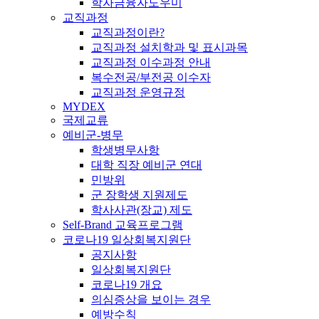
학자금융자도우미
교직과정
교직과정이란?
교직과정 설치학과 및 표시과목
교직과정 이수과정 안내
복수전공/부전공 이수자
교직과정 운영규정
MYDEX
국제교류
예비군-병무
학생병무사항
대학 직장 예비군 연대
민방위
군 장학생 지원제도
학사사관(장교) 제도
Self-Brand 교육프로그램
코로나19 일상회복지원단
공지사항
일상회복지원단
코로나19 개요
의심증상을 보이는 경우
예방수칙