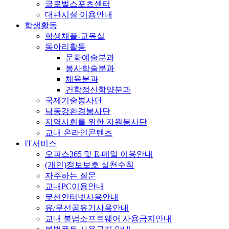
글로벌스포츠센터
대관시설 이용안내
학생활동
학생채플-교목실
동아리활동
문화예술분과
봉사학술분과
체육분과
건학정신함양분과
국제기술봉사단
낙동강환경봉사단
지역사회를 위한 자원봉사단
교내 온라인콘텐츠
IT서비스
오피스365 및 E-메일 이용안내
(개인)정보보호 실천수칙
자주하는 질문
교내PC이용안내
무선인터넷사용안내
유/무선공유기사용안내
교내 불법소프트웨어 사용금지안내