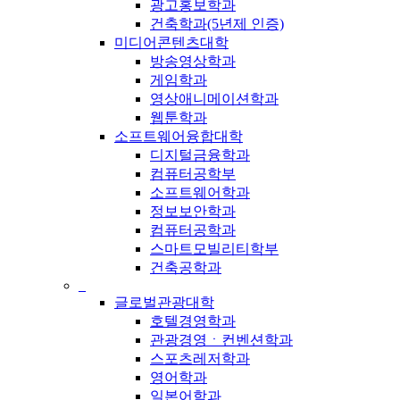
광고홍보학과
건축학과(5년제 인증)
미디어콘텐츠대학
방송영상학과
게임학과
영상애니메이션학과
웹툰학과
소프트웨어융합대학
디지털금융학과
컴퓨터공학부
소프트웨어학과
정보보안학과
컴퓨터공학과
스마트모빌리티학부
건축공학과
_
글로벌관광대학
호텔경영학과
관광경영ㆍ컨벤션학과
스포츠레저학과
영어학과
일본어학과