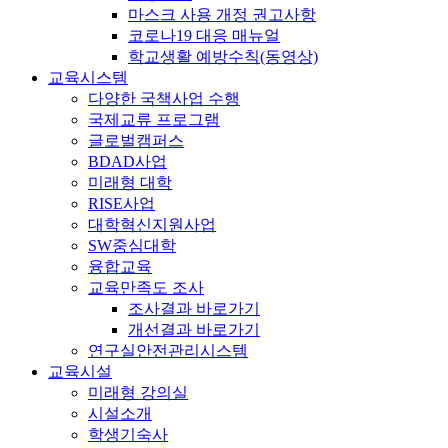
마스크 사용 개정 권고사항
코로나19 대응 매뉴얼
학교생활 예방수칙(동영상)
교육시스템
다양한 국책사업 수행
국제교류 프로그램
글로벌캠퍼스
BDAD사업
미래형 대학
RISE사업
대학혁신지원사업
SW중심대학
융합교육
교육만족도 조사
조사결과 바로가기
개선결과 바로가기
연구실안전관리시스템
교육시설
미래형 강의실
시설소개
학생기숙사