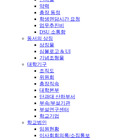
약력
총장 동정
학생면담시간 요청
업무추진비
DSU 소통함
동서의 상징
상징물
심볼로고 & UI
기념조형물
대학기구
조직도
위원회
총장직속
대학본부
단과대 산하부서
부속/부설기관
부설연구센터
학교기업
학교법인
임원현황
이사회회의록/소집통보