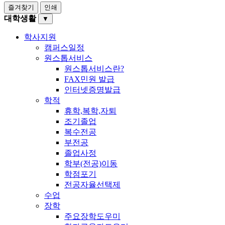
즐겨찾기
인쇄
대학생활
▼
학사지원
캠퍼스일정
원스톱서비스
원스톱서비스란?
FAX민원 발급
인터넷증명발급
학적
휴학,복학,자퇴
조기졸업
복수전공
부전공
졸업사정
학부(전공)이동
학점포기
전공자율선택제
수업
장학
주요장학도우미