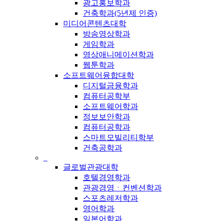
광고홍보학과
건축학과(5년제 인증)
미디어콘텐츠대학
방송영상학과
게임학과
영상애니메이션학과
웹툰학과
소프트웨어융합대학
디지털금융학과
컴퓨터공학부
소프트웨어학과
정보보안학과
컴퓨터공학과
스마트모빌리티학부
건축공학과
_
글로벌관광대학
호텔경영학과
관광경영ㆍ컨벤션학과
스포츠레저학과
영어학과
일본어학과