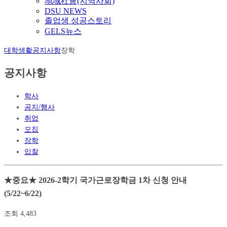
地域社會(지역사회)
DSU NEWS
졸업생 성공스토리
GELS뉴스
대학생활
공지사항
장학
공지사항
학사
공지/행사
취업
모집
장학
입찰
★중요★ 2026-2학기 국가근로장학금 1차 신청 안내
(5/22~6/22)
조회
4,483