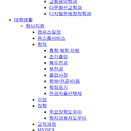
교회음악학과
다문화선교학과
디지털문예창작학과
대학생활
학사지원
캠퍼스일정
원스톱서비스
학적
휴학,복학,자퇴
조기졸업
복수전공
부전공
졸업사정
학부(전공)이동
학점포기
전공자율선택제
수업
장학
주요장학도우미
학자금융자도우미
교직과정
MYDEX