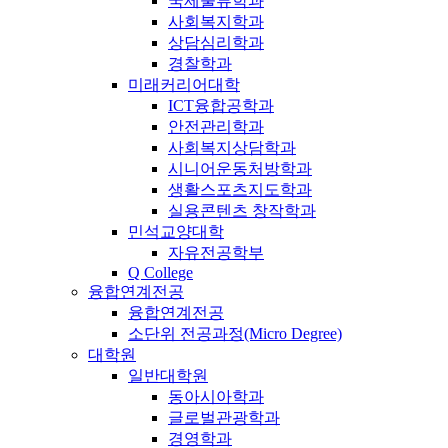
국제물류학과
사회복지학과
상담심리학과
경찰학과
미래커리어대학
ICT융합공학과
안전관리학과
사회복지상담학과
시니어운동처방학과
생활스포츠지도학과
실용콘텐츠 창작학과
민석교양대학
자유전공학부
Q College
융합연계전공
융합연계전공
소단위 전공과정(Micro Degree)
대학원
일반대학원
동아시아학과
글로벌관광학과
경영학과