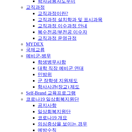
학자금융자도우미
교직과정
교직과정이란?
교직과정 설치학과 및 표시과목
교직과정 이수과정 안내
복수전공/부전공 이수자
교직과정 운영규정
MYDEX
국제교류
예비군-병무
학생병무사항
대학 직장 예비군 연대
민방위
군 장학생 지원제도
학사사관(장교) 제도
Self-Brand 교육프로그램
코로나19 일상회복지원단
공지사항
일상회복지원단
코로나19 개요
의심증상을 보이는 경우
예방수칙