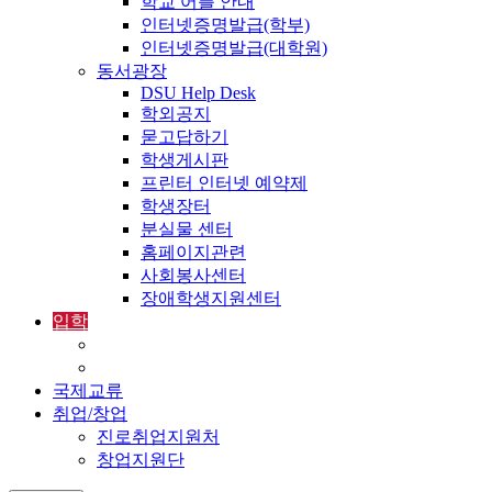
학교 어플 안내
인터넷증명발급(학부)
인터넷증명발급(대학원)
동서광장
DSU Help Desk
학외공지
묻고답하기
학생게시판
프린터 인터넷 예약제
학생장터
분실물 센터
홈페이지관련
사회봉사센터
장애학생지원센터
입학
입학정보
외국인입학-International Admissions
국제교류
취업/창업
진로취업지원처
창업지원단