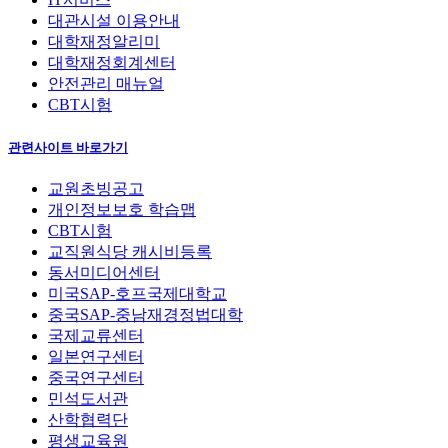
대관시설 이용안내
대학재정알리미
대학재정회계센터
안전관리 매뉴얼
CBT시험
관련사이트 바로가기
교원초빙공고
개인정보보호 학습맵
CBT시험
교직원식당 캐시비등록
동서미디어센터
미국SAP-호프국제대학교
중국SAP-중남재경정법대학
국제교류센터
일본연구센터
중국연구센터
민석도서관
산학협력단
평생교육원