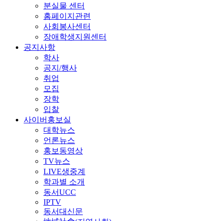
분실물 센터
홈페이지관련
사회봉사센터
장애학생지원센터
공지사항
학사
공지/행사
취업
모집
장학
입찰
사이버홍보실
대학뉴스
언론뉴스
홍보동영상
TV뉴스
LIVE생중계
학과별 소개
동서UCC
IPTV
동서대신문