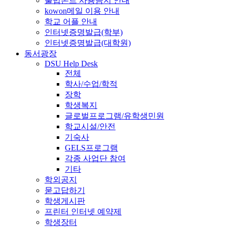
불법폰트 사용금지 안내
kowon메일 이용 안내
학교 어플 안내
인터넷증명발급(학부)
인터넷증명발급(대학원)
동서광장
DSU Help Desk
전체
학사/수업/학적
장학
학생복지
글로벌프로그램/유학생민원
학교시설/안전
기숙사
GELS프로그램
각종 사업단 참여
기타
학외공지
묻고답하기
학생게시판
프린터 인터넷 예약제
학생장터