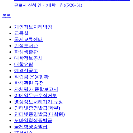
근로지 신청 안내(대학매칭)(5/20~31)
목록
개인정보처리방침
교목실
국제교류센터
민석도서관
학생생활관
대학정보공시
대학요람
예결산공고
적립금 운용현황
학칙관련 규정
자체평가 종합보고서
이메일무단수집거부
영상정보처리기기 규정
인터넷증명발급(학부)
인터넷증명발급(대학원)
모바일학생증발급
국제학생증발급
IT서비스