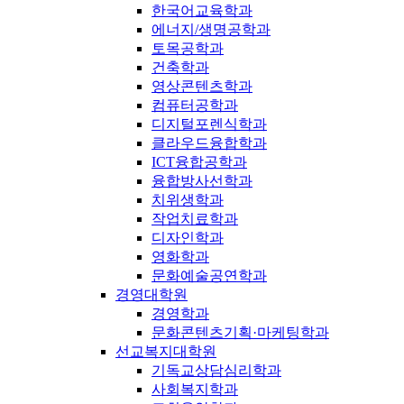
한국어교육학과
에너지/생명공학과
토목공학과
건축학과
영상콘텐츠학과
컴퓨터공학과
디지털포렌식학과
클라우드융합학과
ICT융합공학과
융합방사선학과
치위생학과
작업치료학과
디자인학과
영화학과
문화예술공연학과
경영대학원
경영학과
문화콘텐츠기획·마케팅학과
선교복지대학원
기독교상담심리학과
사회복지학과