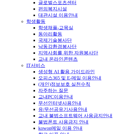
글로벌스포츠센터
편의복지시설
대관시설 이용안내
학생활동
학생채플-교목실
동아리활동
국제기술봉사단
낙동강환경봉사단
지역사회를 위한 자원봉사단
교내 온라인콘텐츠
IT서비스
생성형 AI 활용 가이드라인
오피스365 및 E-메일 이용안내
(개인)정보보호 실천수칙
자주하는 질문
교내PC이용안내
무선인터넷사용안내
유/무선공유기사용안내
교내 불법소프트웨어 사용금지안내
불법폰트 사용금지 안내
kowon메일 이용 안내