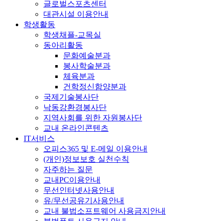
글로벌스포츠센터
대관시설 이용안내
학생활동
학생채플-교목실
동아리활동
문화예술분과
봉사학술분과
체육분과
건학정신함양분과
국제기술봉사단
낙동강환경봉사단
지역사회를 위한 자원봉사단
교내 온라인콘텐츠
IT서비스
오피스365 및 E-메일 이용안내
(개인)정보보호 실천수칙
자주하는 질문
교내PC이용안내
무선인터넷사용안내
유/무선공유기사용안내
교내 불법소프트웨어 사용금지안내