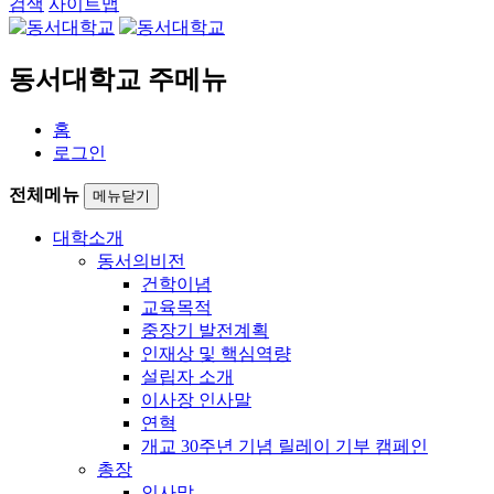
검색
사이트맵
동서대학교 주메뉴
홈
로그인
전체메뉴
메뉴닫기
대학소개
동서의비전
건학이념
교육목적
중장기 발전계획
인재상 및 핵심역량
설립자 소개
이사장 인사말
연혁
개교 30주년 기념 릴레이 기부 캠페인
총장
인사말