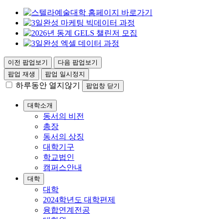
이전 팝업보기
다음 팝업보기
팝업 재생
팝업 일시정지
하루동안 열지않기
팝업창 닫기
대학소개
동서의 비전
총장
동서의 상징
대학기구
학교법인
캠퍼스안내
대학
대학
2024학년도 대학편제
융합연계전공