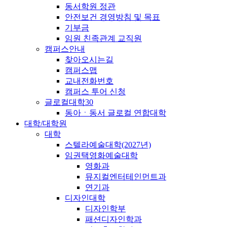
동서학원 정관
안전보건 경영방침 및 목표
기부금
임원 친족관계 교직원
캠퍼스안내
찾아오시는길
캠퍼스맵
교내전화번호
캠퍼스 투어 신청
글로컬대학30
동아ㆍ동서 글로컬 연합대학
대학/대학원
대학
스텔라예술대학(2027년)
임권택영화예술대학
영화과
뮤지컬엔터테인먼트과
연기과
디자인대학
디자인학부
패션디자인학과