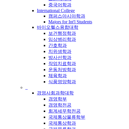
중국어학과
International College
캠퍼스아시아학과
Majors for Int'l Students
바이오헬스융합대학
보건행정학과
임상병리학과
간호학과
치위생학과
방사선학과
작업치료학과
운동처방학과
체육학과
식품영양학과
_
경영사회과학대학
경영학부
경영학전공
회계세무학전공
국제통상물류학부
국제통상학과