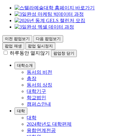
이전 팝업보기
다음 팝업보기
팝업 재생
팝업 일시정지
하루동안 열지않기
팝업창 닫기
대학소개
동서의 비전
총장
동서의 상징
대학기구
학교법인
캠퍼스안내
대학
대학
2024학년도 대학편제
융합연계전공