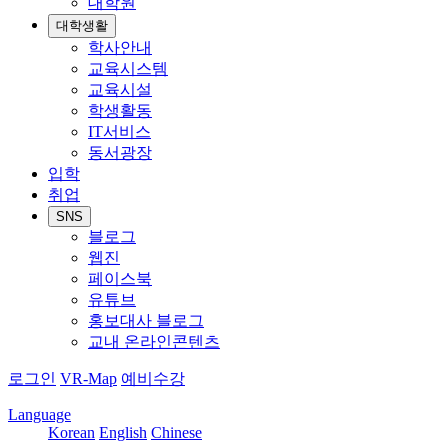
대학원
대학생활
학사안내
교육시스템
교육시설
학생활동
IT서비스
동서광장
입학
취업
SNS
블로그
웹진
페이스북
유튜브
홍보대사 블로그
교내 온라인콘텐츠
로그인
VR-Map
예비수강
Language
Korean
English
Chinese