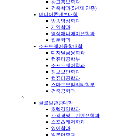
광고홍보학과
건축학과(5년제 인증)
미디어콘텐츠대학
방송영상학과
게임학과
영상애니메이션학과
웹툰학과
소프트웨어융합대학
디지털금융학과
컴퓨터공학부
소프트웨어학과
정보보안학과
컴퓨터공학과
스마트모빌리티학부
건축공학과
_
글로벌관광대학
호텔경영학과
관광경영ㆍ컨벤션학과
스포츠레저학과
영어학과
일본어학과