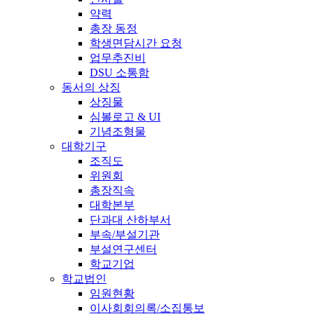
약력
총장 동정
학생면담시간 요청
업무추진비
DSU 소통함
동서의 상징
상징물
심볼로고 & UI
기념조형물
대학기구
조직도
위원회
총장직속
대학본부
단과대 산하부서
부속/부설기관
부설연구센터
학교기업
학교법인
임원현황
이사회회의록/소집통보