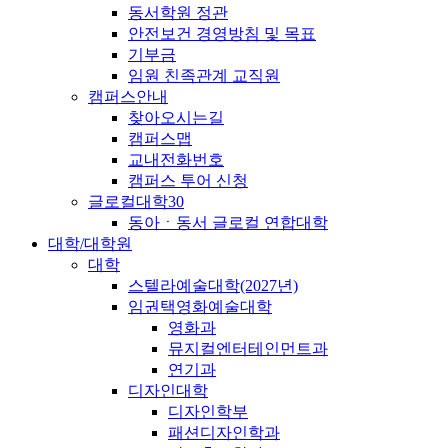
동서학원 정관
안전보건 경영방침 및 목표
기부금
임원 친족관계 교직원
캠퍼스안내
찾아오시는길
캠퍼스맵
교내전화번호
캠퍼스 투어 신청
글로컬대학30
동아ㆍ동서 글로컬 연합대학
대학/대학원
대학
스텔라예술대학(2027년)
임권택영화예술대학
영화과
뮤지컬엔터테인먼트과
연기과
디자인대학
디자인학부
패션디자인학과