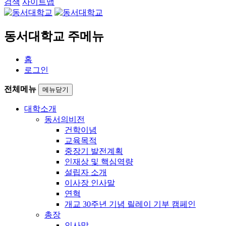
검색
사이트맵
동서대학교 주메뉴
홈
로그인
전체메뉴
메뉴닫기
대학소개
동서의비전
건학이념
교육목적
중장기 발전계획
인재상 및 핵심역량
설립자 소개
이사장 인사말
연혁
개교 30주년 기념 릴레이 기부 캠페인
총장
인사말