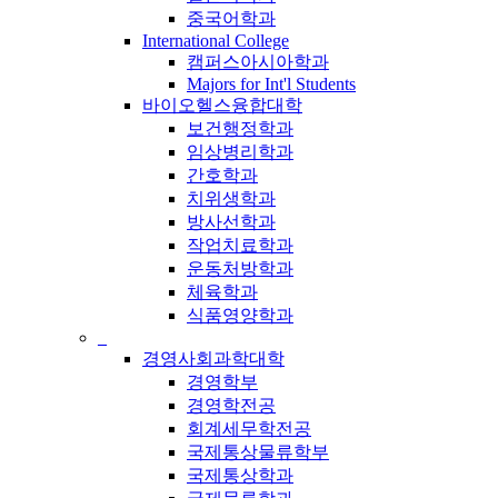
중국어학과
International College
캠퍼스아시아학과
Majors for Int'l Students
바이오헬스융합대학
보건행정학과
임상병리학과
간호학과
치위생학과
방사선학과
작업치료학과
운동처방학과
체육학과
식품영양학과
_
경영사회과학대학
경영학부
경영학전공
회계세무학전공
국제통상물류학부
국제통상학과