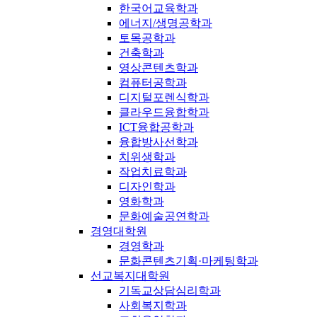
한국어교육학과
에너지/생명공학과
토목공학과
건축학과
영상콘텐츠학과
컴퓨터공학과
디지털포렌식학과
클라우드융합학과
ICT융합공학과
융합방사선학과
치위생학과
작업치료학과
디자인학과
영화학과
문화예술공연학과
경영대학원
경영학과
문화콘텐츠기획·마케팅학과
선교복지대학원
기독교상담심리학과
사회복지학과