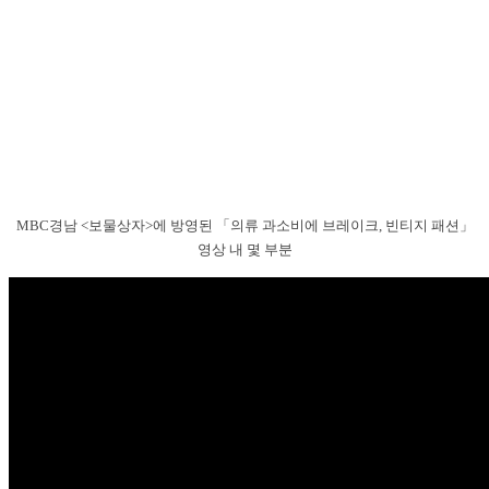
MBC경남 <보물상자>에 방영된 「의류 과소비에 브레이크, 빈티지 패션」
영상 내 몇 부분