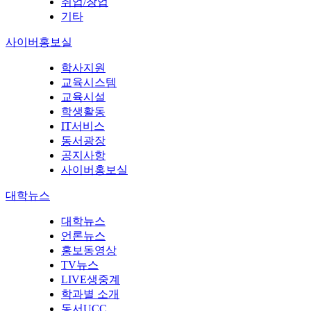
취업/창업
기타
사이버홍보실
학사지원
교육시스템
교육시설
학생활동
IT서비스
동서광장
공지사항
사이버홍보실
대학뉴스
대학뉴스
언론뉴스
홍보동영상
TV뉴스
LIVE생중계
학과별 소개
동서UCC