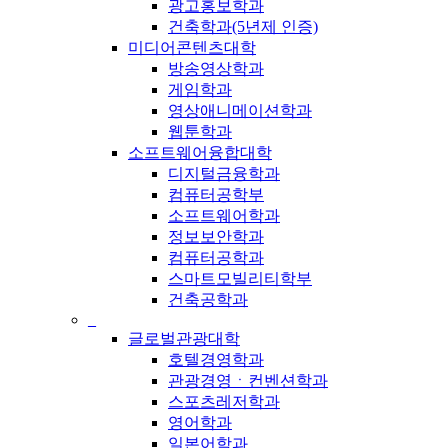
광고홍보학과
건축학과(5년제 인증)
미디어콘텐츠대학
방송영상학과
게임학과
영상애니메이션학과
웹툰학과
소프트웨어융합대학
디지털금융학과
컴퓨터공학부
소프트웨어학과
정보보안학과
컴퓨터공학과
스마트모빌리티학부
건축공학과
_
글로벌관광대학
호텔경영학과
관광경영ㆍ컨벤션학과
스포츠레저학과
영어학과
일본어학과