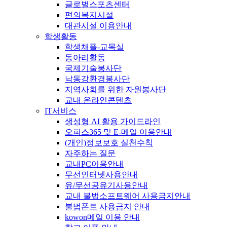
글로벌스포츠센터
편의복지시설
대관시설 이용안내
학생활동
학생채플-교목실
동아리활동
국제기술봉사단
낙동강환경봉사단
지역사회를 위한 자원봉사단
교내 온라인콘텐츠
IT서비스
생성형 AI 활용 가이드라인
오피스365 및 E-메일 이용안내
(개인)정보보호 실천수칙
자주하는 질문
교내PC이용안내
무선인터넷사용안내
유/무선공유기사용안내
교내 불법소프트웨어 사용금지안내
불법폰트 사용금지 안내
kowon메일 이용 안내