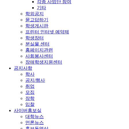
각종 사업단 참여
기타
학외공지
묻고답하기
학생게시판
프린터 인터넷 예약제
학생장터
분실물 센터
홈페이지관련
사회봉사센터
장애학생지원센터
공지사항
학사
공지/행사
취업
모집
장학
입찰
사이버홍보실
대학뉴스
언론뉴스
홍보동영상