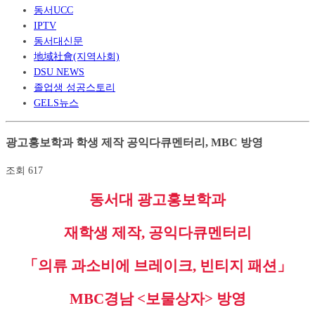
동서UCC
IPTV
동서대신문
地域社會(지역사회)
DSU NEWS
졸업생 성공스토리
GELS뉴스
광고홍보학과 학생 제작 공익다큐멘터리, MBC 방영
조회
617
동서대 광고홍보학과
재학생 제작,
공익다큐멘터리
「
의류 과소비에 브레이크
,
빈티지 패션
」
MBC
경남
<
보물상자
>
방영