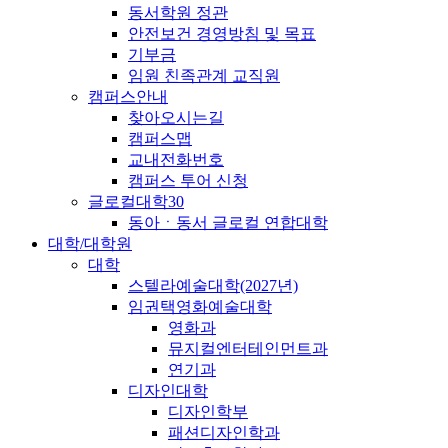
동서학원 정관
안전보건 경영방침 및 목표
기부금
임원 친족관계 교직원
캠퍼스안내
찾아오시는길
캠퍼스맵
교내전화번호
캠퍼스 투어 신청
글로컬대학30
동아ㆍ동서 글로컬 연합대학
대학/대학원
대학
스텔라예술대학(2027년)
임권택영화예술대학
영화과
뮤지컬엔터테인먼트과
연기과
디자인대학
디자인학부
패션디자인학과