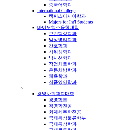
중국어학과
International College
캠퍼스아시아학과
Majors for Int'l Students
바이오헬스융합대학
보건행정학과
임상병리학과
간호학과
치위생학과
방사선학과
작업치료학과
운동처방학과
체육학과
식품영양학과
_
경영사회과학대학
경영학부
경영학전공
회계세무학전공
국제통상물류학부
국제통상학과