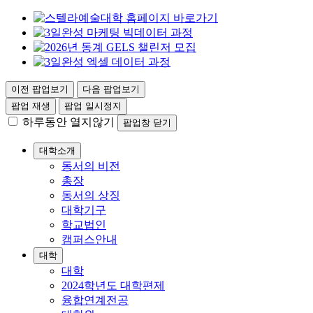
이전 팝업보기
다음 팝업보기
팝업 재생
팝업 일시정지
하루동안 열지않기
팝업창 닫기
대학소개
동서의 비전
총장
동서의 상징
대학기구
학교법인
캠퍼스안내
대학
대학
2024학년도 대학편제
융합연계전공