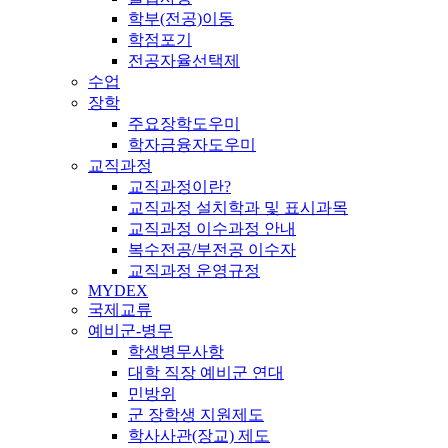
학부(전공)이동
학점포기
전공자율선택제
수업
장학
주요장학도우미
학자금융자도우미
교직과정
교직과정이란?
교직과정 설치학과 및 표시과목
교직과정 이수과정 안내
복수전공/부전공 이수자
교직과정 운영규정
MYDEX
국제교류
예비군-병무
학생병무사항
대학 직장 예비군 연대
민방위
군 장학생 지원제도
학사사관(장교) 제도