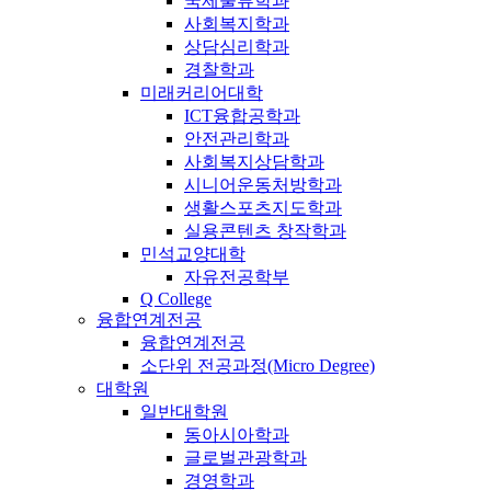
국제물류학과
사회복지학과
상담심리학과
경찰학과
미래커리어대학
ICT융합공학과
안전관리학과
사회복지상담학과
시니어운동처방학과
생활스포츠지도학과
실용콘텐츠 창작학과
민석교양대학
자유전공학부
Q College
융합연계전공
융합연계전공
소단위 전공과정(Micro Degree)
대학원
일반대학원
동아시아학과
글로벌관광학과
경영학과