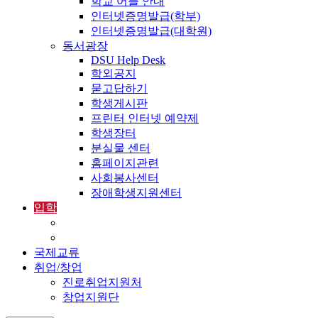
학교 어플 안내
인터넷증명발급(학부)
인터넷증명발급(대학원)
동서광장
DSU Help Desk
학외공지
묻고답하기
학생게시판
프린터 인터넷 예약제
학생장터
분실물 센터
홈페이지관련
사회봉사센터
장애학생지원센터
입학
입학정보
외국인입학-International Admissions
국제교류
취업/창업
진로취업지원처
창업지원단