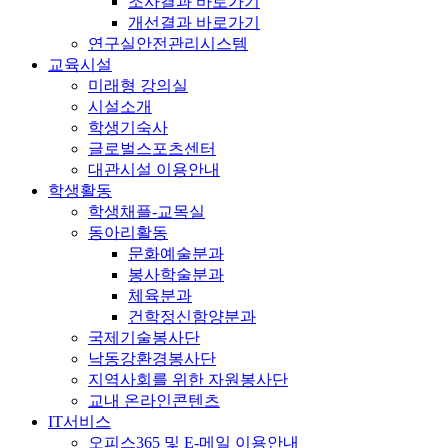
조사결과 바로가기
개선결과 바로가기
연구실안전관리시스템
교육시설
미래형 강의실
시설소개
학생기숙사
글로벌스포츠센터
대관시설 이용안내
학생활동
학생채플-교목실
동아리활동
문화예술분과
봉사학술분과
체육분과
건학정신함양분과
국제기술봉사단
낙동강환경봉사단
지역사회를 위한 자원봉사단
교내 온라인콘텐츠
IT서비스
오피스365 및 E-메일 이용안내