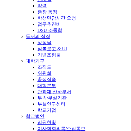
약력
총장 동정
학생면담시간 요청
업무추진비
DSU 소통함
동서의 상징
상징물
심볼로고 & UI
기념조형물
대학기구
조직도
위원회
총장직속
대학본부
단과대 산하부서
부속/부설기관
부설연구센터
학교기업
학교법인
임원현황
이사회회의록/소집통보