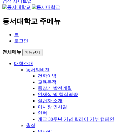
검색
사이트맵
동서대학교 주메뉴
홈
로그인
전체메뉴
메뉴닫기
대학소개
동서의비전
건학이념
교육목적
중장기 발전계획
인재상 및 핵심역량
설립자 소개
이사장 인사말
연혁
개교 30주년 기념 릴레이 기부 캠페인
총장
인사말