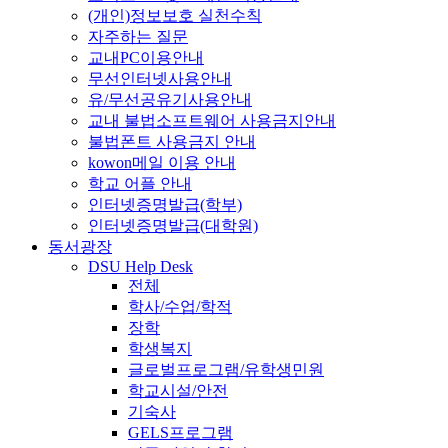
(개인)정보보호 실천수칙
자주하는 질문
교내PC이용안내
무선인터넷사용안내
유/무선공유기사용안내
교내 불법소프트웨어 사용금지안내
불법폰트 사용금지 안내
kowon메일 이용 안내
학교 어플 안내
인터넷증명발급(학부)
인터넷증명발급(대학원)
동서광장
DSU Help Desk
전체
학사/수업/학적
장학
학생복지
글로벌프로그램/유학생민원
학교시설/안전
기숙사
GELS프로그램