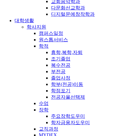
교회음악학과
다문화선교학과
디지털문예창작학과
대학생활
학사지원
캠퍼스일정
원스톱서비스
학적
휴학,복학,자퇴
조기졸업
복수전공
부전공
졸업사정
학부(전공)이동
학점포기
전공자율선택제
수업
장학
주요장학도우미
학자금융자도우미
교직과정
MYDEX