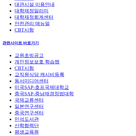
대관시설 이용안내
대학재정알리미
대학재정회계센터
안전관리 매뉴얼
CBT시험
관련사이트 바로가기
교원초빙공고
개인정보보호 학습맵
CBT시험
교직원식당 캐시비등록
동서미디어센터
미국SAP-호프국제대학교
중국SAP-중남재경정법대학
국제교류센터
일본연구센터
중국연구센터
민석도서관
산학협력단
평생교육원