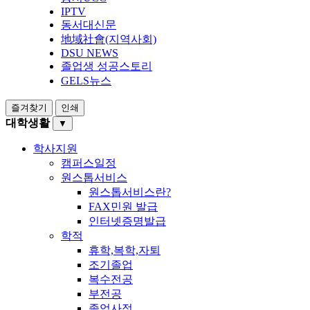
IPTV
동서대신문
地域社會(지역사회)
DSU NEWS
졸업생 성공스토리
GELS뉴스
즐겨찾기
인쇄
대학생활
▼
학사지원
캠퍼스일정
원스톱서비스
원스톱서비스란?
FAX민원 발급
인터넷증명발급
학적
휴학,복학,자퇴
조기졸업
복수전공
부전공
졸업사정