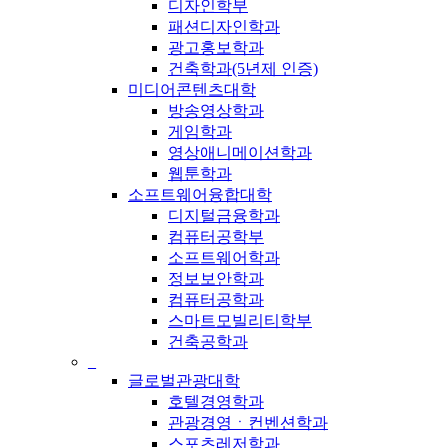
디자인학부
패션디자인학과
광고홍보학과
건축학과(5년제 인증)
미디어콘텐츠대학
방송영상학과
게임학과
영상애니메이션학과
웹툰학과
소프트웨어융합대학
디지털금융학과
컴퓨터공학부
소프트웨어학과
정보보안학과
컴퓨터공학과
스마트모빌리티학부
건축공학과
_
글로벌관광대학
호텔경영학과
관광경영ㆍ컨벤션학과
스포츠레저학과