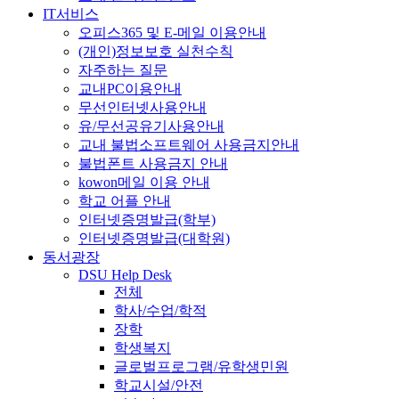
IT서비스
오피스365 및 E-메일 이용안내
(개인)정보보호 실천수칙
자주하는 질문
교내PC이용안내
무선인터넷사용안내
유/무선공유기사용안내
교내 불법소프트웨어 사용금지안내
불법폰트 사용금지 안내
kowon메일 이용 안내
학교 어플 안내
인터넷증명발급(학부)
인터넷증명발급(대학원)
동서광장
DSU Help Desk
전체
학사/수업/학적
장학
학생복지
글로벌프로그램/유학생민원
학교시설/안전