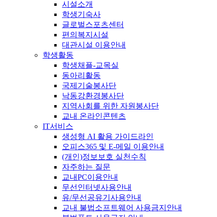
시설소개
학생기숙사
글로벌스포츠센터
편의복지시설
대관시설 이용안내
학생활동
학생채플-교목실
동아리활동
국제기술봉사단
낙동강환경봉사단
지역사회를 위한 자원봉사단
교내 온라인콘텐츠
IT서비스
생성형 AI 활용 가이드라인
오피스365 및 E-메일 이용안내
(개인)정보보호 실천수칙
자주하는 질문
교내PC이용안내
무선인터넷사용안내
유/무선공유기사용안내
교내 불법소프트웨어 사용금지안내