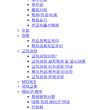
부전공
졸업사정
학부(전공)이동
학점포기
전공자율선택제
수업
장학
주요장학도우미
학자금융자도우미
교직과정
교직과정이란?
교직과정 설치학과 및 표시과목
교직과정 이수과정 안내
복수전공/부전공 이수자
교직과정 운영규정
MYDEX
국제교류
예비군-병무
학생병무사항
대학 직장 예비군 연대
민방위