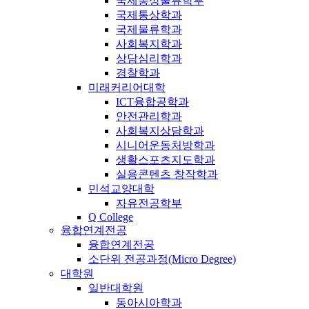
국제통상물류학부
국제통상학과
국제물류학과
사회복지학과
상담심리학과
경찰학과
미래커리어대학
ICT융합공학과
안전관리학과
사회복지상담학과
시니어운동처방학과
생활스포츠지도학과
실용콘텐츠 창작학과
민석교양대학
자유전공학부
Q College
융합연계전공
융합연계전공
소단위 전공과정(Micro Degree)
대학원
일반대학원
동아시아학과