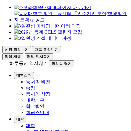
이전 팝업보기
다음 팝업보기
팝업 재생
팝업 일시정지
하루동안 열지않기
팝업창 닫기
대학소개
동서의 비전
총장
동서의 상징
대학기구
학교법인
캠퍼스안내
대학
대학