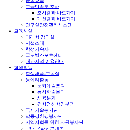
융합교육
교육만족도 조사
조사결과 바로가기
개선결과 바로가기
연구실안전관리시스템
교육시설
미래형 강의실
시설소개
학생기숙사
글로벌스포츠센터
대관시설 이용안내
학생활동
학생채플-교목실
동아리활동
문화예술분과
봉사학술분과
체육분과
건학정신함양분과
국제기술봉사단
낙동강환경봉사단
지역사회를 위한 자원봉사단
교내 온라인콘텐츠