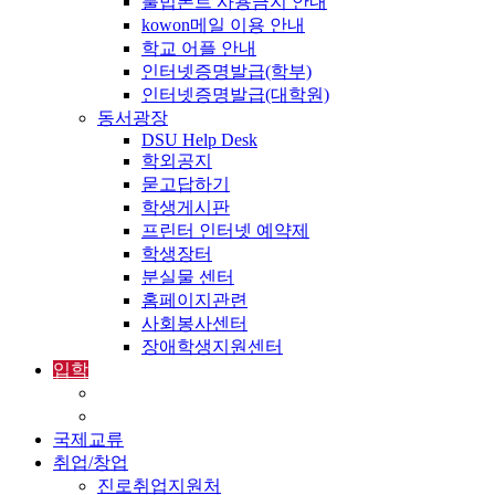
불법폰트 사용금지 안내
kowon메일 이용 안내
학교 어플 안내
인터넷증명발급(학부)
인터넷증명발급(대학원)
동서광장
DSU Help Desk
학외공지
묻고답하기
학생게시판
프린터 인터넷 예약제
학생장터
분실물 센터
홈페이지관련
사회봉사센터
장애학생지원센터
입학
입학정보
외국인입학-International Admissions
국제교류
취업/창업
진로취업지원처