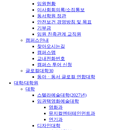
임원현황
이사회회의록/소집통보
동서학원 정관
안전보건 경영방침 및 목표
기부금
임원 친족관계 교직원
캠퍼스안내
찾아오시는길
캠퍼스맵
교내전화번호
캠퍼스 투어 신청
글로컬대학30
동아ㆍ동서 글로컬 연합대학
대학/대학원
대학
스텔라예술대학(2027년)
임권택영화예술대학
영화과
뮤지컬엔터테인먼트과
연기과
디자인대학