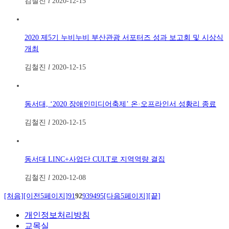
김철진
l
2020-12-15
2020 제5기 누비누비 부산관광 서포터즈 성과 보고회 및 시상식
개최
김철진
l
2020-12-15
동서대, ‘2020 장애인미디어축제’ 온·오프라인서 성황리 종료
김철진
l
2020-12-15
동서대 LINC+사업단 CULT로 지역역량 결집
김철진
l
2020-12-08
[처음]
[이전5페이지]
91
92
93
94
95
[다음5페이지]
[끝]
개인정보처리방침
교목실