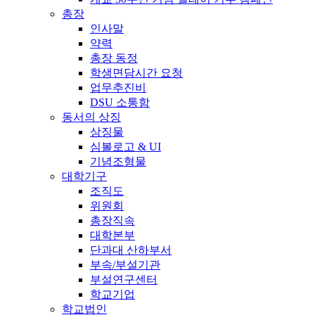
총장
인사말
약력
총장 동정
학생면담시간 요청
업무추진비
DSU 소통함
동서의 상징
상징물
심볼로고 & UI
기념조형물
대학기구
조직도
위원회
총장직속
대학본부
단과대 산하부서
부속/부설기관
부설연구센터
학교기업
학교법인