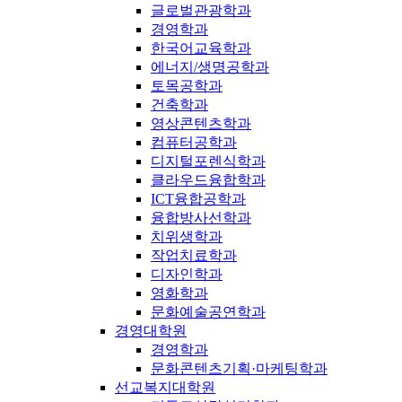
글로벌관광학과
경영학과
한국어교육학과
에너지/생명공학과
토목공학과
건축학과
영상콘텐츠학과
컴퓨터공학과
디지털포렌식학과
클라우드융합학과
ICT융합공학과
융합방사선학과
치위생학과
작업치료학과
디자인학과
영화학과
문화예술공연학과
경영대학원
경영학과
문화콘텐츠기획·마케팅학과
선교복지대학원