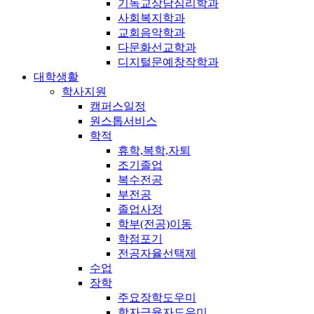
기독교상담심리학과
사회복지학과
교회음악학과
다문화선교학과
디지털문예창작학과
대학생활
학사지원
캠퍼스일정
원스톱서비스
학적
휴학,복학,자퇴
조기졸업
복수전공
부전공
졸업사정
학부(전공)이동
학점포기
전공자율선택제
수업
장학
주요장학도우미
학자금융자도우미