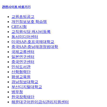
관련사이트 바로가기
교원초빙공고
개인정보보호 학습맵
CBT시험
교직원식당 캐시비등록
동서미디어센터
미국SAP-호프국제대학교
중국SAP-중남재경정법대학
국제교류센터
일본연구센터
중국연구센터
민석도서관
산학협력단
평생교육원
경남정보대학교
부산디지털대학교
병무청
한국장학재단
해운대구어린이급식관리지원센터