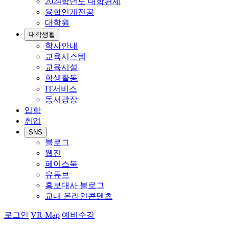
2024학년도 대학편제
융합연계전공
대학원
대학생활
학사안내
교육시스템
교육시설
학생활동
IT서비스
동서광장
입학
취업
SNS
블로그
웹진
페이스북
유튜브
홍보대사 블로그
교내 온라인콘텐츠
로그인
VR-Map
예비수강