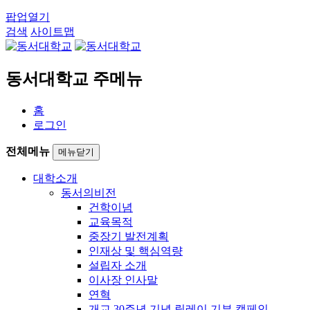
팝업열기
검색
사이트맵
동서대학교 주메뉴
홈
로그인
전체메뉴
메뉴닫기
대학소개
동서의비전
건학이념
교육목적
중장기 발전계획
인재상 및 핵심역량
설립자 소개
이사장 인사말
연혁
개교 30주년 기념 릴레이 기부 캠페인