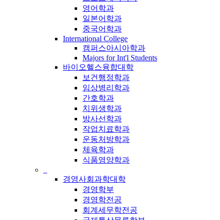
영어학과
일본어학과
중국어학과
International College
캠퍼스아시아학과
Majors for Int'l Students
바이오헬스융합대학
보건행정학과
임상병리학과
간호학과
치위생학과
방사선학과
작업치료학과
운동처방학과
체육학과
식품영양학과
_
경영사회과학대학
경영학부
경영학전공
회계세무학전공