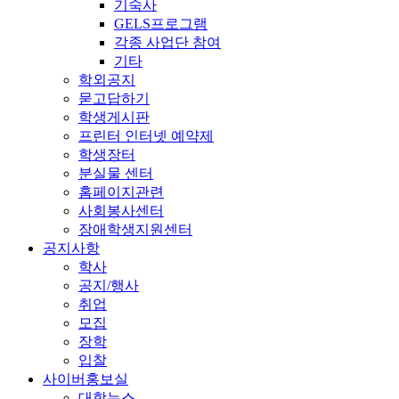
기숙사
GELS프로그램
각종 사업단 참여
기타
학외공지
묻고답하기
학생게시판
프린터 인터넷 예약제
학생장터
분실물 센터
홈페이지관련
사회봉사센터
장애학생지원센터
공지사항
학사
공지/행사
취업
모집
장학
입찰
사이버홍보실
대학뉴스