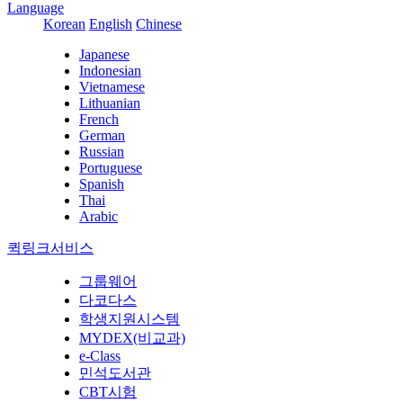
Language
Korean
English
Chinese
Japanese
Indonesian
Vietnamese
Lithuanian
French
German
Russian
Portuguese
Spanish
Thai
Arabic
퀵링크서비스
그룹웨어
다코다스
학생지원시스템
MYDEX(비교과)
e-Class
민석도서관
CBT시험