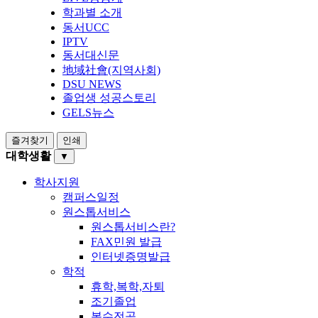
학과별 소개
동서UCC
IPTV
동서대신문
地域社會(지역사회)
DSU NEWS
졸업생 성공스토리
GELS뉴스
즐겨찾기
인쇄
대학생활
▼
학사지원
캠퍼스일정
원스톱서비스
원스톱서비스란?
FAX민원 발급
인터넷증명발급
학적
휴학,복학,자퇴
조기졸업
복수전공